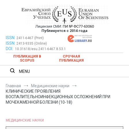
Перейти
к
содержимому
Лицензия СМИ:
ПИ № ФС77-63060
Евразийский Союз Ученых —
Публикуется с 2014 года
публикация научных статей в
ISSN:
Евразийский Союз Ученых — публикация научных статей в
2411-6467 (Print)
ISSN:
2413-9335 (Online)
ежемесячном научном журнале
ежемесячном научном журнале
DOI:
10.31618/esu.2411-6467.8.53.1
ПУБЛИКАЦИЯ В
СРОЧНАЯ
SCOPUS
ПУБЛИКАЦИЯ
MENU
Главная
Медицинские науки
КЛИНИЧЕСКИЕ ПРОЯВЛЕНИЯ
ВОСПАЛИТЕЛЬНОИНФЕКЦИОННЫХ ОСЛОЖНЕНИЙ ПРИ
МОЧЕКАМЕННОЙ БОЛЕЗНИ (10-18)
МЕДИЦИНСКИЕ НАУКИ