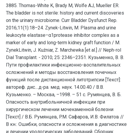
3885. Thomas-White K, Brady M, Wolfe AJ, Mueller ER.
The bladder is not sterile: history and current discoveries
on the urinary microbiome. Curr Bladder Dysfunct Rep.
2016;11(1):18–24. Zynek-Litwin, M. Plasma and urine
leukocyte elastase–α1protease inhibitor complex as a
marker of early and long-term kidney graft function / M.
ZynekLitwin, J. Kuźniar, Z. Marchewka [et al.] // Neph-rol
Dial Transplant. - 2010; 25: 2346–2351. Кузьменко, В. В.
Пути профилактики инфекционно-воспалительных
осложнений и методы восстановления почечных
функций после дистанционной литотрипсии [Текст]:
автореф. дис....д-ра. мед. наук. 14.00.40 / В.В.
Кузьменко. – Москва, –1998. – 51 с. Румянцев, В. Б.
Опасность внутрибольничной инфекции при
хирургическом лечении мочекаменной болезни
[Текст] / В.Б. Румянцев, P.M. Сафаров, И.В. Филатов //
В кн.: Ошибки, опасности и осложнения в диагностике
и лечении урологических заболеваний. Сборник