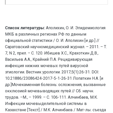
Список литературы:
Аполихин, О. И. Эпидемиология
МКБ в различных регионах РФ по данным
официальной статистики / О. И. Аполихин [и др.] //
Саратовский научномедицинский журнал. – 2011. – Т.
7, N 2, прил. – С. 120. Ибишев Х.С., Крахоткин Д.В.,
Васильев А.А., Крайний П.А. Рецидивирующая
инфекция нижних мочевых путей вирусной
этиологии. Вестник урологии. 2017;5(1):26-31. DOI:
10.21886/23086424-2017-5-1-26-31 Лопаткин Н.А. [и
др.]Мочекаменная болезнь: осложнения, вызванные
окклюзией мочевыводящих путей // Сб. научн.
трудов. –М., – 1999. – С. 106-111. Алчинбаев, М.К.
Инфекции мочевыделительной системы в
Казахстане [Текст] / М.К. Алчинбаев / Мат-лы. съезда