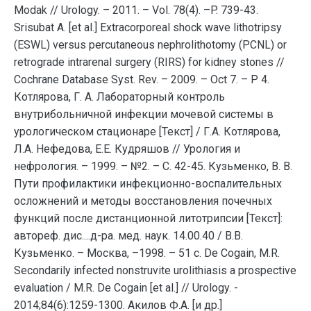
Modak // Urology. – 2011. – Vol. 78(4). –P. 739-43.
Srisubat A. [et al.] Extracorporeal shock wave lithotripsy
(ESWL) versus percutaneous nephrolithotomy (PCNL) or
retrograde intrarenal surgery (RIRS) for kidney stones //
Cochrane Database Syst. Rev. – 2009. – Oct 7. – P 4.
Котлярова, Г. А. Лабораторный контроль
внутрибольничной инфекции мочевой системы в
урологическом стационаре [Текст] / Г.А. Котлярова,
Л.А. Нефедова, Е.Е. Кудряшов // Урология и
нефрология. – 1999. – №2. – С. 42-45. Кузьменко, В. В.
Пути профилактики инфекционно-воспалительных
осложнений и методы восстановления почечных
функций после дистанционной литотрипсии [Текст]:
автореф. дис....д-ра. мед. наук. 14.00.40 / В.В.
Кузьменко. – Москва, –1998. – 51 с. De Cogain, M.R.
Secondarily infected nonstruvite urolithiasis a prospective
evaluation / M.R. De Cogain [et al.] // Urology. -
2014;84(6):1259-1300. Акилов Ф.А. [и др.]