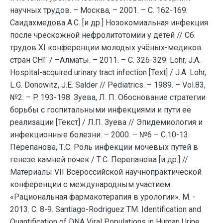
научных трудов. – Москва, – 2001. – С. 162-169.
Саидахмедова А.С. [и др.] Нозокомиальная инфекция
после чрескожной нефролитотомии у детей // Сб.
трудов ХI конференции молодых учёных-медиков
стран СНГ / –Алматы. – 2011. – С. 326-329. Lohr, J.A.
Hospital-acquired urinary tract infection [Text] / J.A. Lohr,
L.G. Donowitz, J.E. Salder // Pediatrics. – 1989. – Vol.83,
№2. – P. 193-198. Зуева, Л. П. Обоснование стратегии
борьбы с госпитальными инфекциями и пути её
реализации [Текст] / Л.П. Зуева // Эпидемиология и
инфекционные болезни. – 2000. – №6 – С.10-13.
Перепанова, Т.С. Роль инфекции мочевых путей в
генезе камней почек / Т.С. Перепанова [и др.] //
Материалы VII Всероссийской научнопрактической
конференции с международным участием
«Рациональная фармакотерапия в урологии». М. -
2013. С. 8-9. Santiago-Rodriguez TM. Identification and
Quantification of DNA Viral Populations in Human Urine