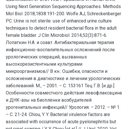
Using Next Generation Sequencing Approaches. Methods
Mol Biol. 2018;1838:191-200. Wolfe AJ, Schreckenberger
PC. Urine is not sterile: use of enhanced urine culture
techniques to detect resident bacterial flora in the adult
female bladder. J Clin Microbiol. 2014;52(3):871-6.
Лопаткин Н.А. и соавт. Антибактериальная терапия
инфекционно-воспалительных осложнений после
урологических операций, вызванных
высокорезистентными культурами
микроорганизмов// В кн.: Ошибки, опасности и
осложнения в диагностике и лечении урологических
заболеваний. М., – 2001. – С. 153161 Тец Г.В. [и др.]
Особенности совместного действия левофлаксацина
и ДНК-азы на биоплёнки возбудителей
урогенитальных инфекций// Урология. – 2012. – № 1.
– С. 21-24. Chiou, Y. Y. Bacterial virulence factors are
associated with occurrence of acute pyelonephritis but
not renal scarring / Y. Y. Chiou [et al.] // J. Urol. 2010. Vol.