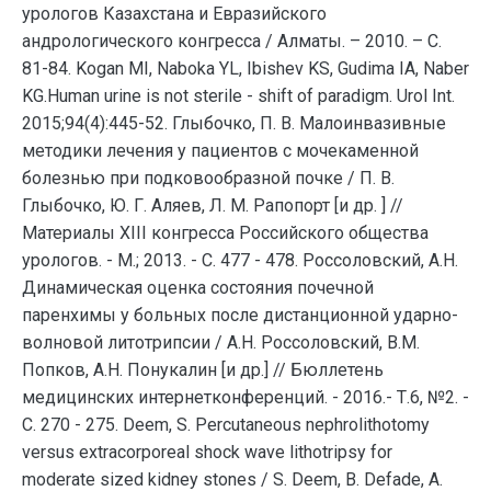
урологов Казахстана и Евразийского
андрологического конгресса / Алматы. – 2010. – С.
81-84. Kogan MI, Naboka YL, Ibishev KS, Gudima IA, Naber
KG.Human urine is not sterile - shift of paradigm. Urol Int.
2015;94(4):445-52. Глыбочко, П. В. Малоинвазивные
методики лечения у пациентов с мочекаменной
болезнью при подковообразной почке / П. В.
Глыбочко, Ю. Г. Аляев, Л. М. Рапопорт [и др. ] //
Материалы XIII конгресса Российского общества
урологов. - М.; 2013. - С. 477 - 478. Россоловский, А.Н.
Динамическая оценка состояния почечной
паренхимы у больных после дистанционной ударно-
волновой литотрипсии / А.Н. Россоловский, В.М.
Попков, А.Н. Понукалин [и др.] // Бюллетень
медицинских интернетконференций. - 2016.- Т.6, №2. -
С. 270 - 275. Deem, S. Percutaneous nephrolithotomy
versus extracorporeal shock wave lithotripsy for
moderate sized kidney stones / S. Deem, B. Defade, A.