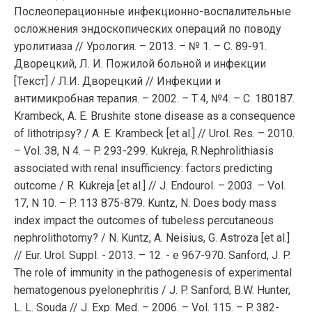
Послеоперационные инфекционно-воспалительные
осложнения эндоскопических операций по поводу
уролитиаза // Урология. – 2013. – № 1. – С. 89-91.
Дворецкий, Л. И. Пожилой больной и инфекции
[Текст] / Л.И. Дворецкий // Инфекции и
антимикробная терапия. – 2002. – Т.4, №4. – С. 180187.
Krambeck, A. E. Brushite stone disease as a consequence
of lithotripsy? / A. E. Krambeck [et al.] // Urol. Res. – 2010.
– Vol. 38, N 4. – P. 293-299. Kukreja, R.Nephrolithiasis
associated with renal insufficiency: factors predicting
outcome / R. Kukreja [et al.] // J. Endourol. – 2003. – Vol.
17, N 10. – P. 113 875-879. Kuntz, N. Does body mass
index impact the outcomes of tubeless percutaneous
nephrolithotomy? / N. Kuntz, A. Neisius, G. Astroza [et al.]
// Eur. Urol. Suppl. - 2013. – 12. - e 967-970. Sanford, J. P.
The role of immunity in the pathogenesis of experimental
hematogenous pyelonephritis / J. P. Sanford, B.W. Hunter,
L. L. Souda // J. Exp. Med. – 2006. – Vol. 115. – P. 382-