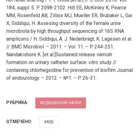
184, suppl. 5. P. 2098-2102. Hilt EE, McKinley K, Pearce
MM, Rosenfeld AB, Zilliox MJ, Mueller ER, Brubaker L, Gai
X, Siddiqui, H. Assesing diversity of the female urine
microbiota by high throughput sequencing of 16S RNA
amplicons / H. Siddiqui, A. J. Nederbragt, K. Lagesen et al.
// BMC Microbiol. – 2011. – Vol. 11. – P. 244-251.
Nandakishore K. [et al.]Sustained release varnish
formation on urinary catheter surface: vitro study //
containing chlorhegxidine for prevention of biofilm Journal
of endourology. – 2012. – №1. – P. 26-31.
РУБРИКА:
МЕДИЦИНСКИЕ НАУКИ
ОТМЕЧЕНО:
69(3)