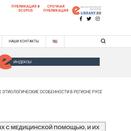
ПУБЛИКАЦИЯ В
СРОЧНАЯ
SCOPUS
ПУБЛИКАЦИЯ
 научных статей в ежемесячном научном
нале
ячном научном журнале
НАШИ КОНТАКТЫ
ИНДЕКСЫ
 ЭТИОЛОГИЧЕСКИЕ ОСОБЕННОСТИ В РЕГИОНЕ РУСЕ
Х С МЕДИЦИНСКОЙ ПОМОЩЬЮ, И ИХ