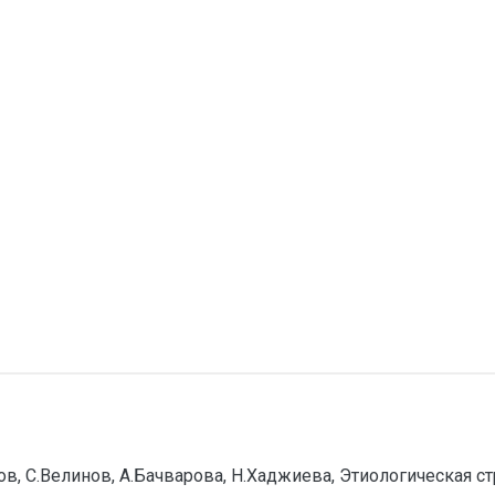
ов, С.Велинов, А.Бачварова, Н.Хаджиева, Этиологическая 