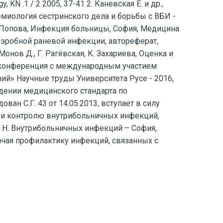
N .1 / 2 2005, 37-41 2. Каневская Е. и др.,
миология сестринского дела и борьбы с ВБИ -
т. Попова, Инфекция больницы, София, Медицина
 аэробной раневой инфекции, автореферат,
онов Д., Г. Рагёвская, К. Захариева, Оценка и
 конференция с международным участием
ий» Научные труды Университета Русе - 2016,
ерждении медицинского стандарта по
 С.Г. 43 от 14.05.2013, вступает в силу
ке и контролю внутрибольничных инфекций,
а Н. Внутрибольничных инфекций – София,
лючая профилактику инфекций, связанных с