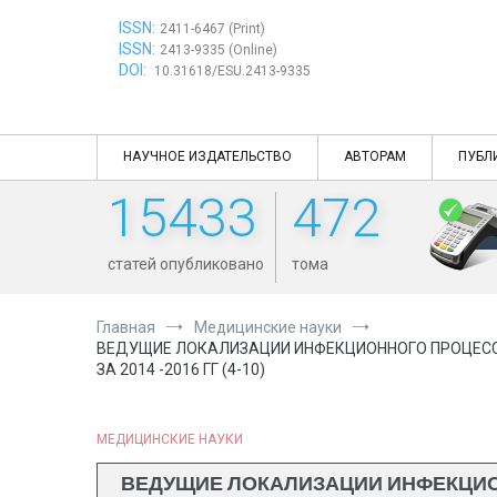
Перейти
ISSN:
к
2411-6467 (Print)
ISSN:
содержимому
2413-9335 (Online)
DOI:
10.31618/ESU.2413-9335
НАУЧНОЕ ИЗДАТЕЛЬСТВО
АВТОРАМ
ПУБЛ
15433
472
статей опубликовано
тома
Главная
Медицинские науки
ВЕДУЩИЕ ЛОКАЛИЗАЦИИ ИНФЕКЦИОННОГО ПРОЦЕССА
ЗА 2014 -2016 ГГ (4-10)
МЕДИЦИНСКИЕ НАУКИ
ВЕДУЩИЕ ЛОКАЛИЗАЦИИ ИНФЕКЦИО