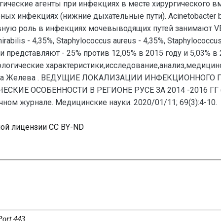
гические агенты при инфекциях в месте хирургического в
орных инфекциях (нижние дыхательные пути). Acinetobacter b
овную роль в инфекциях мочевыводящих путей занимают VBI, 
rabilis - 4,35%, Staphylococcus aureus - 4,35%, Staphylococ
 представляют - 25% против 12,05% в 2015 году и 5,03% в 
логические характеристики,исследование,анализ,медицинс
ена Желева . ВЕДУЩИЕ ЛОКАЛИЗАЦИИ ИНФЕКЦИОННОГО 
Е ОСОБЕННОСТИ В РЕГИОНЕ РУСЕ ЗА 2014 -2016 ГГ (4-1
ном журнале. Медицинские науки. 2020/01/11; 69(3):4-10.
ной лицензии CC BY-ND