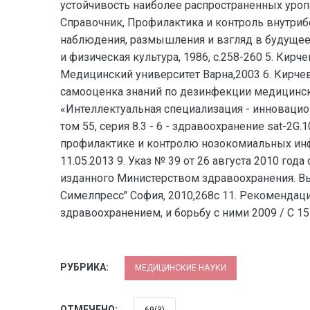
устойчивость наиболее распространенных уропатог
Справочник, Профилактика и контроль внутриб
наблюдения, размышления и взгляд в будущее, 
и физическая культура, 1986, с.258-260 5. Ки
Медицинский университет Варна,2003 6. Кирчева 
самооценка знаний по дезинфекции медицинск
«Интеллектуальная специализация - инновацио
том 55, серия 8.3 - 6 - здравоохранение sat-2G
профилактике и контролю нозокомиальных инфе
11.05.2013 9. Указ № 39 от 26 августа 2010 г
изданного Министерством здравоохранения. Выс
Симелпресс" София, 2010,268с 11. Рекомендаци
здравоохранением, и борьбу с ними 2009 / C 151/
РУБРИКА:
МЕДИЦИНСКИЕ НАУКИ
ОТМЕЧЕНО: