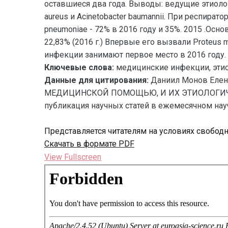
оставшиеся два года. Выводы: ведущие этиоло
aureus и Acinetobacter baumannii. При респират
pneumoniae - 72% в 2016 году и 35%. 2015 .Осн
22,83% (2016 г.) Впервые его вызвали Proteus mi
инфекции занимают первое место в 2016 году. и
Ключевые слова:
медицинские инфекции, этио
Данные для цитирования:
Даниил Монов Ел
МЕДИЦИНСКОЙ ПОМОЩЬЮ, И ИХ ЭТИОЛОГИЧЕСКИ
публикация научных статей в ежемесячном науч
Представляется читателям на условиях свобод
Скачать в формате PDF
View Fullscreen
Перейти
к
содержимому
PDF