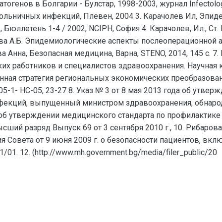
енов в Болгарии - Булстар, 1998-2003, журнал Infectology, K
ольничных инфекций, Плевен, 2004 3. Карачолев Ил, Эпиде
Бюллетень 1-4 / 2002, NCIPH, София 4. Карачолев, Ил., С
рчева А.Б. Эпидемиологические аспекты послеоперационной
Анна, Безопасная медицина, Варна, STENO, 2014, 145 с. 7. М
их работников и специалистов здравоохранения. Научная
нная стратегия региональных экономических преобразован
.105-1- HC-05, 23-27 8. Указ № 3 от 8 мая 2013 года об утв
кций, выпущенный министром здравоохранения, обнародован
ода об утверждении медицинского стандарта по профилакти
ший разряд Выпуск 69 от 3 сентября 2010 г., 10. Рибаров
я Совета от 9 июня 2009 г. о безопасности пациентов, вк
01. 12. (http://www.mh.government.bg/media/filer_public/20