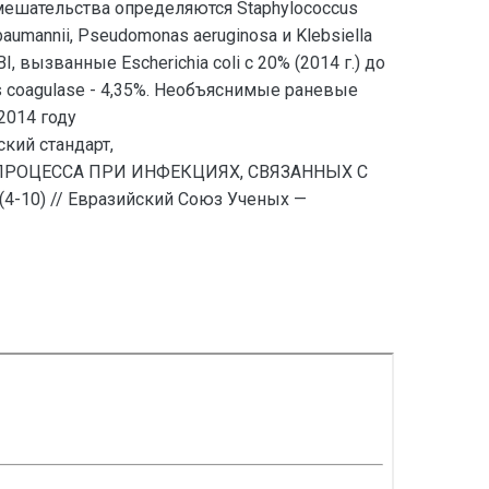
мешательства определяются Staphylococcus
aumannii, Pseudomonas aeruginosa и Klebsiella
вызванные Escherichia coli с 20% (2014 г.) до
cus coagulase - 4,35%. Необъяснимые раневые
2014 году
кий стандарт,
ПРОЦЕССА ПРИ ИНФЕКЦИЯХ, СВЯЗАННЫХ С
0) // Евразийский Союз Ученых —