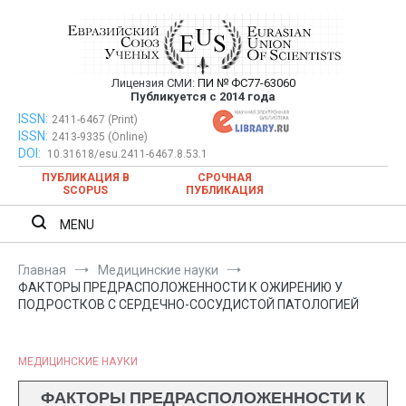
Перейти
к
содержимому
Лицензия СМИ:
ПИ № ФС77-63060
Евразийский Союз Ученых —
Публикуется с 2014 года
публикация научных статей в
ISSN:
Евразийский Союз Ученых — публикация научных статей в
2411-6467 (Print)
ISSN:
2413-9335 (Online)
ежемесячном научном журнале
ежемесячном научном журнале
DOI:
10.31618/esu.2411-6467.8.53.1
ПУБЛИКАЦИЯ В
СРОЧНАЯ
SCOPUS
ПУБЛИКАЦИЯ
MENU
Главная
Медицинские науки
ФАКТОРЫ ПРЕДРАСПОЛОЖЕННОСТИ К ОЖИРЕНИЮ У
ПОДРОСТКОВ С СЕРДЕЧНО-СОСУДИСТОЙ ПАТОЛОГИЕЙ
МЕДИЦИНСКИЕ НАУКИ
ФАКТОРЫ ПРЕДРАСПОЛОЖЕННОСТИ К