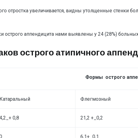
го отростка увеличивается, видны утолщенные стенки бол
 острого аппендицита нами выявлены у 24 (28%) больных
аков острого атипичного аппен
Формы острого аппе
Катаральный
Флегмозный
4,2_+ 0,8
21,2 +_0,2
0
6,1+_0,1