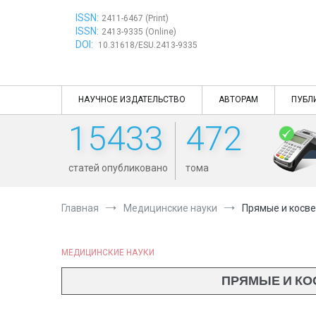
Перейти
ISSN:
к
2411-6467 (Print)
ISSN:
содержимому
2413-9335 (Online)
DOI:
10.31618/ESU.2413-9335
НАУЧНОЕ ИЗДАТЕЛЬСТВО
АВТОРАМ
ПУБЛ
15433
472
статей опубликовано
тома
Главная
Медицинские науки
Прямые и косве
МЕДИЦИНСКИЕ НАУКИ
ПРЯМЫЕ И КО