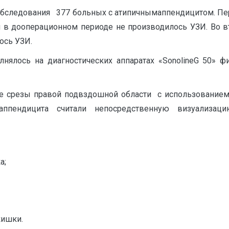
 обследования 377 больных с атипичнымаппендицитом. Пер
 в дооперационном периоде не производилось УЗИ. Во в
ось УЗИ.
нялось на диагностических аппаратах «SonolineG 50» 
е срезы правой подвздошной области с использование
аппендицита считали непосредственную визуализац
а;
кишки.