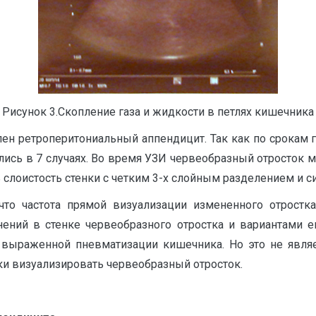
Рисунок 3.Скопление газа и жидкости в петлях кишечника
влен ретроперитониальный аппендицит. Так как по срокам
лись в 7 случаях. Во время УЗИ червеобразный отросток
сь слоистость стенки с четким 3-х слойным разделением и
что частота прямой визуализации измененного отрост
нений в стенке червеобразного отростка и вариантами е
 выраженной пневматизации кишечника. Но это не являет
и визуализировать червеобразный отросток.