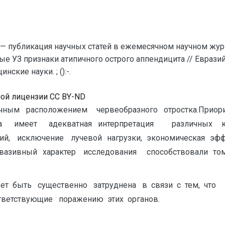
— публикация научных статей в ежемесячном научном жур
ые УЗ признаки атипичного острого аппендицита // Евраз
кие науки. ; ():-.
ной лицензии CC BY-ND
ичным расположением червеобразного отростка.Приор
 имеет адекватная интерпретация различных клин
аний, исключение лучевой нагрузки, экономическая э
вазивный характер исследования способствовали то
жет быть существенно затруднена в связи с тем, чт
тветствующие поражению этих органов.