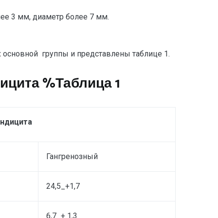
ее 3 мм, диаметр более 7 мм.
 основной группы и представлены таблице 1.
дицита %Таблица 1
ндицита
Гангренозный
24,5_+1,7
6,7_+ 1,3