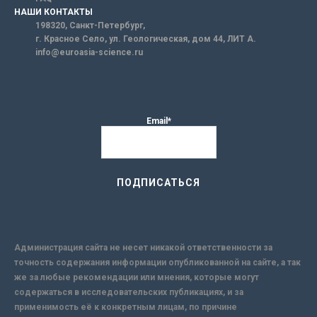
НАШИ КОНТАКТЫ
198320, Санкт-Петербург,
г. Красное Село, ул. Геологическая, дом 44, ЛИТ А.
info@euroasia-science.ru
Email*
Администрация сайта не несет никакой ответственности за
точность содержания информации опубликованной на сайте, а так
же за любые рекомендации или мнения, которые могут
содержаться в исследовательских публикациях, и за
применимость её к конкретным лицам, по причине