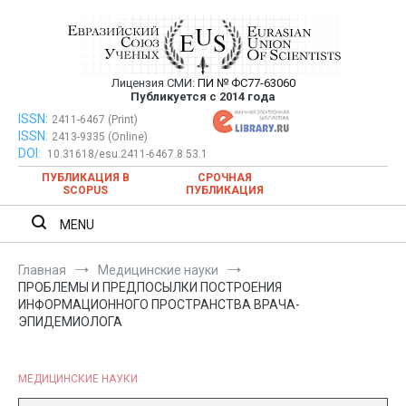
Перейти
к
содержимому
Лицензия СМИ:
ПИ № ФС77-63060
Евразийский Союз Ученых —
Публикуется с 2014 года
публикация научных статей в
ISSN:
Евразийский Союз Ученых — публикация научных статей в
2411-6467 (Print)
ISSN:
2413-9335 (Online)
ежемесячном научном журнале
ежемесячном научном журнале
DOI:
10.31618/esu.2411-6467.8.53.1
ПУБЛИКАЦИЯ В
СРОЧНАЯ
SCOPUS
ПУБЛИКАЦИЯ
MENU
Главная
Медицинские науки
ПРОБЛЕМЫ И ПРЕДПОСЫЛКИ ПОСТРОЕНИЯ
ИНФОРМАЦИОННОГО ПРОСТРАНСТВА ВРАЧА-
ЭПИДЕМИОЛОГА
МЕДИЦИНСКИЕ НАУКИ