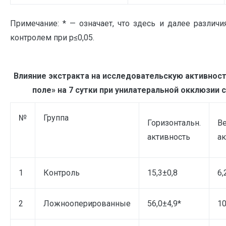
Примечание: * — означает, что здесь и далее различ
контролем при р≤0,05.
Влияние экстракта на исследовательскую активнос
поле» на 7 сутки при унилатеральной окклюзии с
№
Группа
Горизонтальн.
Ве
активность
ак
1
Контроль
15,3±0,8
6,
2
Ложнооперированные
56,0±4,9*
10