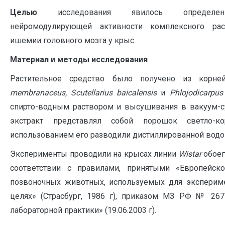
Целью
исследования явилось определение
нейромодулирующей активности комплексного рас
ишемии головного мозга у крыс.
Материал и методы исследования
Растительное средство было получено из кор
membranaceus
,
Scutellarius
baicalensis
и
Phlojodicarpus
спирто-водным раствором и высушивания в вакуум-
экстракт представлял собой порошок светло-ко
использованием его разводили дистиллированной водо
Эксперименты проводили на крысах линии
Wistar
обоег
соответствии с правилами, принятыми «Европейск
позвоночных животных, используемых для эксперим
целях» (Страсбург, 1986 г), приказом МЗ РФ № 26
лабораторной практики» (19.06.2003 г).