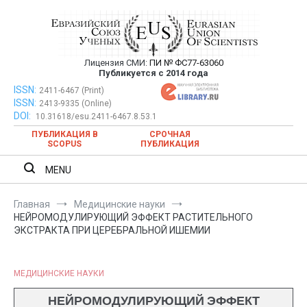
Перейти
к
содержимому
Лицензия СМИ:
ПИ № ФС77-63060
Евразийский Союз Ученых —
Публикуется с 2014 года
публикация научных статей в
ISSN:
Евразийский Союз Ученых — публикация научных статей в
2411-6467 (Print)
ISSN:
2413-9335 (Online)
ежемесячном научном журнале
ежемесячном научном журнале
DOI:
10.31618/esu.2411-6467.8.53.1
ПУБЛИКАЦИЯ В
СРОЧНАЯ
SCOPUS
ПУБЛИКАЦИЯ
MENU
Главная
Медицинские науки
НЕЙРОМОДУЛИРУЮЩИЙ ЭФФЕКТ РАСТИТЕЛЬНОГО
ЭКСТРАКТА ПРИ ЦЕРЕБРАЛЬНОЙ ИШЕМИИ
МЕДИЦИНСКИЕ НАУКИ
НЕЙРОМОДУЛИРУЮЩИЙ ЭФФЕКТ