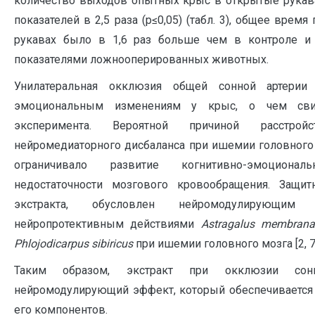
количество выходов опытных крыс в открытые рука
показателей в 2,5 раза (р≤0,05) (табл. 3), общее вре
рукавах было в 1,6 раз больше чем в контроле и
показателями ложнооперированных животных.
Унилатеральная окклюзия общей сонной артерии
эмоциональным изменениям у крыс, о чем свид
эксперимента. Вероятной причиной расстрой
нейромедиаторного дисбаланса при ишемии головного 
ограничивало развитие когнитивно-эмоциона
недостаточности мозгового кровообращения. Защи
экстракта, обусловлен нейромодулирующим 
нейропротективным действиями
Astragalus
membrana
Phlojodicarpus
sibiricus
при ишемии головного мозга [2, 7, 
Таким образом, экстракт при окклюзии сон
нейромодулирующий эффект, который обеспечивается
его компонентов.