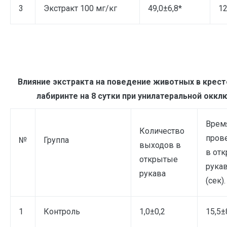
3
Экстракт 100 мг/кг
49,0±6,8*
12
Влияние экстракта на поведение животных в крес
лабиринте на 8 сутки при унилатеральной оккл
Врем
Количество
пров
№
Группа
выходов в
в от
открытые
рука
рукава
(сек).
1
Контроль
1,0±0,2
15,5±