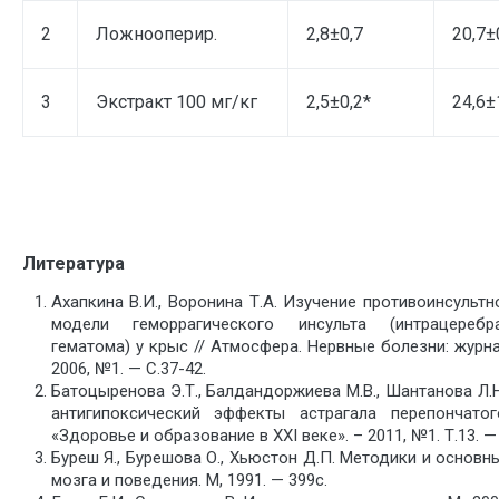
2
Ложнооперир.
2,8±0,7
20,7±
3
Экстракт 100 мг/кг
2,5±0,2*
24,6±
Литература
Ахапкина В.И., Воронина Т.А. Изучение противоинсульт
модели геморрагического инсульта (интрацеребр
гематома) у крыс // Атмосфера. Нервные болезни: журна
2006, №1. — С.37-42.
Батоцыренова Э.Т., Балдандоржиева М.В., Шантанова Л.Н
антигипоксический эффекты астрагала перепончато
«Здоровье и образование в XXI веке». – 2011, №1. Т.13. —
Буреш Я., Бурешова О., Хьюстон Д.П. Методики и основ
мозга и поведения. М, 1991. — 399с.