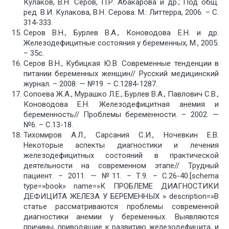
Кулаков, В.Н. Серов, П.Р. Абакарова и др.; Под общ.
ред. В.И. Кулакова, В.Н. Серова. М.: Литтерра, 2006. – С.
314-333.
Серов В.Н., Бурлев В.А., Коноводова Е.Н. и др.
Железодефицитные состояния у беременных, М., 2005.
– 35с.
Серов В.Н., Кубицкая Ю.В. Современные тенденции в
питании беременных женщин// Русский медицинский
журнал. – 2008. — №19. – С.1284-1287.
Сопоева Ж.А., Мурашко Л.Е., Бурлев В.А., Павлович С.В.,
Коноводова Е.Н. Железодефицитная анемия и
беременность// Проблемы беременности. – 2002. —
№6. – С.13-18.
Тихомиров А.Л., Сарсания С.И., Ночевкин Е.В.
Некоторые аспекты диагностики и лечения
железодефицитных состояний в практической
деятельности на современном этапе// Трудный
пациент. – 2011. — №11. – Т.9. – С.26-40.[schema
type=»book» name=»К ПРОБЛЕМЕ ДИАГНОСТИКИ
ДЕФИЦИТА ЖЕЛЕЗА У БЕРЕМЕННЫХ » description=»В
статье рассматриваются проблемы современной
диагностики анемии у беременных. Выявляются
причины, приводящие к развитию железодефицита, и