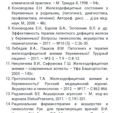
клинической практике. – М.: Триада-Х, 1998. – 94с.
Коноводова Е.Н. Железодефицитные состояния у
беременных и родильниц (патогенез, диагностика,
профилактика, лечение): Автореф. дисс. … д-ра мед.
наук. М., 2008. – 48с.
Коноводова Е.Н., Бурлев В.А., Тютюнник В.Л. и др.
Эффективность терапии латентного дефицита железа
у беременных// Вопросы гинекологии, акушерства и
перинатологии. – 2011. — №10 (5). – С.26-30.
Лебедев В.А., Пашков В.М. Патогенез и терапия
железодефицитной анемии беременных// Трудный
пациент. – 2011. — №2-3. – Т.9 – С.8-12.
Никуличева В.И., Сафуанова Г.Ш. Железодефицитная
анемия – современные аспекты. – Уфа: Башкортостан.
2003. – 143с.
Протопопова Т.А. Железодефицитная анемия и
беременность// Русский медицинский журнал.
Акушерство и гинекология. – 2012. — №17. – С.862-866.
Радзинский В.Е. Акушерская агрессия – М.: изд-во
журнала StatusPraesens, 2011. – С.191-201.
Рациональная фармакотерапия в акушерстве и
гинекологии: Рук. для практикующих врачей/ В.И.