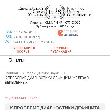
Перейти
к
содержимому
Лицензия СМИ:
ПИ № ФС77-63060
Евразийский Союз Ученых —
Публикуется с 2014 года
публикация научных статей в
ISSN:
Евразийский Союз Ученых — публикация научных статей в
2411-6467 (Print)
ISSN:
2413-9335 (Online)
ежемесячном научном журнале
ежемесячном научном журнале
DOI:
10.31618/esu.2411-6467.8.53.1
ПУБЛИКАЦИЯ В
СРОЧНАЯ
SCOPUS
ПУБЛИКАЦИЯ
MENU
Главная
Медицинские науки
К ПРОБЛЕМЕ ДИАГНОСТИКИ ДЕФИЦИТА ЖЕЛЕЗА У
БЕРЕМЕННЫХ
МЕДИЦИНСКИЕ НАУКИ
К ПРОБЛЕМЕ ДИАГНОСТИКИ ДЕФИЦИТА