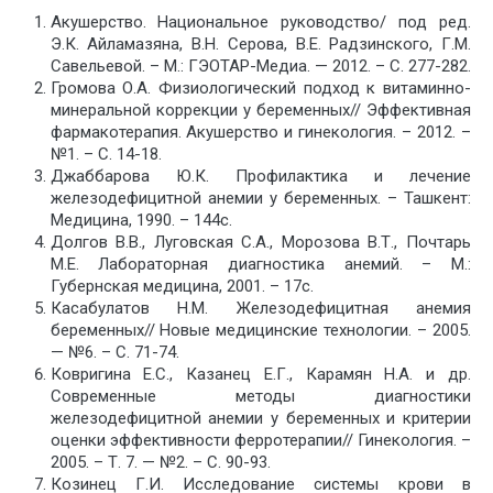
Акушерство. Национальное руководство/ под ред.
Э.К. Айламазяна, В.Н. Серова, В.Е. Радзинского, Г.М.
Савельевой. – М.: ГЭОТАР-Медиа. — 2012. – С. 277-282.
Громова О.А. Физиологический подход к витаминно-
минеральной коррекции у беременных// Эффективная
фармакотерапия. Акушерство и гинекология. – 2012. –
№1. – С. 14-18.
Джаббарова Ю.К. Профилактика и лечение
железодефицитной анемии у беременных. – Ташкент:
Медицина, 1990. – 144с.
Долгов В.В., Луговская С.А., Морозова В.Т., Почтарь
М.Е. Лабораторная диагностика анемий. – М.:
Губернская медицина, 2001. – 17с.
Касабулатов Н.М. Железодефицитная анемия
беременных// Новые медицинские технологии. – 2005.
— №6. – С. 71-74.
Ковригина Е.С., Казанец Е.Г., Карамян Н.А. и др.
Современные методы диагностики
железодефицитной анемии у беременных и критерии
оценки эффективности ферротерапии// Гинекология. –
2005. – Т. 7. — №2. – С. 90-93.
Козинец Г.И. Исследование системы крови в