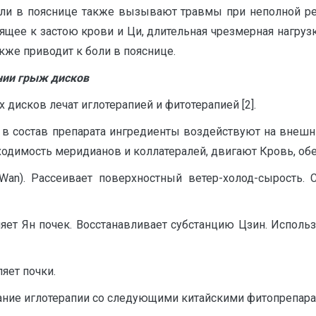
оли в пояснице также вызывают травмы при неполной реа
ящее к застою крови и Ци, длительная чрезмерная нагруз
кже приводит к боли в пояснице.
нии грыж дисков
исков лечат иглотерапией и фитотерапией [2].
е в состав препарата ингредиенты воздействуют на внешн
оходимость меридианов и коллатералей, двигают Кровь, об
 Wan). Рассеивает поверхностный ветер-холод-сырость. 
пляет Ян почек. Восстанавливает субстанцию Цзин. Исполь
ляет почки.
тание иглотерапии со следующими китайскими фитопрепара