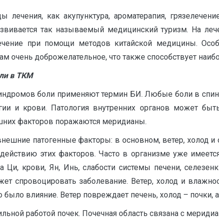
 лечения, как акупунктура, ароматерапия, грязелечени
развивается так называемый медицинский туризм. На леч
лечение при помощи методов китайской медицины. Особ
ам очень доброжелательное, что также способствует наи
ли в ТКМ
синдромов боли применяют термин БИ. Любые боли в спине
ии и крови. Патология внутренних органов может быт
шних факторов поражаются меридианы.
ешние патогенные факторы: в основном, ветер, холод и 
действию этих факторов. Часто в организме уже имеется
а Ци, крови, Ян, Инь, слабости системы печени, селезенк
т спровоцировать заболевание. Ветер, холод и влажност
о было влияние. Ветер повреждает печень, холод – почки, 
ильной работой почек. Почечная область связана с мерид