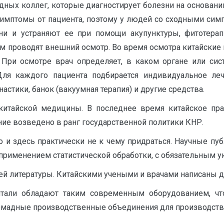
падных коллег, которые диагностирует болезни на основан
 симптомы от пациента, поэтому у людей со сходными сим
ни и устраняют ее при помощи акупунктуры, фитотерап
м проводят внешний осмотр. Во время осмотра китайские
]. При осмотре врач определяет, в каком органе или с
Для каждого пациента подбирается индивидуальное ле
стики, банок (вакуумная терапия) и другие средства.
 китайской медицины. В последнее время китайское пр
ие возведено в ранг государственной политики КНР.
 то и здесь практически не к чему придраться. Научные п
рименением статистической обработки, с обязательным ук
ей литературы. Китайскими учеными и врачами написаны д
итали обладают таким современным оборудованием, ч
мадные производственные объединения для производства 