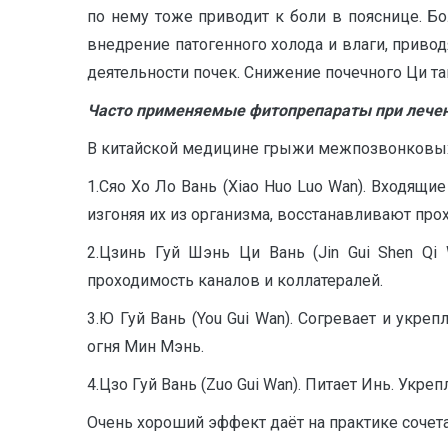
по нему тоже приводит к боли в пояснице. Б
внедрение патогенного холода и влаги, привод
деятельности почек. Снижение почечного Ци та
Часто применяемые фитопрепараты при лече
В китайской медицине грыжи межпозвонковых д
1.Сяо Хо Ло Вань (Xiao Huo Luo Wan). Входящи
изгоняя их из организма, восстанавливают пр
2.Цзинь Гуй Шэнь Ци Вань (Jin Gui Shen Qi
проходимость каналов и коллатералей.
3.Ю Гуй Вань (You Gui Wan). Согревает и укре
огня Мин Мэнь.
4.Цзо Гуй Вань (Zuo Gui Wan). Питает Инь. Укреп
Очень хороший эффект даёт на практике соче