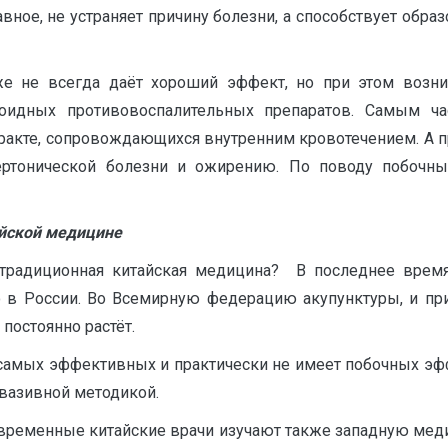
ное, не устраняет причину болезни, а способствует образ
же не всегда даёт хороший эффект, но при этом возни
оидных противовоспалительных препаратов. Самым ч
ракте, сопровождающихся внутренним кровотечением. А п
ертонической болезни и ожирению. По поводу побочн
йской медицине
 традиционная китайская медицина? В последнее время
 в России. Во Всемирную федерацию акупунктуры, и при
 постоянно растёт.
з самых эффективных и практически не имеет побочных эфф
нвазивной методикой.
овременные китайские врачи изучают также западную мед