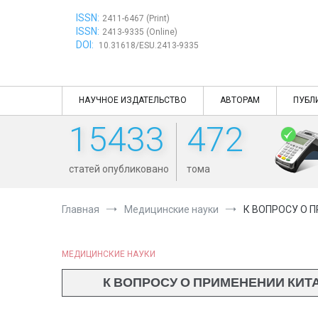
Перейти
ISSN:
к
2411-6467 (Print)
ISSN:
содержимому
2413-9335 (Online)
DOI:
10.31618/ESU.2413-9335
НАУЧНОЕ ИЗДАТЕЛЬСТВО
АВТОРАМ
ПУБЛ
15433
472
статей опубликовано
тома
Главная
Медицинские науки
К ВОПРОСУ О 
МЕДИЦИНСКИЕ НАУКИ
К ВОПРОСУ О ПРИМЕНЕНИИ КИ