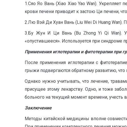
1.Сяо Яо Вань (Xiao Xiao Yao Wan). Укрепляет 
крови печени приводит к застою Ци печени, ч
2.Лю Вэй Ди Хуан Вань (Liu Wei Di Huang Wan). 
3.Бу Жун И Ци Вань (Bu Zhong Yi Qi Wan). 
«опустившееся». Используется при синдроме п
Применения иглотерапии и фитотерапии при г
После применения иглотерапии с фитотерапи
грыжи подвергаются обратному развитию, что
Однако нужно учитывать, что лечение, травами
присущее этому лекарству. Одно, и тоже забо
больного на текущий момент времени, учесть в
Заключение
Методы китайской медицины вполне совмести
При применении комплексного лечения можно 