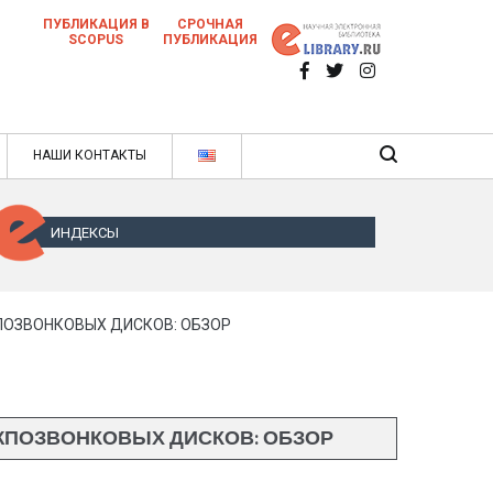
ПУБЛИКАЦИЯ В
СРОЧНАЯ
SCOPUS
ПУБЛИКАЦИЯ
 научных статей в ежемесячном научном
нале
ячном научном журнале
НАШИ КОНТАКТЫ
ИНДЕКСЫ
ПОЗВОНКОВЫХ ДИСКОВ: ОБЗОР
ЖПОЗВОНКОВЫХ ДИСКОВ: ОБЗОР