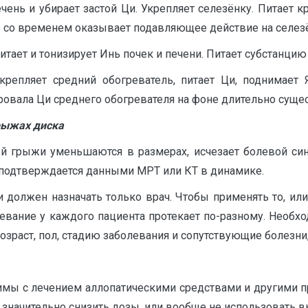
печень и убирает застой Ци. Укрепляет селезёнку. Питает к
то со временем оказывает подавляющее действие на селезё
Питает и тонизирует Инь почек и печени. Питает субстанцию
Укрепляет средний обогреватель, питает Ци, поднимает 
ровала Ци среднего обогревателя на фоне длительно суще
рыжах диска
ей грыжи уменьшаются в размерах, исчезает болевой син
 подтверждается данными МРТ или КТ в динамике.
 должен назначать только врач. Чтобы применять то, или
левание у каждого пациента протекает по-разному. Необх
озраст, пол, стадию заболевания и сопутствующие болезни,
мы с лечением аллопатическими средствами и другими 
значительно снизить дозы, или вообще не использовать 