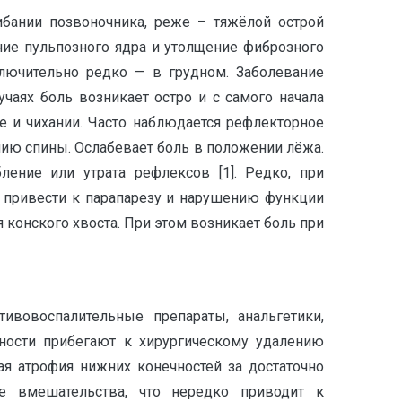
ибании позвоночника, реже – тяжёлой острой
ие пульпозного ядра и утолщение фиброзного
лючительно редко — в грудном. Заболевание
чаях боль возникает остро и с самого начала
 и чихании. Часто наблюдается рефлекторное
ию спины. Ослабевает боль в положении лёжа.
ление или утрата рефлексов [1]. Редко, при
 привести к парапарезу и нарушению функции
онского хвоста. При этом возникает боль при
ивовоспалительные препараты, анальгетики,
вности прибегают к хирургическому удалению
я атрофия нижних конечностей за достаточно
ые вмешательства, что нередко приводит к