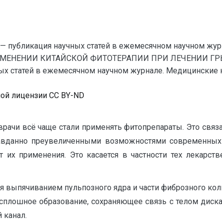
— публикация научных статей в ежемесячном научном жур
РИМЕНЕНИИ КИТАЙСКОЙ ФИТОТЕРАПИИ ПРИ ЛЕЧЕНИИ Г
 статей в ежемесячном научном журнале. Медицинские наук
ной лицензии CC BY-ND
врачи всё чаще стали применять фитопрепараты. Это связ
авданно преувеличенными возможностями современных 
их применения. Это касается в частности тех лекарств
я выпячиванием пульпозного ядра и части фиброзного ко
 сплошное образование, сохраняющее связь с телом дис
 канал.