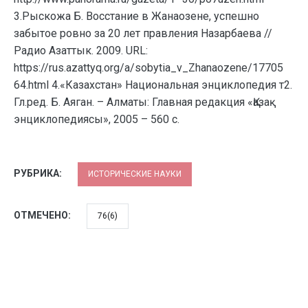
3.Рыскожа Б. Восстание в Жанаозене, успешно
забытое ровно за 20 лет правления Назарбаева //
Радио Азаттык. 2009. URL:
https://rus.azattyq.org/a/sobytia_v_Zhanaozene/17705
64.html 4.«Казахстан» Национальная энциклопедия т2.
Гл.ред. Б. Аяган. – Алматы: Главная редакция «Қазақ
энциклопедиясы», 2005 – 560 с.
РУБРИКА:
ИСТОРИЧЕСКИЕ НАУКИ
ОТМЕЧЕНО:
76(6)