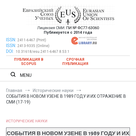
Перейти
к
содержимому
Лицензия СМИ:
ПИ № ФС77-63060
Евразийский Союз Ученых —
Публикуется с 2014 года
публикация научных статей в
ISSN:
Евразийский Союз Ученых — публикация научных статей в
2411-6467 (Print)
ISSN:
2413-9335 (Online)
ежемесячном научном журнале
ежемесячном научном журнале
DOI:
10.31618/esu.2411-6467.8.53.1
ПУБЛИКАЦИЯ В
СРОЧНАЯ
SCOPUS
ПУБЛИКАЦИЯ
MENU
Главная
Исторические науки
СОБЫТИЯ В НОВОМ УЗЕНЕ В 1989 ГОДУ И ИХ ОТРАЖЕНИЕ В
СМИ (17-19)
ИСТОРИЧЕСКИЕ НАУКИ
СОБЫТИЯ В НОВОМ УЗЕНЕ В 1989 ГОДУ И ИХ