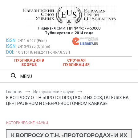
Перейти
к
содержимому
Лицензия СМИ:
ПИ № ФС77-63060
Евразийский Союз Ученых —
Публикуется с 2014 года
публикация научных статей в
ISSN:
Евразийский Союз Ученых — публикация научных статей в
2411-6467 (Print)
ISSN:
2413-9335 (Online)
ежемесячном научном журнале
ежемесячном научном журнале
DOI:
10.31618/esu.2411-6467.8.53.1
ПУБЛИКАЦИЯ В
СРОЧНАЯ
SCOPUS
ПУБЛИКАЦИЯ
MENU
Главная
Исторические науки
К ВОПРОСУ О Т.Н. «ПРОТОГОРОДАХ» И ИХ СОЗДАТЕЛЯХ НА
ЦЕНТРАЛЬНОМ И СЕВЕРО-ВОСТОЧНОМ КАВКАЗЕ
ИСТОРИЧЕСКИЕ НАУКИ
К ВОПРОСУ О Т.Н. «ПРОТОГОРОДАХ» И ИХ