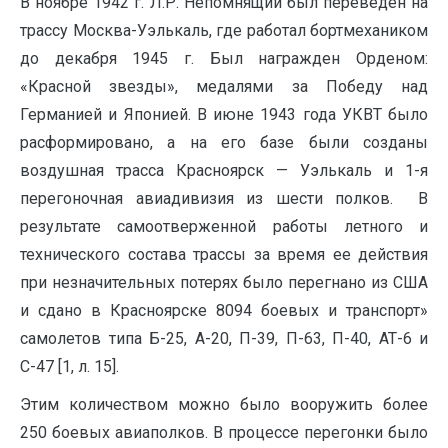
В ноябре 1942 г. Л.Р. Непомнящий был переведен на
трассу Москва-Уэлькаль, где работал бортмехаником
до декабря 1945 г. Был награжден Орденом:
«Красной звезды», медалями за Победу над
Германией и Японией. В июне 1943 года УКВТ было
расформировано, а на его базе были со­зданы
воздушная трасса Красноярск — Уэлькаль и 1-я
перегоночная авиадивизия из шести полков. В
результате самоотверженной работы летного и
технического со­става трассы за время ее действия
при незначительных потерях было перегнано из США
и сдано в Красноярске 8094 боевых и транспорт»
самолетов типа Б-25, А-20, П-39, П-63, П-40, АТ-6 и
С-47 [1, л. 15].
Этим ко­личеством можно было вооружить более
250 боевых авиаполков. В процессе перегонки было