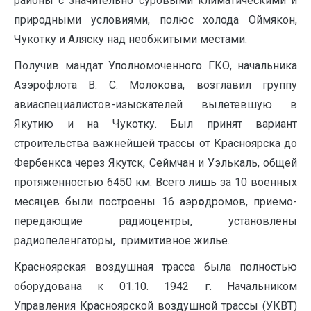
районы с значительно суровыми климатическими и
природными условиями, полюс холода Оймякон,
Чукотку и Аляску над необжитыми местами.
Получив мандат Уполномоченного ГКО, начальника
Аээрофлота В. С. Молокова, возглавил группу
авиаспециалистов-изыскателей вылетевшую в
Якутию и на Чукотку. Был принят вариант
строительства важнейшей трассы от Красноярска до
Фербенкса через Якутск, Сеймчан и Уэлькаль, общей
протяженностью 6450 км. Всего лишь за 10 военных
месяцев были построены 16 аэр
о
дромов, приемо-
передающие радиоцентры, установлены
радиопеленгаторы, примитивное жилье.
Красноярская воздушная трасса была полностью
оборудована к 01.10. 1942 г. Начальником
Управления Красноярской воздушной трассы (УКВТ)