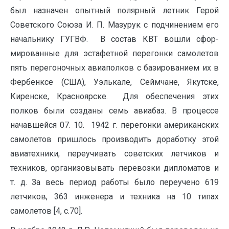
был назначен опытный полярный летник Герой
Советского Союза И. П. Мазурук с подчинением его
начальнику ГУГВФ. В состав КВТ вошли сфор­
мированные для эстафетной перегонки самолетов
пять перегоночных авиаполков с базированием их в
Фербенксе (США), Уэлькале, Сеймчане, Якутске,
Киренске, Красноярске. Для обеспечения этих
полков были созданы семь авиабаз. В процессе
начавшейся 07. 10. 1942 г. перегонки американс­ких
самолетов пришлось производить доработку этой
авиатехники, пе­реучивать советских летчиков и
техников, организовывать перевозки дипломатов и
т. д. За весь период работы было переучено 619
летчиков, 363 инженера и техника на 10 типах
самолетов [4, с.70].