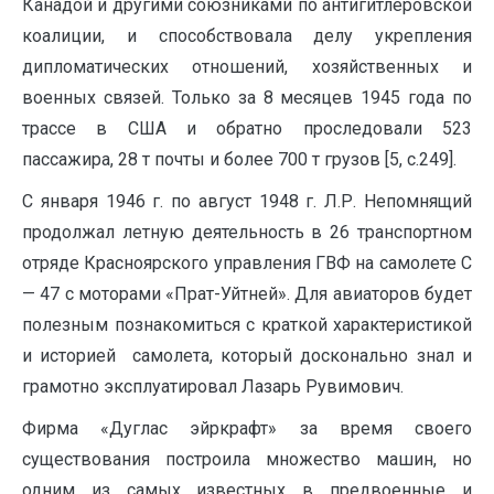
Канадой и другими союзниками по антигитлеровской
коа­лиции, и способствовала делу укрепления
дипломатических отношений, хозяйственных и
военных связей. Только за 8 месяцев 1945 года по
трассе в США и обратно проследовали 523
пассажира, 28 т почты и бо­лее 700 т грузов [5, с.249].
С января 1946 г. по август 1948 г. Л.Р. Непомнящий
продолжал летную деятельность в 26 транспортном
отряде Красноярского управления ГВФ на самолете С
— 47 с моторами «Прат-Уйтней». Для авиаторов будет
полезным познакомиться с краткой характеристикой
и историей самолета, который досконально знал и
грамотно эксплуатировал Лазарь Рувимович.
Фирма «Дуглас эйркрафт» за время своего
существования построила множество машин, но
одним из самых известных в предвоенные и