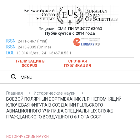
Перейти
к
содержимому
Лицензия СМИ:
ПИ № ФС77-63060
Евразийский Союз Ученых —
Публикуется с 2014 года
публикация научных статей в
ISSN:
Евразийский Союз Ученых — публикация научных статей в
2411-6467 (Print)
ISSN:
2413-9335 (Online)
ежемесячном научном журнале
ежемесячном научном журнале
DOI:
10.31618/esu.2411-6467.8.53.1
ПУБЛИКАЦИЯ В
СРОЧНАЯ
SCOPUS
ПУБЛИКАЦИЯ
MENU
Главная
Исторические науки
БОЕВОЙ ПОЛЯРНЫЙ БОРТМЕХАНИК Л. Р. НЕПОМНЯЩИЙ —
КЛЮЧЕВАЯ ФИГУРА В СОЗДАНИИ РЫЛЬСКОГО
АВИАЦИОННОГО УЧИЛИЩА СПЕЦИАЛЬНЫХ СЛУЖБ
ГРАЖДАНСКОГО ВОЗДУШНОГО ФЛОТА СССР
ИСТОРИЧЕСКИЕ НАУКИ