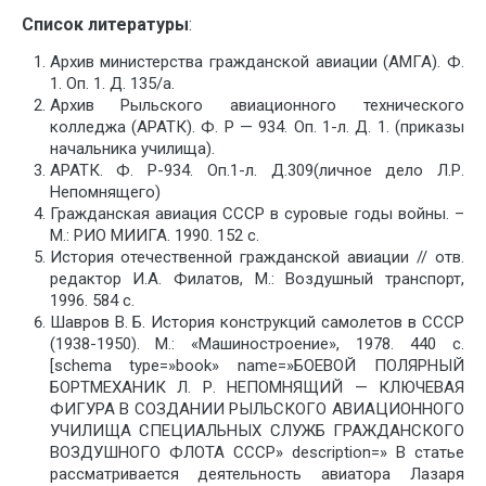
Список литературы
:
Архив министерства гражданской авиации (АМГА). Ф.
1. Оп. 1. Д. 135/а.
Архив Рыльского авиационного технического
колледжа (АРАТК). Ф. Р — 934. Оп. 1-л. Д. 1. (приказы
начальника училища).
АРАТК. Ф. Р-934. Оп.1-л. Д.309(личное дело Л.Р.
Непомнящего)
Гражданская авиация СССР в суровые годы войны. –
М.: РИО МИИГА. 1990. 152 с.
История отечественной гражданской авиации // отв.
редактор И.А. Филатов, М.: Воздушный транспорт,
1996. 584 с.
Шавров В. Б. История конструкций самолетов в СССР
(1938-1950). М.: «Машиностроение», 1978. 440 с.
[schema type=»book» name=»БОЕВОЙ ПОЛЯРНЫЙ
БОРТМЕХАНИК Л. Р. НЕПОМНЯЩИЙ — КЛЮЧЕВАЯ
ФИГУРА В СОЗДАНИИ РЫЛЬСКОГО АВИАЦИОННОГО
УЧИЛИЩА СПЕЦИАЛЬНЫХ СЛУЖБ ГРАЖДАНСКОГО
ВОЗДУШНОГО ФЛОТА СССР» description=» В статье
рассматривается деятельность авиатора Лазаря