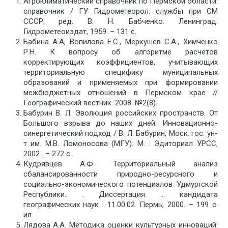
Агроклиматический справочник по Пермской области:
справочник / ГУ Гидрометеорол. службы при СМ
СССР; ред. В. Н. Бабченко. Ленинград:
Гидрометеоиздат, 1959. – 131 с.
Бабина А.А, Вопилова Е.С., Меркушев С.А., Химченко
Р.Н. К вопросу об алгоритме расчетов
корректирующих коэффициентов, учитывающих
территориальную специфику муниципальных
образований и применяемых при формировании
межбюджетных отношений в Пермском крае //
Географический вестник. 2008. №2(8).
Бабурин В. Л. Эволюция российских пространств. От
Большого взрыва до наших дней: Инновационно-
синергетический подход / В. Л. Бабурин, Моск. гос. ун-
т им. М.В. Ломоносова (МГУ). М. : Эдиториал УРСС,
2002 . – 272 с.
Кудрявцев А.Ф. Территориальный анализ
сбалансированности природно-ресурсного и
социально-экономического потенциалов Удмуртской
Республики.. . Диссертация … кандидата
географических наук : 11.00.02. Пермь, 2000. – 199 с.
ил.
Лядова А.А. Методика оценки культурных инноваций: