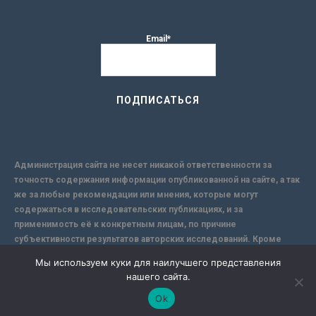
Email*
Администрация сайта не несет никакой ответственности за
точность содержания информации опубликованной на сайте, а так
же за любые рекомендации или мнения, которые могут
содержаться в исследовательских публикациях, и за
применимость её к конкретным лицам, по причине
субъективности результатов авторских исследований. Кроме
того, поскольку интернет не обеспечивает в полной мере
Мы используем куки для наилучшего представления
надежной защиты информации, Сайт не несет ответственности за
нашего сайта.
информацию, присылаемую через интернет.
Ok
-->