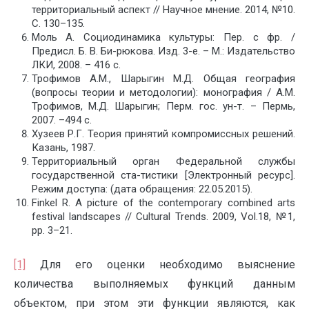
территориальный аспект // Научное мнение. 2014, №10.
С. 130–135.
Моль А. Социодинамика культуры: Пер. с фр. /
Предисл. Б. В. Би-рюкова. Изд. 3-е. – М.: Издательство
ЛКИ, 2008. – 416 с.
Трофимов А.М., Шарыгин М.Д. Общая география
(вопросы теории и методологии): монография / А.М.
Трофимов, М.Д. Шарыгин; Перм. гос. ун-т. – Пермь,
2007. –494 с.
Хузеев Р.Г. Теория принятий компромиссных решений.
Казань, 1987.
Территориальный орган Федеральной службы
государственной ста-тистики [Электронный ресурс].
Режим доступа: (дата обращения: 22.05.2015).
Finkel R. A picture of the contemporary combined arts
festival landscapes // Cultural Trends. 2009, Vol.18, №1,
pp. 3–21.
[1]
Для его оценки необходимо выяснение
количества выполняемых функций данным
объектом, при этом эти функции являются, как