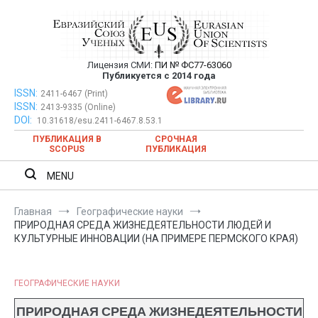
Перейти
к
содержимому
Лицензия СМИ:
ПИ № ФС77-63060
Евразийский Союз Ученых —
Публикуется с 2014 года
публикация научных статей в
ISSN:
Евразийский Союз Ученых — публикация научных статей в
2411-6467 (Print)
ISSN:
2413-9335 (Online)
ежемесячном научном журнале
ежемесячном научном журнале
DOI:
10.31618/esu.2411-6467.8.53.1
ПУБЛИКАЦИЯ В
СРОЧНАЯ
SCOPUS
ПУБЛИКАЦИЯ
MENU
Главная
Географические науки
ПРИРОДНАЯ СРЕДА ЖИЗНЕДЕЯТЕЛЬНОСТИ ЛЮДЕЙ И
КУЛЬТУРНЫЕ ИННОВАЦИИ (НА ПРИМЕРЕ ПЕРМСКОГО КРАЯ)
ГЕОГРАФИЧЕСКИЕ НАУКИ
ПРИРОДНАЯ СРЕДА ЖИЗНЕДЕЯТЕЛЬНОСТИ