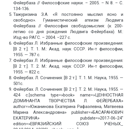
Фейербаха // Философские науки. – 2005. – N 8. – С.
134-136.
Тажуризина З.А. «Я постоянно мыслил ясно и
свободно». Гуманистический атеизм Людвига
Фейербаха // Философия свободомыслия: (к 200-
летию со дня рождения Людвига Фейербаха). М.:
Изд-во РАГС. – 2004. –227 с.
Фейербах Л. Избранные философские произведения:
[В 2 т.]. Т. 1. М.: Акад. наук СССР. Ин-т философии,
1955. — 787 с.
Фейербах Л. Избранные философские произведения:
[В 2 т.]. Т. 2. М.: Акад. наук СССР. Ин-т философии,
1955. — 822 с.
Фейербах. Л. Сочинения: [В 2 т.]. Т. 1. М.: Наука, 1955. —
501с.
Фейербах. Л. Сочинения: [В 2 т.]. Т. 2. М.: Наука, 1955. —
424 с.[schema type=»book» name=»ЦЕННОСТНАЯ
ДОМИНАНТА ТВОРЧЕСТВА Л. ФЕЙЕРБАХА»
author=»Южанинова Екатерина Рафаэлевна, Матвеева
Марина Александровна» publisher=»БАСАРАНОВИЧ
ЕКАТЕРИНА» pubdate=»2017-06-24″
edition=»ЕВРАЗИЙСКИЙ СОЮЗ УЧЕНЫХ_