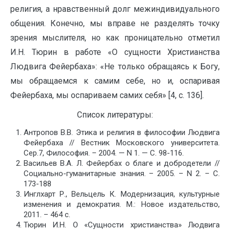
религия, а нравственный долг межиндивидуального
общения. Конечно, мы вправе не разделять точку
зрения мыслителя, но как проницательно отметил
И.Н. Тюрин в работе «О сущности Христианства
Людвига Фейербаха»: «Не только обращаясь к Богу,
мы обращаемся к самим себе, но и, оспаривая
Фейербаха, мы оспариваем самих себя» [4, с. 136].
Список литературы:
Антропов В.В. Этика и религия в философии Людвига
Фейербаха // Вестник Московского университета.
Сер.7, Философия. – 2004. — N 1. — С. 98-116.
Васильев В.А. Л. Фейербах о благе и добродетели //
Социально-гуманитарные знания. – 2005. – N 2. – С.
173-188
Инглхарт Р., Вельцель К. Модернизация, культурные
изменения и демократия. М.: Новое издательство,
2011. – 464 с.
Тюрин И.Н. О «Сущности христианства» Людвига