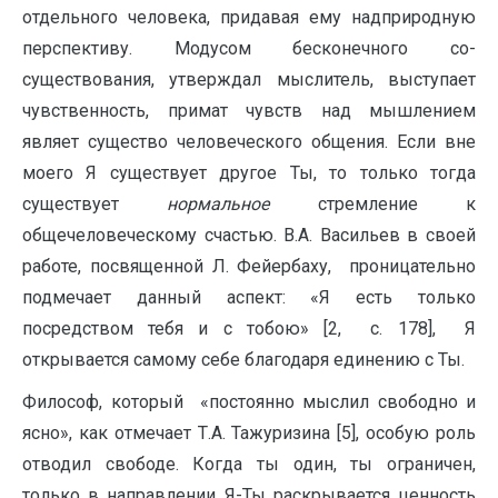
отдельного человека, придавая ему надприродную
перспективу. Модусом бесконечного со-
существования, утверждал мыслитель, выступает
чувственность, примат чувств над мышлением
являет существо человеческого общения. Если вне
моего Я существует другое Ты, то только тогда
существует
нормальное
стремление к
общечеловеческому счастью. В.А. Васильев в своей
работе, посвященной Л. Фейербаху, проницательно
подмечает данный аспект: «Я есть только
посредством тебя и с тобою» [2, с. 178], Я
открывается самому себе благодаря единению с Ты.
Философ, который «постоянно мыслил свободно и
ясно», как отмечает Т.А. Тажуризина [5], особую роль
отводил свободе. Когда ты один, ты ограничен,
только в направлении Я-Ты раскрывается ценность