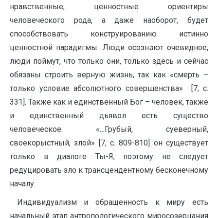
нравственные, ценностные ориентиры
человеческого рода, а даже наоборот, будет
способствовать конструированию истинно
ценностной парадигмы. Люди осозн
а
ют очевидное,
люди поймут, что только они, только здесь и сейчас
обязаны строить верную жизнь, так как «смерть –
только условие абсолютного совершенства» [7, с.
331]. Также как и единственный Бог – человек, также
и единственный дьявол есть существо
человеческое. «…Грубый, суеверный,
своекорыстный, злой» [7, с. 809-810] он существует
только в диалоге Ты-Я, поэтому не следует
редуцировать зло к трансцендентному бесконечному
началу.
Индивидуализм и обращенность к миру есть
начальный этап антропологического миросозерцания