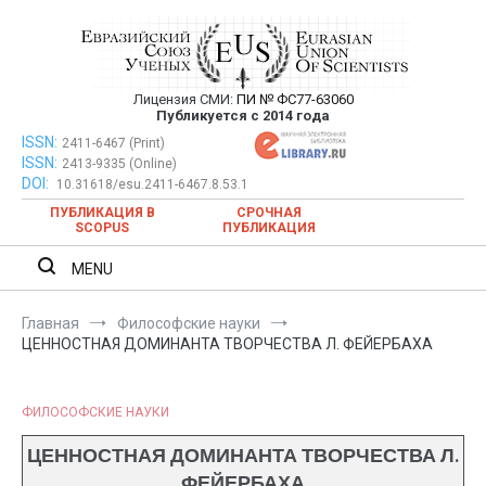
Перейти
к
содержимому
Лицензия СМИ:
ПИ № ФС77-63060
Евразийский Союз Ученых —
Публикуется с 2014 года
публикация научных статей в
ISSN:
Евразийский Союз Ученых — публикация научных статей в
2411-6467 (Print)
ISSN:
2413-9335 (Online)
ежемесячном научном журнале
ежемесячном научном журнале
DOI:
10.31618/esu.2411-6467.8.53.1
ПУБЛИКАЦИЯ В
СРОЧНАЯ
SCOPUS
ПУБЛИКАЦИЯ
MENU
Главная
Философские науки
ЦЕННОСТНАЯ ДОМИНАНТА ТВОРЧЕСТВА Л. ФЕЙЕРБАХА
ФИЛОСОФСКИЕ НАУКИ
ЦЕННОСТНАЯ ДОМИНАНТА ТВОРЧЕСТВА Л.
ФЕЙЕРБАХА