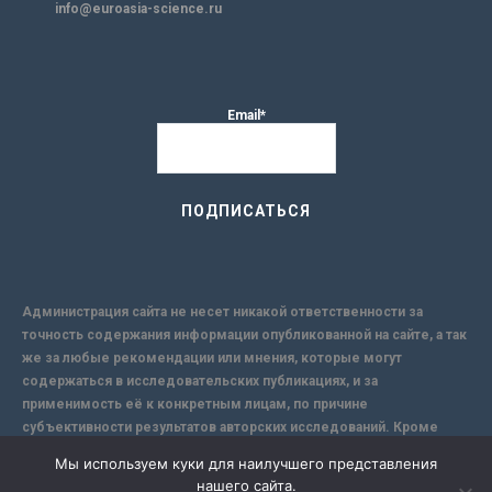
info@euroasia-science.ru
Email*
Администрация сайта не несет никакой ответственности за
точность содержания информации опубликованной на сайте, а так
же за любые рекомендации или мнения, которые могут
содержаться в исследовательских публикациях, и за
применимость её к конкретным лицам, по причине
субъективности результатов авторских исследований. Кроме
того, поскольку интернет не обеспечивает в полной мере
Мы используем куки для наилучшего представления
надежной защиты информации, Сайт не несет ответственности за
нашего сайта.