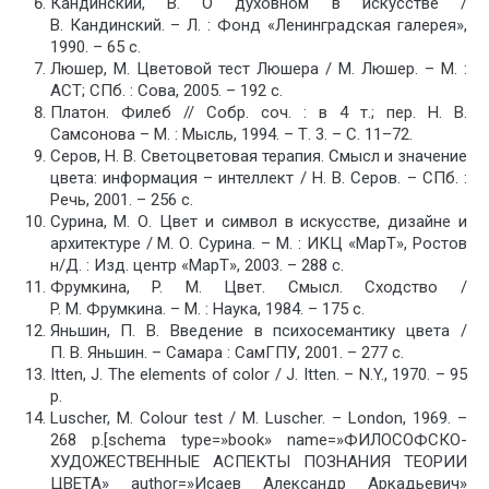
Кандинский, В. О духовном в искусстве /
В. Кандинский. – Л. : Фонд «Ленинградская галерея»,
1990. – 65 с.
Люшер, М. Цветовой тест Люшера / М. Люшер. – М. :
АСТ; СПб. : Сова, 2005. – 192 с.
Платон. Филеб // Собр. соч. : в 4 т.; пер. Н. В.
Самсонова – М. : Мысль, 1994. – Т. 3. – С. 11–72.
Серов, Н. В. Светоцветовая терапия. Смысл и значение
цвета: информация – интеллект / Н. В. Серов. – СПб. :
Речь, 2001. – 256 с.
Сурина, М. О. Цвет и символ в искусстве, дизайне и
архитектуре / М. О. Сурина. – М. : ИКЦ «МарТ», Ростов
н/Д. : Изд. центр «МарТ», 2003. – 288 с.
Фрумкина, P. M. Цвет. Смысл. Сходство /
P. M. Фрумкина. – М. : Наука, 1984. – 175 с.
Яньшин, П. В. Введение в психосемантику цвета /
П. В. Яньшин. – Самара : СамГПУ, 2001. – 277 с.
Itten, J. The elements of color / J. Itten. – N.Y., 1970. – 95
p.
Luscher, M. Colour test / М. Luscher. – London, 1969. –
268 р.[schema type=»book» name=»ФИЛОСОФСКО-
ХУДОЖЕСТВЕННЫЕ АСПЕКТЫ ПОЗНАНИЯ ТЕОРИИ
ЦВЕТА» author=»Исаев Александр Аркадьевич»