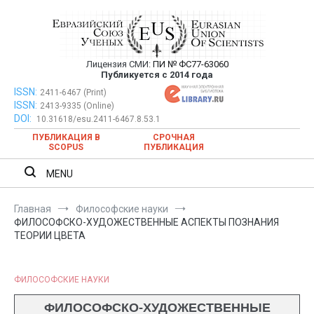
Перейти
к
содержимому
Лицензия СМИ:
ПИ № ФС77-63060
Евразийский Союз Ученых —
Публикуется с 2014 года
публикация научных статей в
ISSN:
Евразийский Союз Ученых — публикация научных статей в
2411-6467 (Print)
ISSN:
2413-9335 (Online)
ежемесячном научном журнале
ежемесячном научном журнале
DOI:
10.31618/esu.2411-6467.8.53.1
ПУБЛИКАЦИЯ В
СРОЧНАЯ
SCOPUS
ПУБЛИКАЦИЯ
MENU
Главная
Философские науки
ФИЛОСОФСКО-ХУДОЖЕСТВЕННЫЕ АСПЕКТЫ ПОЗНАНИЯ
ТЕОРИИ ЦВЕТА
ФИЛОСОФСКИЕ НАУКИ
ФИЛОСОФСКО-ХУДОЖЕСТВЕННЫЕ