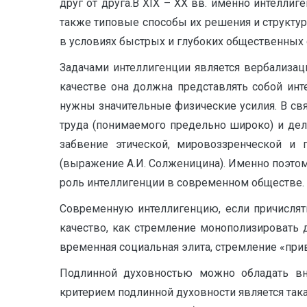
друг от друга.В XIX – XX вв. именно интелли
также типовые способы их решения и структур
в условиях быстрых и глубоких общественных 
Задачами интеллигенции является вербализаци
качестве она должна представлять собой инт
нужны значительные физические усилия. В свя
труда (понимаемого предельно широко) и дел
забвение этической, мировоззренческой и
(выражение А.И. Солженицина). Именно поэтому
роль интеллигенции в современном обществе.
Современную интеллигенцию, если причислят
качество, как стремление монополизировать 
временная социальная элита, стремление «при
Подлинной духовностью можно обладать вн
критерием подлинной духовности является така