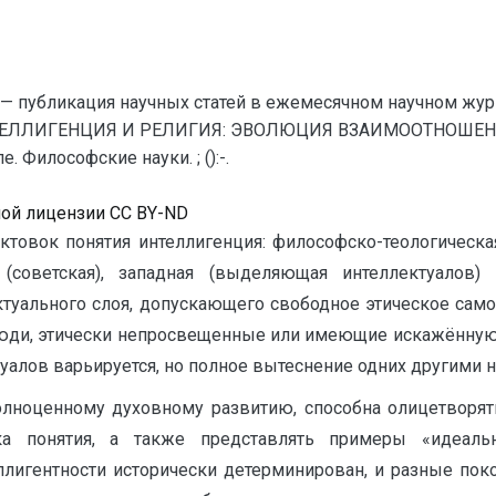
— публикация научных статей в ежемесячном научном жур
ЕЛЛИГЕНЦИЯ И РЕЛИГИЯ: ЭВОЛЮЦИЯ ВЗАИМООТНОШЕНИЙ /
 Философские науки. ; ():-.
ной лицензии CC BY-ND
товок понятия интеллигенция: философско-теологическая,
 (советская), западная (выделяющая интеллектуалов) 
ктуального слоя, допускающего свободное этическое само
люди, этически непросвещенные или имеющие искажённую
туалов варьируется, но полное вытеснение одних другими
олноценному духовному развитию, способна олицетворят
вка понятия, а также представлять примеры «идеаль
ллигентности исторически детерминирован, и разные пок