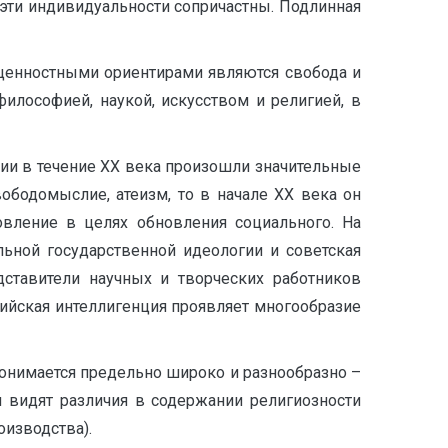
 эти индивидуальности сопричастны. Подлинная
 ценностными ориентирами являются свобода и
илософией, наукой, искусством и религией, в
ции в течение ХХ века произошли значительные
вободомыслие, атеизм, то в начале ХХ века он
вление в целях обновления социального. На
ьной государственной идеологии и советская
дставители научных и творческих работников
ийская интеллигенция проявляет многообразие
понимается предельно широко и разнообразно –
 видят различия в содержании религиозности
оизводства).