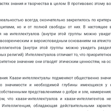
астях знания и творчества в целом. В противовес этому в
еальностью всегда, окончательно закрепилось по критери
нципами, но и от полной свободы от них. В настоящее 
я на интеллектуалов (внутри этой группы можно увид
овоззренческим и вероисповедным основаниям на атеисто
еллигентов (внутри этой группы можно увидеть разделе
х религий). Интеллектуалов отличает то, что приоритетно
ритетное значение они отводят этическим ценностям, на 
вания. Квази-интеллектуалы подменяют общественно значи
о значимости и необходимой глубины имеющихся у не
обственными представлениями о добре и зле, намерениях
ом, что квази-интеллектуалов и квази-интеллигентов 
 Интеллигенция, обладающая действительными характе