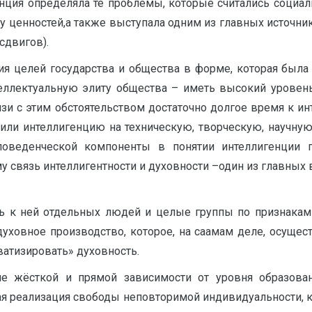
генция определяла те проблемы, которые считались социа
у ценностей,а также выступала одним из главных источн
сдвигов).
я целей государства и общества в форме, которая была 
еллектуальную элиту общества – иметь высокий уровень 
зи с этим обстоятельством достаточно долгое время к и
или интеллигенцию на техническую, творческую, научную
 поведенческой компоненты в понятии интеллигенции
 связь интеллигентности и духовности –один из главных 
ь к ней отдельных людей и целые группы по признакам о
духовное производство, которое, на саамам деле, осущес
ватизировать» духовность.
е жёсткой и прямой зависимости от уровня образован
я реализация свободы неповторимой индивидуальности, ка