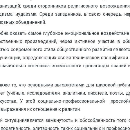
анизаций, среди сторонников религиозного возрождения 
дизма, иудаизма. Среди западников, в свою очередь, н
иозных объединений.
собна оказать самое глубокое эмоциональное воздействие
ственных произведений, через активное участие в об
стью современного этапа общественного развития являетс
уникаций, определяющих своей технической спецификой 
значительно потеснила возможности пропаганды знаний и
акже то, что основными авторитетами для широкой публ
т (учёные, исследователи, аналитики, писатели, поэты, д
кусства. У этой социально-профессиональной прослой
 выражения их отношения к религии.
й ситуацииявляется замкнутость и обособленность того
рпоративность, элитарность таких социальных и професс