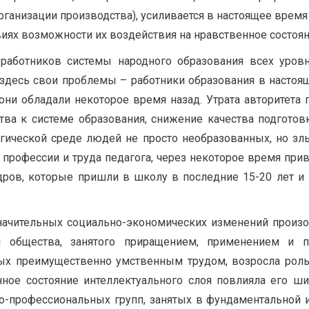
рганизации производства), усиливается в настоящее время
виях возможности их воздействия на нравственное состоя
 работников системы народного образования всех уров
 здесь свои проблемы – работники образования в настоя
они обладали некоторое время назад. Утрата авторитета
ва к системе образования, снижение качества подготов
огической среде людей не просто необразованных, но зл
 профессии и труда педагога, через некоторое время пр
адров, которые пришли в школу в последние 15-20 лет и 
 значительных социально-экономических изменений произ
оя общества, занятого приращением, применением и 
ятых преимущественно умственным трудом, возросла рол
нное состояние интеллектуального слоя повлияла его ш
о-профессиональных групп, занятых в фундаментальной и