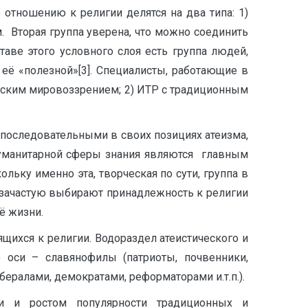
 отношению к религии делятся на два типа: 1)
 Вторая группа уверена, что можно соединить
ставе этого условного слоя есть группа людей,
её «полезной»[3]. Специалисты, работающие в
ическим мировоззрением; 2) ИТР с традиционным
последовательными в своих позициях атеизма,
гуманитарной сферы знания являются главным
льку именно эта, творческая по сути, группа в
зачастую выбирают принадлежность к религии
ё жизни.
щихся к религии. Водораздел атеистического и
 оси – славянофилы (патриоты, почвенники,
бералами, демократами, реформаторами и.т.п.).
ти и ростом популярности традиционных и