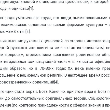
индивидуальностей и становлению целостности, к которой
у, и единство[1].
ьно люди умственного труда, это люди, чьими основными
о взаимосвязях человека со всеми формами культуры – ф
лемам бытия[2].
ения высших духовных ценностей, со стороны интеллиген
ртой русского интеллигента являлся антиклерикализм, с
м вопросам, стремлением возглавить религиозное обно
льтивировался воинствующий атеизм в качестве официал
щим образом, но в 70-80-х годах ХХ века именно пре
ащение к национальной религии. В настоящее время росс
ровоззренческих ориентаций[4].
енции стала вера в Бога. Конечно, при этом вера в Бога 
ий до самостоятельных оригинальных теорий. Социологии
еления (по критерию принадлежности к сферам знания и пр