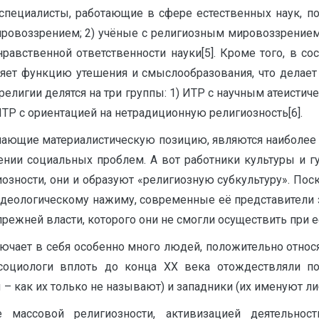
специалисты, работающие в сфере естественных наук, по
ировоззрением; 2) учёные с религиозным мировоззрением.
равственной ответственности науки[5]. Кроме того, в со
ет функцию утешения и смыслообразования, что делает 
 религии делятся на три группы: 1) ИТР с научным атеист
ТР с ориентацией на нетрадиционную религиозность[6].
имающие материалистическую позицию, являются наиболее 
ении социальных проблем. А вот работники культуры и 
озности, они и образуют «религиозную субкультуру». Поско
идеологическому нажиму, современные её представители 
ежней власти, которого они не смогли осуществить при е
чает в себя особенно много людей, положительно относя
социологи вплоть до конца ХХ века отождествляли по
– как их только не называют) и западники (их именуют ли
 массовой религиозности, активизацией деятельнос