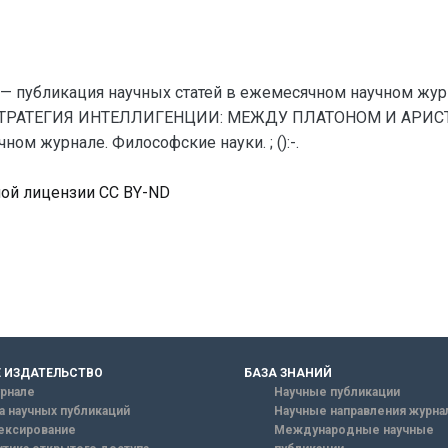
— публикация научных статей в ежемесячном научном жур
ТРАТЕГИЯ ИНТЕЛЛИГЕНЦИИ: МЕЖДУ ПЛАТОНОМ И АРИСТОТ
ом журнале. Философские науки. ; ():-.
ной лицензии CC BY-ND
 ИЗДАТЕЛЬСТВО
БАЗА ЗНАНИЙ
рнале
Научные публикации
а научных публикаций
Научные направления журна
ексирование
Международные научные