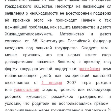
гражданского общества. Несмотря на ласкающие сл
заявления о необходимости ее всесторонней поддержк
на практике этого не происходит. Начнем с так
важнейшей проблемы, как защита материнства и детств
Жизньдаетчеловекумать. Материнство и детств
согласно ст. 38 Конституции Российской Федераци
находятся под защитой государства. Следует, тем 
менее, признать, что эта норма имеет скор
декларативное значение. Возьмем, к примеру, так
форму государственной поддержки
российских
семе
воспитывающих детей, как материнский капитал.О
оказывается с
1 января
2007 г.при рожден
или
усыновлении
второго, третьего или последующе
ребенка, имеющего российское гражданство, п
условии, что родители не воспользовались правом 
дополнительные меры государственной поддержки [1]