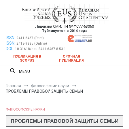
Перейти
к
содержимому
Лицензия СМИ:
ПИ № ФС77-63060
Евразийский Союз Ученых —
Публикуется с 2014 года
публикация научных статей в
ISSN:
Евразийский Союз Ученых — публикация научных статей в
2411-6467 (Print)
ISSN:
2413-9335 (Online)
ежемесячном научном журнале
ежемесячном научном журнале
DOI:
10.31618/esu.2411-6467.8.53.1
ПУБЛИКАЦИЯ В
СРОЧНАЯ
SCOPUS
ПУБЛИКАЦИЯ
MENU
Главная
Философские науки
ПРОБЛЕМЫ ПРАВОВОЙ ЗАЩИТЫ СЕМЬИ
ФИЛОСОФСКИЕ НАУКИ
ПРОБЛЕМЫ ПРАВОВОЙ ЗАЩИТЫ СЕМЬИ