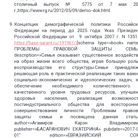
столичный выпуск № 5775 от 7 мая 20
г.;https://www.rg.ru/2012/05/09/demo-dok.html.
Концепция демографической политики Российск
Федерации на период до 2025 года: Указ Президен
Российской Федерации от 9 октября 2007 г. N 1351
https://base.garant.ru/191961/
.[schema type=»book» nam
ПРОБЛЕМЫ ПРАВОВОЙ ЗАЩИТЫ СЕМЬ
description=»Семья оказывает существенное воздейст
на образ жизни всего общества, играя большую рол
воспроизводстве его структуры.Семье принадлеж
решающая роль в практической реализации таких важ
социально-экономических и идеологических задач, 
обеспечение необходимого количественного
качественного уровня трудовых ресурсов, улучшен
здоровья населения, реализация возможност
постиндустриального общества для всесторонне
совершенствования личности. Проблемам правов
защиты семьи и посвящена данная статья
author=»Агамиров Карэн Владимирови
publisher=»БАСАРАНОВИЧ ЕКАТЕРИНА» pubdate=»2017-
01″ edition=»ЕВРАЗИЙСКИЙ СО