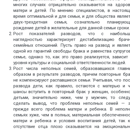
многих случаях отрицательно сказывается на здоро
матери и детей. По мнению специалистов, в настоя
время оптимальной и для семьи, и для общества являе
двух-трехдетная семья, сознательно планирующ
рождение детей в желательные для данной семьи сроки.
Рост показателей разводов, что с наибольш
наглядностью характеризует дестабилизацию брачн
семейных отношений. Пусть право на развод и являе
одной из гарантий свободы брака и равенства супруго
семье, однако то, как это право реализуется, зависит
уровня культуры и социальной ответственности людей.
Рост числа неполных семей, образовавшихся главн
образом в результате разводов, причем повторные бр
не компенсируют распавшиеся семьи. Учитывая, что по
развода дети, как правило, остаются с матерью и 
шансы вступить в повторный брак у женщин, особенн
детьми, значительно ниже, чем у мужчин, то следу
сделать вывод, что проблема неполных семей — э
прежде всего проблема матери и ребенка. В неполн
семьях хуже, чем в полных, материальная обеспеченно
матери и ребенка и условия воспитания детей, так 
отсутствие отца плохо сказывается на эмоциональн