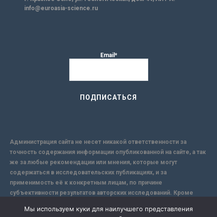
info@euroasia-science.ru
Email*
Администрация сайта не несет никакой ответственности за
точность содержания информации опубликованной на сайте, а так
же за любые рекомендации или мнения, которые могут
содержаться в исследовательских публикациях, и за
применимость её к конкретным лицам, по причине
субъективности результатов авторских исследований. Кроме
того, поскольку интернет не обеспечивает в полной мере
Мы используем куки для наилучшего представления
надежной защиты информации, Сайт не несет ответственности за