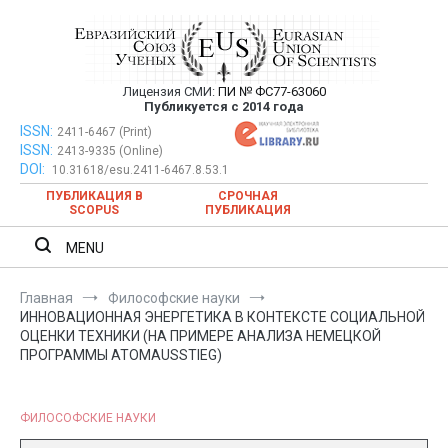
Перейти
к
содержимому
Лицензия СМИ:
ПИ № ФС77-63060
Евразийский Союз Ученых —
Публикуется с 2014 года
публикация научных статей в
ISSN:
Евразийский Союз Ученых — публикация научных статей в
2411-6467 (Print)
ISSN:
2413-9335 (Online)
ежемесячном научном журнале
ежемесячном научном журнале
DOI:
10.31618/esu.2411-6467.8.53.1
ПУБЛИКАЦИЯ В
СРОЧНАЯ
SCOPUS
ПУБЛИКАЦИЯ
MENU
Главная
Философские науки
ИННОВАЦИОННАЯ ЭНЕРГЕТИКА В КОНТЕКСТЕ СОЦИАЛЬНОЙ
ОЦЕНКИ ТЕХНИКИ (НА ПРИМЕРЕ АНАЛИЗА НЕМЕЦКОЙ
ПРОГРАММЫ ATOMAUSSTIEG)
ФИЛОСОФСКИЕ НАУКИ