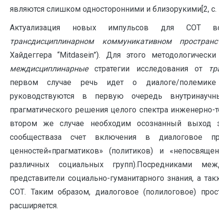
являются слишком односторонними и близорукими[2, с. 
Актуализация новых импульсов для СОТ в
трансдисциплинарном коммуникативном пространс
Хайдеггера “Mitdasein”). Для этого методологическ
междисциплинарные
стратегии исследования от
тр
первом случае речь идет о диалоге/полемике 
руководствуются в первую очередь внутринауч
прагматического решения целого спектра инженерно-т
втором же случае необходим осознанный выход з
сообществаза счет включения в диалоговое пр
ценностей«прагматиков» (политиков) и «непосвящен
различных социальных групп).Посредниками ме
представители социально-гуманитарного знания, а та
СОТ. Таким образом, диалоговое (полилоговое) про
расширяется.