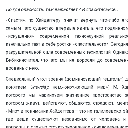
Но где опасность, там вырастает / И спасительное…
«Спасти», по Хайдеггеру, значит вернуть что-либо е
самым это существо впервые явить в его подлинном
«искушения» современной технонаучной реально
изначально таят в себе ростки «спасительного». Сегодн
разрушительной силе современных технологий. Однако
Бибихинсчитал, что это мы не доросли до современн
вровень с нею.
C
пециальный угол зрения (доминирующий гештальт) д
понятием
Umwelt
(с нем.«окружающий мир») М. Ха
которого мы маркируем жизненное пространство з
котором живут, действуют, общаются, страдают, меч
«Мир» в понимании Хайдеггера – это не галилеевско-э
где вещи существуют независимо от человека и 
природы, а сложно структурированное «очеловеченное»