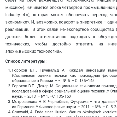
берет на себя важнейшую историческую инициатив
миссию»). Начинается эпоха четвертой промышленной
Industry 4.o), которая может обеспечить переход че
экономике». И, возможно, поворот в энергетике – один
реализации. В этой связи не-экспертное сообщество 
должны более ответственно подходить к обсужде
технических, чтобы достойно ответить на инт
эпохи«высоких технологий».
Список литературы:
Горохов В.Г., Грунвальд А. Каждая инновация име
(Социальная оценка техники как прикладная филосо
образование в России. – – № 5. – С. 135–145.
Горохов В.Г., Декер М. Социальные технологии прикл
исследований в сфере социальной оценки техники // Эп
науки. – 2013. – № 1. –С. 135-150.
Мотрошилова Н. В. Чернобыль, Фукусима – что дальше
из Германии // Философские науки. – 2011. – №6. – С. 5-2
Grunwald, A. Ende einer Illusion. Warum ökologisch korrekt