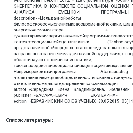
wird. München: Oekom, 2012. – 128 с.[schema type=»bo
ЭНЕРГЕТИКА В КОНТЕКСТЕ СОЦИАЛЬНОЙ ОЦЕНКИ 
АНАЛИЗА НЕМЕЦКОЙ ПРОГРАММЫ A
description=»Цельданн
философскоеосмыслениемирасовременнойтехники, циви
энергетическомсекторе, а та
гуманитарнаяэкспертизанемецкойпрограммыотказа
контекстесоциальнойоценкитехники (Technol
представляетсобойопределеннуюпоследовательностьор
направленныхнарешениезадачнаучнойподдержкид
областинаучно-технической
такженасодействиесоциальнойакцептациитакихрешений
Напримерекритикипрограммы Atomaussti
чтоактивнаянемецкаяобщественностьпоканег
ответственномдиалогедлярешениясложныхзадач «с
author=»Середкина Елена Владимировна, Железняк
publisher=»БАСАРАНОВИЧ ЕКАТЕРИНА» pub
edition=»ЕВРАЗИЙСКИЙ СОЮЗ УЧЕНЫХ_30.05.2015_05(14)»
Список литературы: