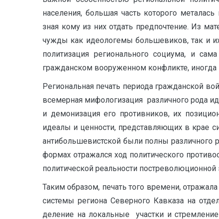
населения, большая часть которого металас
зная кому из них отдать предпочтение. Из м
чужды как идеологемы большевиков, так и их
политизация регионального социума, и сама
гражданском вооруженном конфликте, иногда п
Региональная печать периода гражданской во
всемерная мифологизация различного рода иде
и демонизация его противников, их позицио
идеалы и ценности, представляющих в крае си
антибольшевистской были полны различного р
формах отражался ход политического противос
политической реальности постреволюционной 
Таким образом, печать того времени, отражал
системы региона Северного Кавказа на отде
деление на локальные участки и стремление 