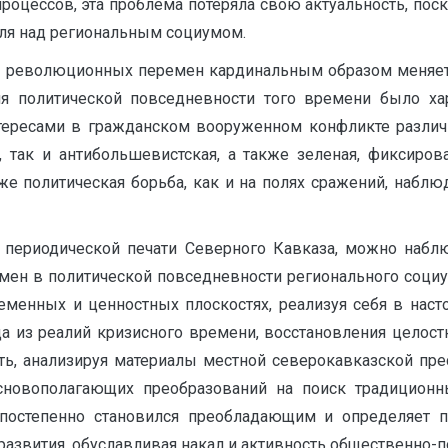
роцессов, эта проблема потеряла свою актуальность, пос
оля над региональным социумом.
 революционных перемен кардинальным образом меняется
я политической повседневности того времени было ха
ересами в гражданском вооруженном конфликте различ
я, так и антибольшевистская, а также зеленая, фиксиро
 же политическая борьба, как и на полях сражений, набл
периодической печати Северного Кавказа, можно наблю
ен в политической повседневности регионального социум
еменных и ценностных плоскостях, реализуя себя в наст
 из реалий кризисного времени, восстановления целост
ь, анализируя материалы местной северокавказской прес
сновополагающих преобразований на поиск традицион
 постепенно становился преобладающим и определяет п
развития, обуславливая накал и активность общественно-