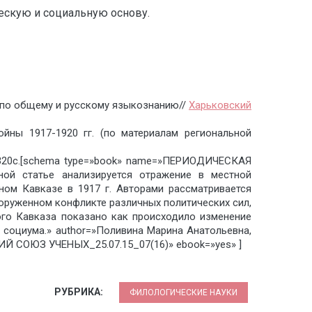
ескую и социальную основу.
 по общему и русскому язы­кознанию//
Харьковский
йны 1917-1920 гг. (по материалам региональной
 – 320с.[schema type=»book» name=»ПЕРИОДИЧЕСКАЯ
 статье анализируется отражение в местной
ном Кавказе в 1917 г. Авторами рассматривается
оруженном конфликте различных политических сил,
ого Кавказа показано как происходило изменение
 социума.» author=»Поливина Марина Анатольевна,
КИЙ СОЮЗ УЧЕНЫХ_25.07.15_07(16)» ebook=»yes» ]
РУБРИКА:
ФИЛОЛОГИЧЕСКИЕ НАУКИ