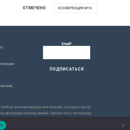
ОТМЕЧЕНО:
КОНФЕРЕНЦИЯ №16
Email*
ла
ликации
ическая,
за любые рекомендации или мнения, которые могут
ов авторских исследований. Кроме того, поскольку
емую через интернет.
Ok