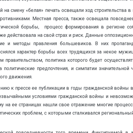
 на смену «белая» печать освещали ход строительства в
противниками. Местная пресса, также освещала повседне
тической борьбы, процесс формирования в регионе со
акже действовала на свой страх и риск. Данные оппозицио
е и методы правления большевиков. В них пропаганд
снялся характер борьбы всех трудящихся за некое мужиц
 правительством, политика которого будет осуществлять
а политические предпочтения, и симпатии значительной ч
ого движения.
ию к прессе ее публикации в годы гражданской войны в р
езвычайными условиями гражданской войны и невозможн
ому на ее страницах нашли свое отражение многие процес
итических проблем, с которыми сталкивался региональны
еской повседневности того времени, фиксируемой в м