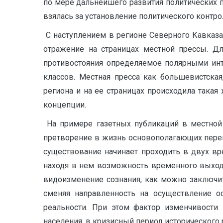
по мере дальнейшего развития политических п
взялась за установление политического контр
С наступлением в регионе Северного Кавказа
отражение на страницах местной прессы. Дл
противостояния определяемое полярными инт
классов. Местная пресса как большевистска
региона и на ее страницах происходила такая
концепции.
На примере газетных публикаций в местной 
претворение в жизнь основополагающих перем
существование начинает проходить в двух вр
находя в нем возможность временного выхода
видоизменение сознания, как можно заключит
сменяя направленность на осуществление о
реальности. При этом фактор изменчивости
населения, в кризисный период исторического 