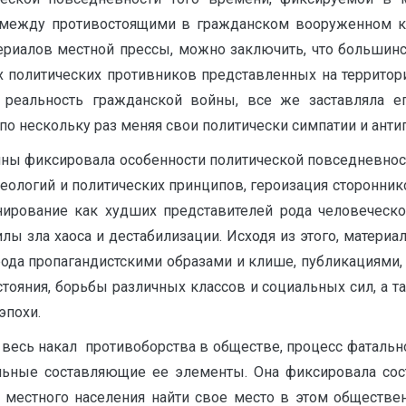
ь между противостоящими в гражданском вооруженном к
атериалов местной прессы, можно заключить, что большин
 политических противников представленных на территор
 реальность гражданской войны, все же заставляла е
о нескольку раз меняя свои политически симпатии и антип
йны фиксировала особенности политической повседневност
ологий и политических принципов, героизация стороннико
нирование как худших представителей рода человеческ
лы зла хаоса и дестабилизации. Исходя из этого, материа
ода пропагандистскими образами и клише, публикациями, 
тояния, борьбы различных классов и социальных сил, а 
эпохи.
а весь накал противоборства в обществе, процесс фатальн
льные составляющие ее элементы. Она фиксировала сос
местного населения найти свое место в этом обществен