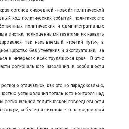
 крае органов очередной «новой» политической
вный ход политических событий, политических
бственных политических и административных
нные листки, полноценными газетами их назвать
ировался, так называемый «третий путь», в
кое царство без угнетения и эксплуатации, за
ся в интересах всех трудящихся края. В этих
асти регионального населения, в особенности
егионе отличались, как это не парадоксально,
остью установления тотального контроля над
сы региональной политической повседневности
й социум, события и явления его повседневной
естной печати, была крайняя дезориентация