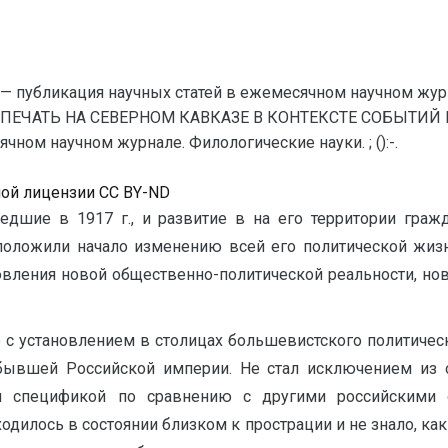
— публикация научных статей в ежемесячном научном жур
ПЕЧАТЬ НА СЕВЕРНОМ КАВКАЗЕ В КОНТЕКСТЕ СОБЫТИЙ 
ном научном журнале. Филологические науки. ; ():-.
ной лицензии CC BY-ND
дшие в 1917 г., и развитие в на его территории гра
 положили начало изменению всей его политической жиз
овления новой общественно-политической реальности, но
 с установлением в столицах большевистского политиче
бывшей Российской империи. Не стал исключением из 
й спецификой по сравнению с другими российскими 
дилось в состоянии близком к прострации и не знало, как