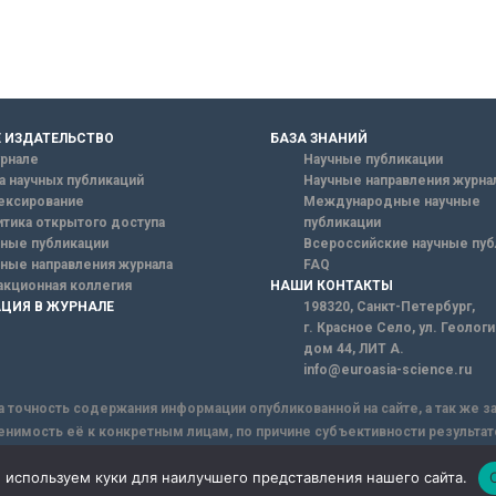
 ИЗДАТЕЛЬСТВО
БАЗА ЗНАНИЙ
рнале
Научные публикации
а научных публикаций
Научные направления журна
ексирование
Международные научные
тика открытого доступа
публикации
ные публикации
Всероссийские научные пуб
ные направления журнала
FAQ
кционная коллегия
НАШИ КОНТАКТЫ
ЦИЯ В ЖУРНАЛЕ
198320, Санкт-Петербург,
г. Красное Село, ул. Геолог
дом 44, ЛИТ А.
info@euroasia-science.ru
а точность содержания информации опубликованной на сайте, а так же 
енимость её к конкретным лицам, по причине субъективности результат
ы информации, Сайт не несет ответственности за информацию, присыла
 используем куки для наилучшего представления нашего сайта.