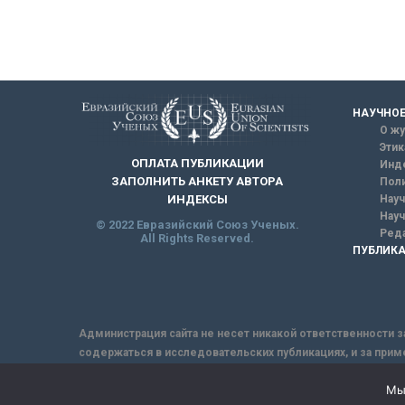
НАУЧНОЕ
О жу
Этик
ОПЛАТА ПУБЛИКАЦИИ
Инд
ЗАПОЛНИТЬ АНКЕТУ АВТОРА
Поли
Науч
ИНДЕКСЫ
Науч
© 2022 Евразийский Союз Ученых.
Реда
All Rights Reserved.
ПУБЛИКА
Администрация сайта не несет никакой ответственности з
содержаться в исследовательских публикациях, и за прим
интернет не обеспечивает в полной мере надежной защит
Мы