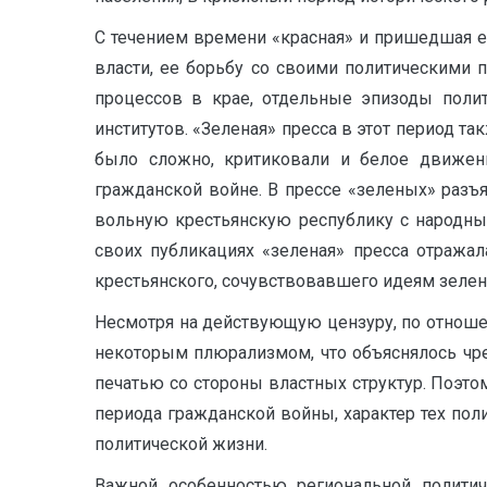
С течением времени «красная» и пришедшая ей
власти, ее борьбу со своими политическими 
процессов в крае, отдельные эпизоды поли
институтов. «Зеленая» пресса в этот период т
было сложно, критиковали и белое движени
гражданской войне. В прессе «зеленых» разъя
вольную крестьянскую республику с народным
своих публикациях «зеленая» пресса отражал
крестьянского, сочувствовавшего идеям зелен
Несмотря на действующую цензуру, по отношен
некоторым плюрализмом, что объяснялось чр
печатью со стороны властных структур. Поэт
периода гражданской войны, характер тех пол
политической жизни.
Важной особенностью региональной политич