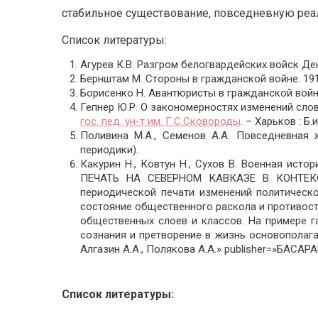
стабильное существование, повседневную реа
Список литературы:
Агурев К.В. Разгром белогвардейских войск Деник
Бернштам М. Стороны в гражданской войне. 1917-
Борисенко Н. Авантюристы в гражданской войне 
Гепнер Ю.Р. О закономерностях изменений слов
гос. пед. ун-т им. Г.С.Сковороды
. – Харьков : Б.и
Поливина М.А., Семенов А.А. Повседневная 
периодики).
Какурин Н., Ковтун Н., Сухов В. Военная ист
ПЕЧАТЬ НА СЕВЕРНОМ КАВКАЗЕ В КОНТЕКСТ
периодической печати изменений политическ
состояние общественного раскола и противос
общественных слоев и классов. На примере г
сознания и претворение в жизнь основополаг
Алгазин А.А., Полякова А.А.» publisher=»БАС
Список литературы: