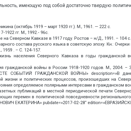
льность, имеющую под собой достаточно твердую политич
ина (октябрь 1919 – март 1920 гг.). М., 1961. — 222 с.
1922 гг. М., 1992.- 96с.
на Северном Кавказе в 1917 году. Ростов – н/Д., 1991. – 104 с.
арного состава русского языка в советскую эпоху. Кн.: Очерки
., 1959 . – С. 124-157.
жизнь населения Северного Кавказа в годы гражданской во
ория гражданской войны в России 1918-1920 годов. М., 2004.
Е СОБЫТИЙ ГРАЖДАНСКОЙ ВОЙНЫ» description=»В данной
ой жизни и политических процессов, произошедших на Север
тояния определяемое полярными интересами в гражданском во
азетных публикаций в местной периодической печати Северн
ающих перемен в политической повседневности регионального
АРАНОВИЧ ЕКАТЕРИНА» pubdate=»2017-02-28″ edition=»ЕВРАЗИЙС