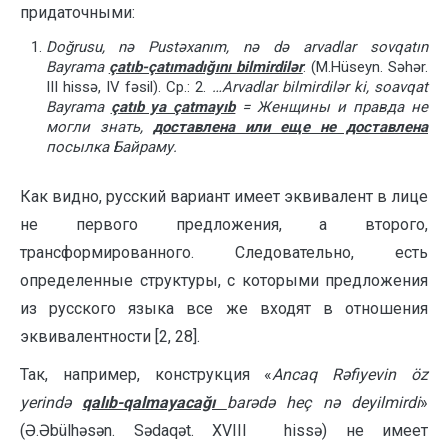
придаточными:
Doğrusu, nə Pustəxanım, nə də arvadlar sovqatın
Bayrama
çatıb-çatımadığını bilmirdilər
. (M.Hüseyn. Səhər.
III hissə, IV fəsil). Ср.: 2.
…
Arvadlar bilmirdilər ki, soavqat
Bayrama
çatıb ya çatmayıb
=
Женщины и правда не
могли знать,
доставлена или еще не доставлена
посылка Байраму.
Как видно, русский вариант имеет эквивалент в лице
не первого предложения, а второго,
трансформированного. Следовательно, есть
определенные структуры, с которыми предложения
из русского языка все же входят в отношения
эквивалентности [2, 28].
Так, например, конструкция «
Ancaq Rəfiyevin öz
yerində
qalıb-qalmayacağı
barədə heç nə deyilmirdi
»
(Ə.Əbülhəsən. Sədaqət. XVIII hissə) не имеет