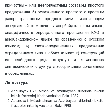
причастным или деепричастным соста­вом простого
предложения, б) осложненного простого с простым
распростра­ненным предложением, включающим
ассертивный комплекс в азербайд­жан­ском языке,
специфичность определенного проявления КУО в
азербайд­жан­ском языке по сравнению с русским
языком; в) сложноподчиненных пред­ло­жений
определенного типа в обоих языках; г) конструкций
из свободного ряда структур и «связанных»
синтаксических структур с ассертивным сочетанием
в обоих языках.
Литература:
Abdullayev S.Ə. Alman və Azərbaycan dillərində inkarın
leksik-frazeoloji ifadə vasitələri. Bakı, 1987.
Aslanova İ. Müasir alman və Azərbaycan dillərində leksik-
frazeoloji inkarlıq vasitələri. Bakı, 1998.