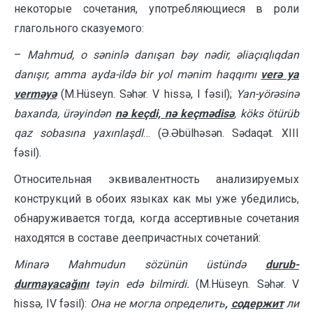
некоторые сочетания, употребляющиеся в роли
глагольного сказуемого:
–
Mahmud, o səninlə danışan bəy nədir, əliaçıqlıqdan
danışır, amma ayda-ildə bir yol mənim haqqımı
verə ya
verməyə
(M.Hüseyn. Səhər. V hissə, I fəsil);
Yan-yörəsinə
baxanda, ürəyindən
nə keçdi, nə keçmədisə
, köks ötürüb
qaz sobasına yaxınlaşdl
… (Ə.Əbülhəsən. Sədaqət. XIII
fəsil).
Относительная эквивалентность анализируемых
конструкций в обоих языках как мы уже убедились,
обнаруживается тогда, когда ассертивные сочетания
находятся в составе деепричастных сочетаний:
Minarə Mahmudun sözünün üstündə
durub-
durmayacağını
təyin edə bilmirdi.
(M.Hüseyn. Səhər. V
hissə, IV fəsil):
Она не могла определить
,
содержит
ли