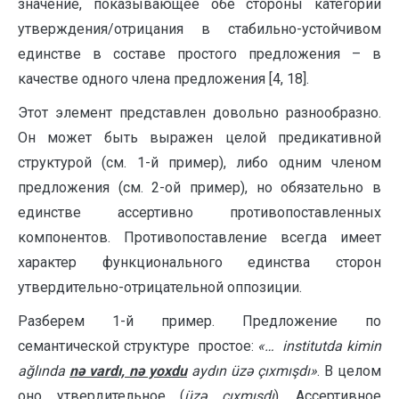
значение, показывающее обе стороны категории
утверждения/отрицания в стабильно-устойчивом
единстве в составе простого предложения – в
качестве одного члена предложения [4, 18].
Этот элемент представлен довольно разнообразно.
Он может быть выражен целой предикативной
структурой (см. 1-й пример), либо одним членом
пред­ло­жения (см. 2-ой пример), но обязательно в
единстве ассертивно противопос­тавленных
компонентов. Противопоставление всегда имеет
характер функционального единства сторон
утвердительно-отрицательной оппозиции.
Разберем 1-й пример. Предложение по
семантической структуре простое:
«…
institutda kimin
ağlında
nə vardı, nə yoxdu
aydın üzə çıxmışdı
»
. В целом
оно утвердительное (
üzə çıxmışdı
). Ассертивное