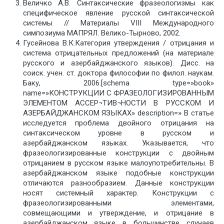
Величко А.В. Синтаксические фразеологизмы как
специфическое явление русской синтаксической
системы // Материалы VIII Международного
симпозиума МАПРЯЛ. Велико-Тырново, 2002.
Гусейнова В.К.Категория утверждения / отрицания и
система отрицательных предложений (на материале
русского и азербайджанского языков). Дисс. на
соиск. учен. ст. доктора философии по филол. наукам.
Баку, 2006.[schema type=»book»
name=»КОНСТРУКЦИИ С ФРАЗЕОЛОГИЗИРОВАННЫМ
ЭЛЕМЕНТОМ АССЕР¬ТИВ¬НОСТИ В РУССКОМ И
АЗЕРБАЙДЖАНСКОМ ЯЗЫКАХ» description=» В статье
исследуется проблема двойного отрицания на
синтаксическом уровне в русском и
азербайджанском языках. Указывается, что
фразеологизированные конструкции с двойным
отрицанием в русском языке малоупотребительны. В
азербайджанском языке подобные конструкции
отличаются разнообразием. Данные конструкции
носят системный характер. Конструкции с
фразеологизированными элементами,
совмещающими и утверждение, и отрицание в
азербайджанском языке в большинстве случаев