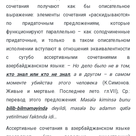
сочетания получают как бы описательное
выражение: элементы сочетания «раскидываются»
по прида­точ­ным предложениям, которые
функционируют параллельно – как соподчиненные
при­даточные, и только в таком описательном
исполнении вступают в отношения эквивалентности
с сугубо ассертивными сочетаниями в
азербайджанском языке: –
Но дело было не в том,
кто знал или кто не знал
, а в другом – в самом
моменте убийства этого человека
(К.Симонов.
Живые и мертвые. Последнее лето. гл.VII); Ср.:
перевод этого предложения:
Məsələ kiminsə bunu
bilib-bilməməyində
deyildi, məsələ bu adamın qətlə
yetirilməsi faktında idi…
Ассертивные сочетания в азербайджанском языке