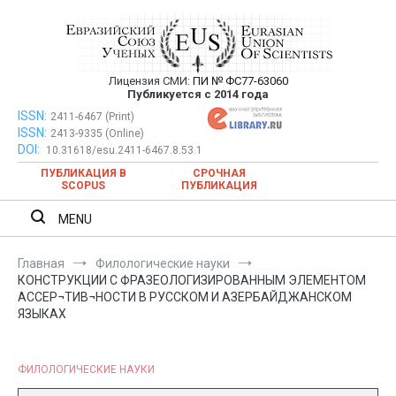
Перейти
к
содержимому
Лицензия СМИ:
ПИ № ФС77-63060
Евразийский Союз Ученых —
Публикуется с 2014 года
публикация научных статей в
ISSN:
Евразийский Союз Ученых — публикация научных статей в
2411-6467 (Print)
ISSN:
2413-9335 (Online)
ежемесячном научном журнале
ежемесячном научном журнале
DOI:
10.31618/esu.2411-6467.8.53.1
ПУБЛИКАЦИЯ В
СРОЧНАЯ
SCOPUS
ПУБЛИКАЦИЯ
MENU
Главная
Филологические науки
КОНСТРУКЦИИ С ФРАЗЕОЛОГИЗИРОВАННЫМ ЭЛЕМЕНТОМ
АССЕР¬ТИВ¬НОСТИ В РУССКОМ И АЗЕРБАЙДЖАНСКОМ
ЯЗЫКАХ
ФИЛОЛОГИЧЕСКИЕ НАУКИ