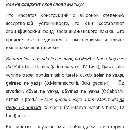
или
не сдержит
свое слово Махмуд.
Что касается конструкций с высокой степенью
ассертивной устойчивости, то они составляют
специфический фонд азербайджанского языка. Это
прежде всего единицы с глагольными, а также
именными сочетаниями:
Bəhram kişi ürəyində keçən
nədi, nə deyil
– bunu heç özü
də
(K.Abdulla. Unutmağa kimsə yox… IV fəsil); Qərəz, otur
yerində, xəbər göndərmişik o tərəfə, cavab
gələr nə yaxşı,
gəlməz nə yaxşı
(Ə.Məmmədxanlı. Bakı gəcələri); – Öz
arvadıdır, döyər
nə yaxşı, döyməz nə yaxşı
(C.Cabbarlı.
Almaz, II pərdə);
– Mən qaçdım eşiyə, anam Mahmuda
nə
dedil, nə demədi
, bilmədim
(M.Hüseyn. Səhər. V hissə, IV
fəsil) и т.п.
Во многих случаях мы наблюдаем некоторую