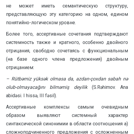
не может иметь семантическую структуру,
представляющую эту категорию на одном, едином
понятийно-логическом уровне.
Более того, ассертивные сочетания подтверждают
системность также и крат­ного, особенно двойного
отрицания, свободно сочетаясь с функцио­наль­ным
(на базе одного члена предложения) двойным
отрицанием:
–
Rütbəmiz yüksək olmasa da, azdan-çoxdan sabah nə
olub-olmayacağını bilməmiş deyilik
(S.Rəhimov. Ana
abidəsi. I hissə, III fəsil).
Ассертивные комплексы самым очевидным
образом выявляют системный характер
синтаксической синонимии в области соотношения а)
сложнопод­чи­нен­­ного предложения с осложненным