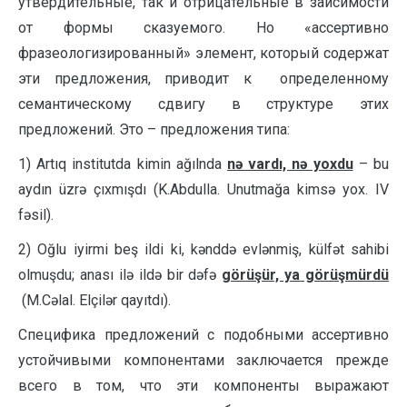
утвердительные, так и отрицательные в заисимости
от формы сказуемого. Но «ассертивно
фразеологизированный» элемент, который содержат
эти предложения, приводит к определенному
семантическому сдвигу в структуре этих
предложений. Это – предложения типа:
1) Artıq institutda kimin ağılnda
nə vardı, nə yoxdu
– bu
aydın üzrə çıxmışdı (K.Abdulla. Unutmağa kimsə yox. IV
fəsil).
2) Oğlu iyirmi beş ildi ki, kənddə evlənmiş, külfət sahibi
olmuşdu; anası ilə ildə bir dəfə
görüşür, ya görüşmürdü
(M.Cəlal. Elçilər qayıtdı).
Специфика предложений с подобными ассертивно
устойчивыми компонентами заключается прежде
всего в том, что эти компоненты выражают