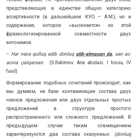
представляющих в единстве общую категорию
ассертивности (в дальнейшем: КУО – А.М.), но и
содержания, которое «высекается» из этой
фразеологизированной совместности двух
антонимов:
–
Hər necə qulluq edib donluq
alıb-almasan da
, sən ac-
acına çalışarsan
. (S.Rəhimov. Ana abidəsi. I hissə, IV
fəsil).
Формирование подобных сочетаний происходит, как
мы думаем, на базе контаминации состава двух
членов предложения или двух отдель­ных простых
предложений в структуре простого
распространенного или слож­ного предложений. В
предыдущем случае таким совмещением
характеризуются два состава сказуемых:
(
donluq