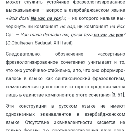
может служить устойчиво фразеологизированное
высказывание – вопрос в азер­байджанском языке
«
Əziz dost!
N
ə var, nə yox
?
»
; – из которого нельзя вы­
чер­кнуть ни компонент
ня вар
, ни компонент
ня йох
.
Ср.: –
Sən mənə demədin axı, görək tezə
nə var, nə yox
?
(Ə.Əbülhəsən. Sədaqət. XIII fəsil).
Следовательно, обозначение «ассертивно
фразеологизированное со­че­та­ние» учитывает и то,
что оно устойчиво-стабильно, и то, что оно сфор­ми­ро­
валось в языке как синтаксический фразеологизм,
семантическая целостность которого представляется
лишь в един­стве компонентов этого сочетания [3, 51].
Эти конструкции в русском языке не имеют
однозначных эквивалентов в азербайджанском
языке. Отсутствие эквивалентности касается не
только формы, т.е. противопоставления двух слов,