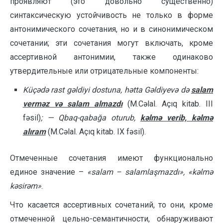
проявляют (это довольно существенно)
синтаксическую устойчивость не только в форме
антоними­ческого сочетания, но и в синонимическом
сочетании; эти сочетания могут включать, кроме
ассертивной антонимии, также одинаково
утвердительные или отрицательные компоненты:
Küçədə rast gəldiyi dostuna, hətta Gəldiyevə də
salam
verməz və salam almazdı
(M.Cəlal. Açıq kitab. III
fəsil)
; —
Qbaq-qabağa oturub,
kəlmə verib, kəlmə
alıram
(M.Cəlal. Açıq kitab. IX fəsil).
Отмеченные сочетания имеют функционально
единое значение –
«
salam – salamlaşmazdı
», «
kəlmə
kəsirəm
»
.
Что касается ассертивных сочетаний, то они, кроме
отмеченной цельно-семан­тичности, обнаруживают