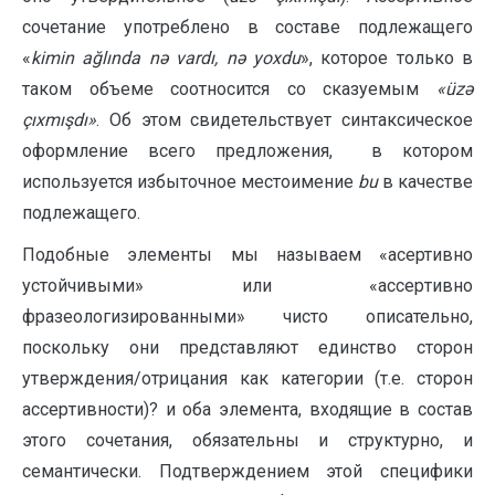
сочетание употреблено в составе подлежащего
«
kimin ağlında nə vardı, nə yoxdu
», которое только в
таком объеме соотносится со сказуемым
«
üzə
çıxmışdı
»
. Об этом свидетельствует синтак­сическое
оформление всего предложения, в котором
используется избыточное местоимение
bu
в качестве
подлежащего.
Подобные элементы мы называем «асертивно
устойчивыми» или «ассер­тив­но
фразеологизированными» чисто описательно,
поскольку они представ­ля­ют единство сторон
утверждения/отрицания как категории (т.е. сторон
ассер­тив­ности)? и оба элемента, входящие в состав
этого сочетания, обязательны и структурно, и
семантически. Подтверждением этой специфики