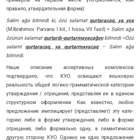
правило, утвердительная форма):
Səlim ağa bilmirdi ki, özü salamat
qurtaracaq, ya yox
(M.İbrahimov. Pərvanə. I kit., I hissə, VII fəsil) =
Səlim ağa
özünün salamat
qurtarıb-qurtarmayacağını
bilmirdi
=
Özü
salamt
qurtaracaq, ya qurtarmayacaq
–
Səlim ağa
bilmirdi.
Наше описание ассертивных комплексов
подтвердило, что КУО освещают языковую
реальность общей логико-грамматической кате­гории
утверждения / отрицания, представляя ее в едином
структурном оформлении. Как известно, любое
предложение имплицирует (представляет) эту кате­
горию либо в форме утверждения, либо в форме
отрицания, либо фор­мально одну, а семантически
другую сторону КУО. Однако ни одно предло­жение