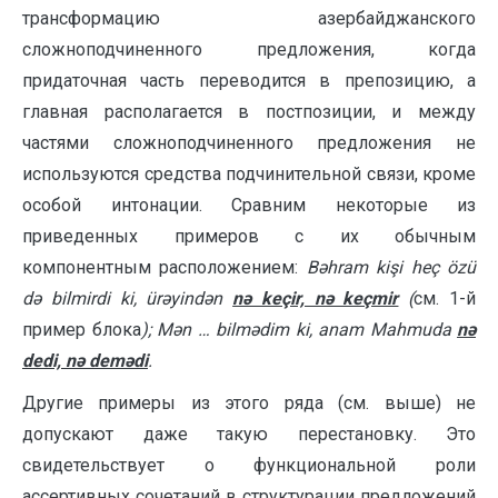
трансформацию азербайд­жанского
сложноподчиненного предложения, когда
придаточная часть перево­дится в препозицию, а
главная располагается в постпозиции, и между
частями сложноподчиненного предложения не
используются средства подчинительной связи, кроме
особой интонации. Сравним некоторые из
приведенных примеров с их обычным
компонентным расположением:
Bəhram kişi heç özü
də bilmirdi ki, ürəyindən
nə keçir, nə keçmir
(
см. 1-й
пример блока
); M
ən … bilmədim ki, anam Mahmuda
nə
dedi, nə demədi
.
Другие примеры из этого ряда (см. выше) не
допускают даже такую перестановку. Это
свидетельствует о функциональной роли
ассертивных сочетаний в структурации предложений