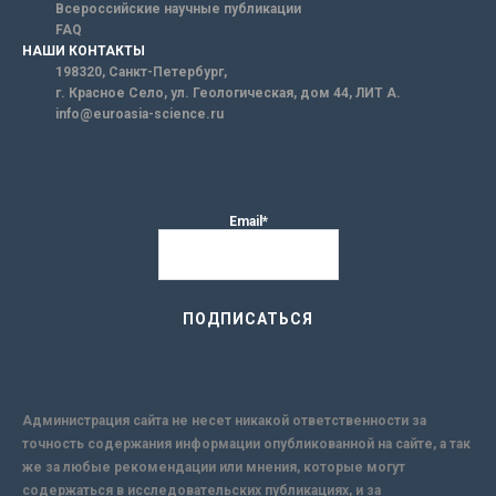
Всероссийские научные публикации
FAQ
НАШИ КОНТАКТЫ
198320, Санкт-Петербург,
г. Красное Село, ул. Геологическая, дом 44, ЛИТ А.
info@euroasia-science.ru
Email*
Администрация сайта не несет никакой ответственности за
точность содержания информации опубликованной на сайте, а так
же за любые рекомендации или мнения, которые могут
содержаться в исследовательских публикациях, и за