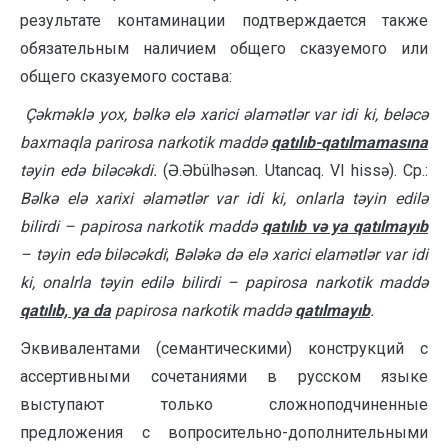
результате конта­ми­нации подтверждается также
обязательным наличием общего сказуемого или
общего сказуемого состава:
Çəkməklə yox, bəlkə elə xarici əlamətlər var idi ki, beləcə
baxmaqla
parirosa narkotik maddə
qatılıb-qatılmamasına
təyin edə biləcəkdi.
(Ə.Əbülhəsən. Utancaq. VI hissə). Ср.:
Bəlkə elə xarixi əlamətlər var idi ki, onlarla təyin edilə
bilirdi – papirosa narkotik maddə
qatılıb və ya qatılmayıb
– təyin edə biləcəkdi
;
Bələkə də elə xarici elamətlər var idi
ki, onalrla təyin edilə bilirdi – papirosa narkotik maddə
qatılıb, ya da
papirosa narkotik maddə
qatılmayıb
.
Эквивалентами (семантическими) конструкций с
ассертивными сочета­ния­ми в русском языке
выступают только сложноподчиненные
предложения с вопросительно-дополнительными