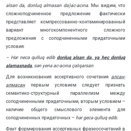
alsan da, donluq almasan da
)
ac-acına.
Мы видим, что
сложноподчиненное предложение фактически
представляет компрессованно-контаминированный
вариант многокомпонентного сложного
предложения с соподчиненными придаточными
условия:
–
Hər necə qulluq edib
donluq alsan da, ya heç donluq
alamasnada
, sən yenə ac-acına çalışarsan
.
Для возникновения ассертивного сочетания
алсан-
алмасан
первым усло­вием следует признать
семантико-структурный параллелизм между
соподчи­ненными придаточными, вторым условием –
наличие общего смыслового эле­мента для
соподчиненных придаточных –
hər gecə qulluq edib
.
Факт формирования ассертивных фразеосочетаний в