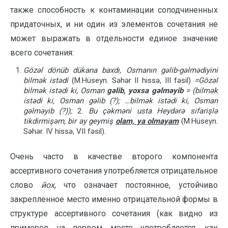
также способность к контаминации соподчиненных
прида­точных, и ни один из элементов сочетания не
может выражать в отдельности единое значение
всего сочетания:
Göz
ə
l dönüb dükana baxdı, Osmanın g
ə
lib-g
ə
lm
ə
diyini
bilm
ə
k ist
ə
di
(M.Hüseyn. Səhər II hissə, III fəsil)
=
Göz
ə
l
bilm
ə
k istədi ki, Osman
gəlib, yoxsa gəlməyib
= (
bilmək
istədi ki, Osman gəlib
(?); …
bilmək istədi ki, Osman
gəlməyib
(?));
2.
Bu çəkməni usta Heydərə sifarişlə
tikdirmişəm, bir ay geymiş
olam, ya olmayam
(M.Hüseyn.
Səhər. IV hissə, VII fəsil).
Очень часто в качестве второго компонента
ассертивного сочетания упот­ребляется отрицательное
слово
йох
, что означает постоянное, устойчиво
закреп­ленное место именно отрицательной формы в
структуре ассертивного соче­та­ния (как видно из
примеров на первом месте употребляется, как