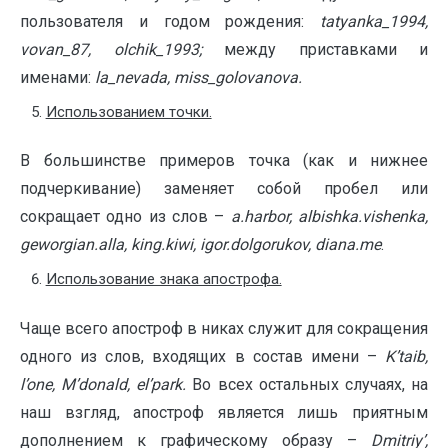
пользователя и годом рождения:
tat
yanka
_1994,
vovan
_87,
olchik
_1993;
между приставками и
именами:
la
_
nevada
,
miss
_
golovanova
.
Использованием точки.
В большинстве примеров точка (как и нижнее
подчеркивание) заменяет собой пробел или
сокращает одно из слов –
a
.
harbor
,
albishka
.
vishenka
,
geworgian
.
alla
,
king
.
kiwi
,
igor
.
dolgorukov
,
diana
.
me
.
Использование знака апострофа.
Чаще всего апостроф в никах служит для сокращения
одного из слов, входящих в состав имени –
K
’
taib
,
l
’
one
,
M
’
donald
,
el
’
park
.
Во всех остальных случаях, на
наш взгляд, апостроф является лишь приятным
дополнением к графическому образу –
Dmitri
y
’,