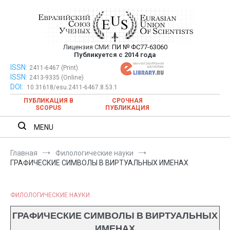
Перейти
к
содержимому
Лицензия СМИ:
ПИ № ФС77-63060
Евразийский Союз Ученых —
Публикуется с 2014 года
публикация научных статей в
ISSN:
Евразийский Союз Ученых — публикация научных статей в
2411-6467 (Print)
ISSN:
2413-9335 (Online)
ежемесячном научном журнале
ежемесячном научном журнале
DOI:
10.31618/esu.2411-6467.8.53.1
ПУБЛИКАЦИЯ В
СРОЧНАЯ
SCOPUS
ПУБЛИКАЦИЯ
MENU
Главная
Филологические науки
ГРАФИЧЕСКИЕ СИМВОЛЫ В ВИРТУАЛЬНЫХ ИМЕНАХ
ФИЛОЛОГИЧЕСКИЕ НАУКИ
ГРАФИЧЕСКИЕ СИМВОЛЫ В ВИРТУАЛЬНЫХ
ИМЕНАХ