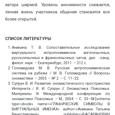
автора ширмой. Уровень анонимности снижается,
личная жизнь участников общения становится все
более открытой.
СПИСОК ЛИТЕРАТУРЫ
Аникина Т. В. Сопоставительное исследование
виртуального антропонимикона англоязычных,
русскоязычных и франкоязычных чатов: дис. …канд.
филол. наук: – Екатеринбург, 2011. – 212 с.
Голомидова М. В. Русская антропонимическая
система на рубеже / М. В. Голомидова // Вопросы
ономастики. – 2005. – № 2. – С. 11–22.
Супрун В. И. Развитие ономастического пространства
Интернета / В. И. Супрун // Ономастика Поволжья.
Материалы IX Международной конференции по
ономастике Поволжья. – М., 2004. – С. 53–58.[schema
type=»book» name=»ГРАФИЧЕСКИЕ СИМВОЛЫ В
ВИРТУАЛЬНЫХ ИМЕНАХ» author=»Аникина Татьяна
Вячеславовна» publisher=»БАСАРАНОВИЧ