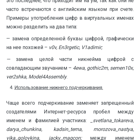
это последнее, что приходит им на ум, так как они не
часто встречаются с английским языком при счете.
Примеры употребления цифр в виртуальных именах
можно разделить на два типа:
— замена определенной буквы цифрой, графически
на нее похожей –
v
0
v
,
En
3
rgetic
,
V
1
adimir
;
—
замена целой части никнейма цифрой с
совпадающим звучанием –
4
ewa
,
gothic
2
m
,
semen
10
x
,
ver
2
shka
,
Model
4
Assembly
.
Использование нижнего подчеркивания.
Чаще всего подчеркивание заменяет запрещенный
создателями Интернет-ресурса пробел между
именем и фамилией участника: _
svetlana
_
tokareva
,
darya
_
chunkina
,
kadsin
_
tema
,
morozova
_
nastya
,
vika
_
golovkina
,
jack
y
_
magcon
;
между именем