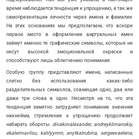
время наблюдается тенденция к упрощению, а так же
самопрезентации личности через имена и фамилии.
На этих основаниях мы предполагаем, что вскоре
первое место в оформлении виртуальных имен
займут именно те графические символы, которые не
несут высокой эмоциональной окраски и
способствуют лишь облегчению понимания.
Особую группу представляют имена, написанные
слитно без использования каких-либо
разделительных символов, совмещая одно, два или
даже три слова в одно. Несмотря на то, что эта
тенденция заметно затрудняет понимание значения
никнейма, стремление к упрощению продолжает
набирать обороты.
divakovalexander
,
andre
yklimanskiy
,
ekaterinavilsu
,
katilyynnn
,
an
ytkatrubina
,
sergeevaelena
,