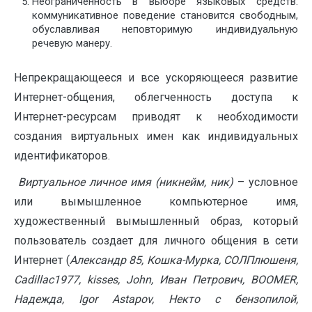
Неограниченность в выборе языковых средств:
коммуникативное поведение становится свободным,
обуславливая неповторимую индивидуальную
речевую манеру.
Непрекращающееся и все ускоряющееся развитие
Интернет-общения, облегченность доступа к
Интернет-ресурсам приводят к необходимости
создания виртуальных имен как индивидуальных
идентификаторов.
Виртуальное личное имя
(н
икнейм, ник)
– условное
или вымышленное компьютерное имя,
художественный вымышленный образ, который
пользователь создает для личного общения в сети
Интернет (
Александр 85, Кошка-Мурка, СОЛПлюшеня,
C
adillac
1977,
kisses
,
John
, Иван Петрович,
BOOMER
,
Надежда,
Igor
Astapov
, Некто с бензопилой,