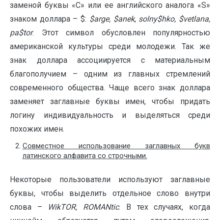
заменой буквы «С» или ее английского аналога «S»
знаком доллара – $:
$
arge
, $
anek
,
solny
$
hko
, $
vetlana
,
pa
$
tor
. Этот символ обусловлен популярностью
американской культуры среди молодежи. Так же
знак доллара ассоциируется с материальным
благополучием – одним из главных стремлений
современного общества. Чаще всего знак доллара
заменяет заглавные буквы имен, чтобы придать
логину индивидуальность и выделяться среди
похожих имен.
Совместное использование заглавных букв
латинского алфавита со строчными.
Некоторые пользователи используют заглавные
буквы, чтобы выделить отдельное слово внутри
слова –
WikTOR
,
ROMANtic
. В тех случаях, когда