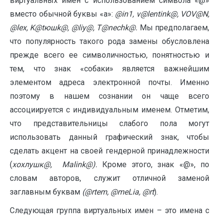
виртуальных имен с использованием символа «@»
вместо обычной буквы «a»:
@
in
1,
v
@
lentink
@,
VOV
@
N
,
@
lex
,
K
@
t
юш
k
@, @
liy
@,
T
@nechk@.
Мы предполагаем,
что популярность такого рода замены обусловлена
прежде всего ее символичностью, понятностью и
тем, что знак «собаки» является важнейшим
элементом адреса электронной почты. Именно
поэтому в нашем сознании он чаще всего
ассоциируется с индивидуальным именем. Отметим,
что представительницы слабого пола могут
использовать данный графический знак, чтобы
сделать акцент на своей гендерной принадлежности
(
хохлушк@,
Malink
@).
Кроме этого, знак «@», по
словам авторов, служит отличной заменой
заглавным буквам
(@
rtem
, @
meLia
, @
rt
).
Следующая группа виртуальных имен – это имена с