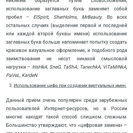
никнейм образуется путем словосложения,
использование заглавных букв заменяет собой
пробел –
ElSpirit
,
SherHolms
,
MrBeaut
y
.
Во всех
остальных случаях (выделение первой и последней
или каждой второй буквы имени) использование
заглавных букв больше напоминает попытку создать
красивое визуальное оформление, и подобного рода
заимствования не несут никакой смысловой
нагрузки –
IrIsHkA
,
SneG
,
TaShA
,
TanechkA
,
ViTaMiNkA
,
PaVeL
,
KardeN
.
Использование цифр при создании виртуальных имен.
Данный приём очень популярен среди зарубежных
пользователей Интернет-ресурсов, но в России
многие находят такой способ слишком сложным.
Большинство утверждают, что «цифровая замена» –