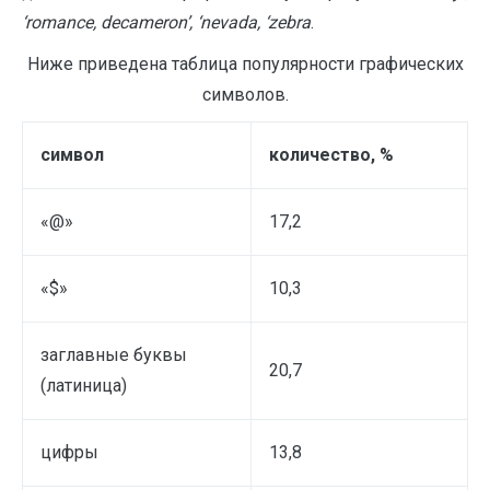
‘
romance
,
decameron
’, ‘
nevada
, ‘
zebra
.
Ниже приведена таблица популярности графических
символов.
символ
количество, %
«@»
17,2
«$»
10,3
заглавные буквы
20,7
(латиница)
цифры
13,8