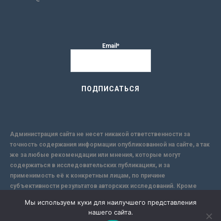
Email*
Администрация сайта не несет никакой ответственности за
точность содержания информации опубликованной на сайте, а так
же за любые рекомендации или мнения, которые могут
содержаться в исследовательских публикациях, и за
применимость её к конкретным лицам, по причине
субъективности результатов авторских исследований. Кроме
того, поскольку интернет не обеспечивает в полной мере
Мы используем куки для наилучшего представления
надежной защиты информации, Сайт не несет ответственности за
нашего сайта.
информацию, присылаемую через интернет.