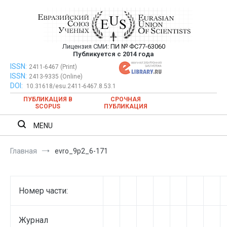
Перейти
к
содержимому
Лицензия СМИ:
ПИ № ФС77-63060
Евразийский Союз Ученых —
Публикуется с 2014 года
публикация научных статей в
ISSN:
Евразийский Союз Ученых — публикация научных статей в
2411-6467 (Print)
ISSN:
2413-9335 (Online)
ежемесячном научном журнале
ежемесячном научном журнале
DOI:
10.31618/esu.2411-6467.8.53.1
ПУБЛИКАЦИЯ В
СРОЧНАЯ
SCOPUS
ПУБЛИКАЦИЯ
MENU
Главная
evro_9p2_6-171
Номер части:
Журнал