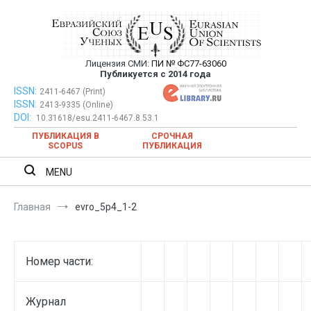
Перейти
к
содержимому
Лицензия СМИ:
ПИ № ФС77-63060
Евразийский Союз Ученых —
Публикуется с 2014 года
публикация научных статей в
ISSN:
Евразийский Союз Ученых — публикация научных статей в
2411-6467 (Print)
ISSN:
2413-9335 (Online)
ежемесячном научном журнале
ежемесячном научном журнале
DOI:
10.31618/esu.2411-6467.8.53.1
ПУБЛИКАЦИЯ В
СРОЧНАЯ
SCOPUS
ПУБЛИКАЦИЯ
MENU
Главная
evro_5p4_1-2
Номер части:
Журнал