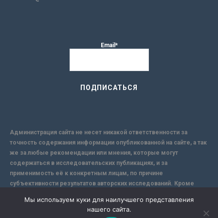
Email*
Администрация сайта не несет никакой ответственности за
точность содержания информации опубликованной на сайте, а так
же за любые рекомендации или мнения, которые могут
содержаться в исследовательских публикациях, и за
применимость её к конкретным лицам, по причине
субъективности результатов авторских исследований. Кроме
того, поскольку интернет не обеспечивает в полной мере
Мы используем куки для наилучшего представления
надежной защиты информации, Сайт не несет ответственности за
нашего сайта.
информацию, присылаемую через интернет.