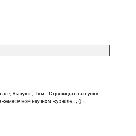
нале,
Выпуск:
,
Том:
,
Страницы в выпуске:
-
емесячном научном журнале. . ; ():-.