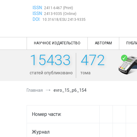
Перейти
ISSN:
к
2411-6467 (Print)
ISSN:
содержимому
2413-9335 (Online)
DOI:
10.31618/ESU.2413-9335
НАУЧНОЕ ИЗДАТЕЛЬСТВО
АВТОРАМ
ПУБЛ
15433
472
статей опубликовано
тома
Главная
evro_15_p6_154
Номер части:
Журнал