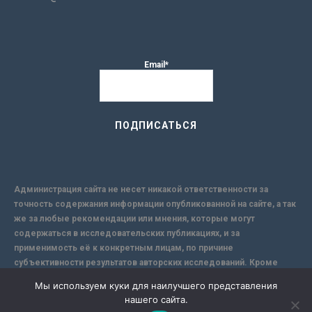
Email*
Администрация сайта не несет никакой ответственности за
точность содержания информации опубликованной на сайте, а так
же за любые рекомендации или мнения, которые могут
содержаться в исследовательских публикациях, и за
применимость её к конкретным лицам, по причине
субъективности результатов авторских исследований. Кроме
того, поскольку интернет не обеспечивает в полной мере
Мы используем куки для наилучшего представления
надежной защиты информации, Сайт не несет ответственности за
нашего сайта.
информацию, присылаемую через интернет.