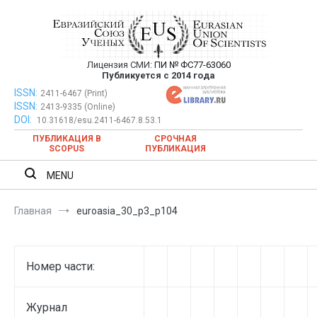
Перейти
к
содержимому
Лицензия СМИ:
ПИ № ФС77-63060
Евразийский Союз Ученых —
Публикуется с 2014 года
публикация научных статей в
ISSN:
Евразийский Союз Ученых — публикация научных статей в
2411-6467 (Print)
ISSN:
2413-9335 (Online)
ежемесячном научном журнале
ежемесячном научном журнале
DOI:
10.31618/esu.2411-6467.8.53.1
ПУБЛИКАЦИЯ В
СРОЧНАЯ
SCOPUS
ПУБЛИКАЦИЯ
MENU
Главная
euroasia_30_p3_p104
Номер части:
Журнал