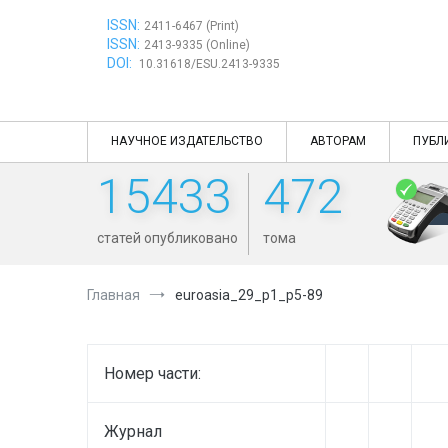
Перейти
ISSN:
к
2411-6467 (Print)
ISSN:
содержимому
2413-9335 (Online)
DOI:
10.31618/ESU.2413-9335
НАУЧНОЕ ИЗДАТЕЛЬСТВО
АВТОРАМ
ПУБЛ
15433
472
статей опубликовано
тома
Главная
euroasia_29_p1_p5-89
Номер части:
Журнал