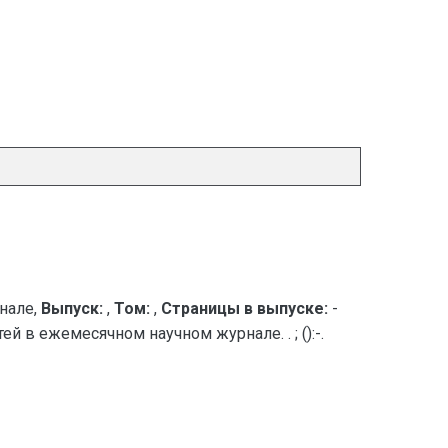
нале,
Выпуск:
,
Том:
,
Страницы в выпуске:
-
й в ежемесячном научном журнале. . ; ():-.