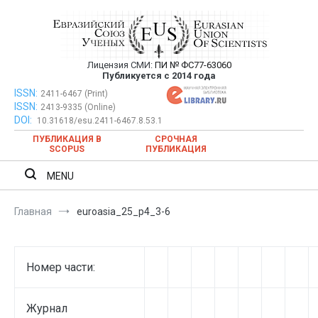
Перейти
к
содержимому
Лицензия СМИ:
ПИ № ФС77-63060
Евразийский Союз Ученых —
Публикуется с 2014 года
публикация научных статей в
ISSN:
Евразийский Союз Ученых — публикация научных статей в
2411-6467 (Print)
ISSN:
2413-9335 (Online)
ежемесячном научном журнале
ежемесячном научном журнале
DOI:
10.31618/esu.2411-6467.8.53.1
ПУБЛИКАЦИЯ В
СРОЧНАЯ
SCOPUS
ПУБЛИКАЦИЯ
MENU
Главная
euroasia_25_p4_3-6
Номер части:
Журнал