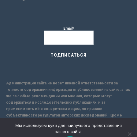
Email*
Администрация сайта не несет никакой ответственности за
точность содержания информации опубликованной на сайте, а так
же за любые рекомендации или мнения, которые могут
содержаться в исследовательских публикациях, и за
применимость её к конкретным лицам, по причине
субъективности результатов авторских исследований. Кроме
того, поскольку интернет не обеспечивает в полной мере
Мы используем куки для наилучшего представления
надежной защиты информации, Сайт не несет ответственности за
нашего сайта.
информацию, присылаемую через интернет.