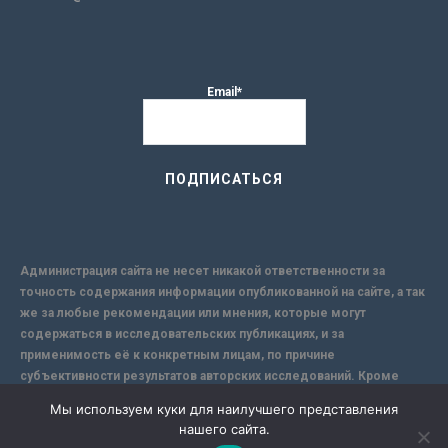
Email*
Администрация сайта не несет никакой ответственности за
точность содержания информации опубликованной на сайте, а так
же за любые рекомендации или мнения, которые могут
содержаться в исследовательских публикациях, и за
применимость её к конкретным лицам, по причине
субъективности результатов авторских исследований. Кроме
того, поскольку интернет не обеспечивает в полной мере
Мы используем куки для наилучшего представления
надежной защиты информации, Сайт не несет ответственности за
нашего сайта.
информацию, присылаемую через интернет.