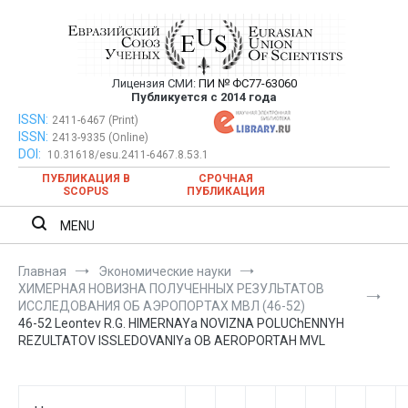
Перейти
к
содержимому
Лицензия СМИ:
ПИ № ФС77-63060
Евразийский Союз Ученых —
Публикуется с 2014 года
публикация научных статей в
ISSN:
Евразийский Союз Ученых — публикация научных статей в
2411-6467 (Print)
ISSN:
2413-9335 (Online)
ежемесячном научном журнале
ежемесячном научном журнале
DOI:
10.31618/esu.2411-6467.8.53.1
ПУБЛИКАЦИЯ В
СРОЧНАЯ
SCOPUS
ПУБЛИКАЦИЯ
MENU
Главная
Экономические науки
ХИМЕРНАЯ НОВИЗНА ПОЛУЧЕННЫХ РЕЗУЛЬТАТОВ
ИССЛЕДОВАНИЯ ОБ АЭРОПОРТАХ МВЛ (46-52)
46-52 Leontev R.G. HIMERNAYa NOVIZNA POLUChENNYH
REZULTATOV ISSLEDOVANIYa OB AEROPORTAH MVL