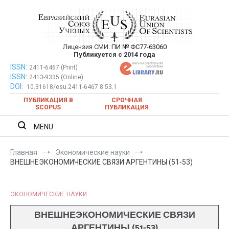
Перейти
к
содержимому
Лицензия СМИ:
ПИ № ФС77-63060
Евразийский Союз Ученых —
Публикуется с 2014 года
публикация научных статей в
ISSN:
Евразийский Союз Ученых — публикация научных статей в
2411-6467 (Print)
ISSN:
2413-9335 (Online)
ежемесячном научном журнале
ежемесячном научном журнале
DOI:
10.31618/esu.2411-6467.8.53.1
ПУБЛИКАЦИЯ В
СРОЧНАЯ
SCOPUS
ПУБЛИКАЦИЯ
MENU
Главная
Экономические науки
ВНЕШНЕЭКОНОМИЧЕСКИЕ СВЯЗИ АРГЕНТИНЫ (51-53)
ЭКОНОМИЧЕСКИЕ НАУКИ
ВНЕШНЕЭКОНОМИЧЕСКИЕ СВЯЗИ
АРГЕНТИНЫ (51-53)