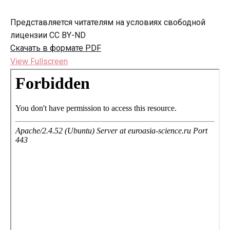
Представляется читателям на условиях свободной
лицензии CC BY-ND
Скачать в формате PDF
View Fullscreen
Перейти
к
содержимому
PDF