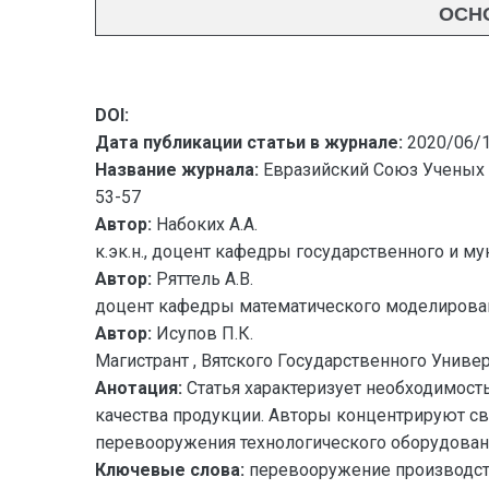
ОСНО
DOI:
Дата публикации статьи в журнале:
2020/06/
Название журнала:
Евразийский Союз Ученых 
53-57
Автор:
Набоких А.А.
к.эк.н., доцент кафедры государственного и му
Автор:
Ряттель А.В.
доцент кафедры математического моделирования
Автор:
Исупов П.К.
Магистрант , Вятского Государственного Универ
Анотация:
Статья характеризует необходимост
качества продукции. Авторы концентрируют с
перевооружения технологического оборудова
Ключевые слова:
перевооружение производств