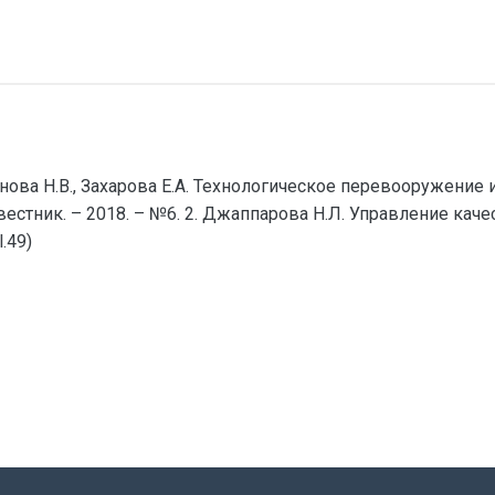
анова Н.В., Захарова Е.А. Технологическое перевооружение
стник. – 2018. – №6. 2. Джаппарова Н.Л. Управление каче
.49)