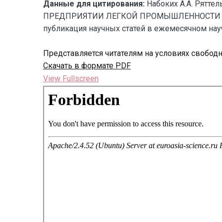
Данные для цитирования:
Набоких А.А. Рят
ПРЕДПРИЯТИИ ЛЕГКОЙ ПРОМЫШЛЕННОСТИ КАК 
публикация научных статей в ежемесячном науч
Представляется читателям на условиях свобод
Скачать в формате PDF
View Fullscreen
Перейти
к
содержимому
PDF