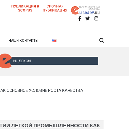
ПУБЛИКАЦИЯ В
СРОЧНАЯ
SCOPUS
ПУБЛИКАЦИЯ
 научных статей в ежемесячном научном
нале
ячном научном журнале
НАШИ КОНТАКТЫ
ИНДЕКСЫ
АК ОСНОВНОЕ УСЛОВИЕ РОСТА КАЧЕСТВА
ТИИ ЛЕГКОЙ ПРОМЫШЛЕННОСТИ КАК