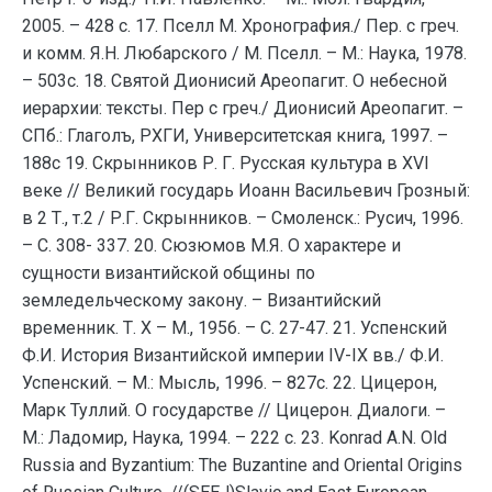
2005. – 428 с. 17. Пселл М. Хронография./ Пер. с греч.
и комм. Я.Н. Любарского / М. Пселл. – М.: Наука, 1978.
– 503с. 18. Святой Дионисий Ареопагит. О небесной
иерархии: тексты. Пер с греч./ Дионисий Ареопагит. –
СПб.: Глаголъ, РХГИ, Университетская книга, 1997. –
188с 19. Скрынников Р. Г. Русская культура в XVI
веке // Великий государь Иоанн Васильевич Грозный:
в 2 Т., т.2 / Р.Г. Скрынников. – Смоленск.: Русич, 1996.
– С. 308- 337. 20. Сюзюмов М.Я. О характере и
сущности византийской общины по
земледельческому закону. – Византийский
временник. Т. Х – М., 1956. – С. 27-47. 21. Успенский
Ф.И. История Византийской империи IV-IХ вв./ Ф.И.
Успенский. – М.: Мысль, 1996. – 827с. 22. Цицерон,
Марк Туллий. О государстве // Цицерон. Диалоги. –
М.: Ладомир, Наука, 1994. – 222 с. 23. Konrad A.N. Old
Russia and Byzantium: The Buzantine and Oriental Origins