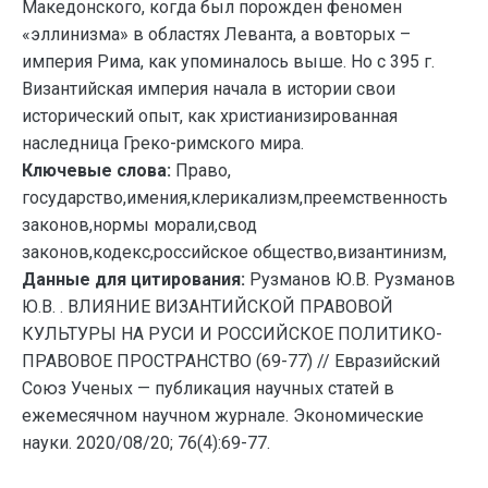
Македонского, когда был порожден феномен
«эллинизма» в областях Леванта, а вовторых –
империя Рима, как упоминалось выше. Но с 395 г.
Византийская империя начала в истории свои
исторический опыт, как христианизированная
наследница Греко-римского мира.
Ключевые слова:
Право,
государство,имения,клерикализм,преемственность
законов,нормы морали,свод
законов,кодекс,российское общество,византинизм,
Данные для цитирования:
Рузманов Ю.В. Рузманов
Ю.В. . ВЛИЯНИЕ ВИЗАНТИЙСКОЙ ПРАВОВОЙ
КУЛЬТУРЫ НА РУСИ И РОССИЙСКОЕ ПОЛИТИКО-
ПРАВОВОЕ ПРОСТРАНСТВО (69-77) // Евразийский
Союз Ученых — публикация научных статей в
ежемесячном научном журнале. Экономические
науки. 2020/08/20; 76(4):69-77.