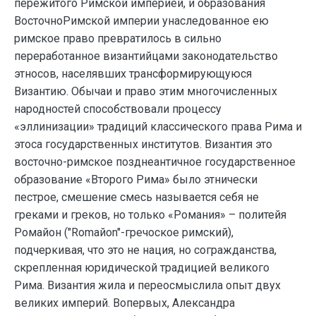
пережитого Римской империей, и образования
ВосточноРимской империи унаследованное ею
римское право превратилось в сильно
переработанное византийцами законодательство
этносов, населявших трансформирующуюся
Византию. Обычаи и право этим многочисленных
народностей способствовали процессу
«эллинизации» традиций классического права Рима и
этоса государственных институтов. Византия это
восточно-римское позднеантичное государственное
образование «Второго Рима» было этнически
пестрое, смешение смесь называется себя не
греками и греков, но только «Романия» – политейя
Ромайон ("Romaйоn"-гречоское римский),
подчеркивая, что это не нация, но согражданства,
скрепленная юридической традицией великого
Рима. Византия жила и переосмыслила опыт двух
великих империй. Вопервых, Александра