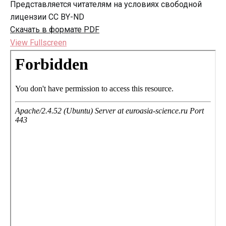
Представляется читателям на условиях свободной
лицензии CC BY-ND
Скачать в формате PDF
View Fullscreen
Перейти
к
содержимому
PDF