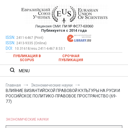
Перейти
к
содержимому
Лицензия СМИ:
ПИ № ФС77-63060
Евразийский Союз Ученых —
Публикуется с 2014 года
публикация научных статей в
ISSN:
Евразийский Союз Ученых — публикация научных статей в
2411-6467 (Print)
ISSN:
2413-9335 (Online)
ежемесячном научном журнале
ежемесячном научном журнале
DOI:
10.31618/esu.2411-6467.8.53.1
ПУБЛИКАЦИЯ В
СРОЧНАЯ
SCOPUS
ПУБЛИКАЦИЯ
MENU
Главная
Экономические науки
ВЛИЯНИЕ ВИЗАНТИЙСКОЙ ПРАВОВОЙ КУЛЬТУРЫ НА РУСИ И
РОССИЙСКОЕ ПОЛИТИКО-ПРАВОВОЕ ПРОСТРАНСТВО (69-
77)
ЭКОНОМИЧЕСКИЕ НАУКИ