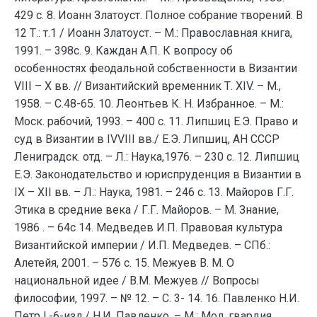
429 с. 8. Иоанн Златоуст. Полное собрание творений. В
12 Т.: т.1 / Иоанн Златоуст. – М.: Православная книга,
1991. – 398с. 9. Каждан А.П. К вопросу об
особенностях феодальной собственности в Византии
VIII – X вв. // Византийский временник Т. XIV. – М.,
1958. – С.48-65. 10. Леонтьев К. Н. Избранное. – М.:
Моск. рабочий, 1993. – 400 с. 11. Липшиц Е.Э. Право и
суд в Византии в IVVIII вв./ Е.Э. Липшиц, АН СССР
Лениградск. отд. – Л.: Наука,1976. – 230 с. 12. Липшиц
Е.Э. Законодательство и юриспруденция в Византии в
IX – XII вв. – Л.: Наука, 1981. – 246 с. 13. Майоров Г.Г.
Этика в средние века / Г.Г. Майоров. – М. Знание,
1986 . – 64с 14. Медведев И.П. Правовая культура
Византийской империи / И.П. Медведев. – СПб.:
Алетейя, 2001. – 576 с. 15. Межуев В. М. О
национальной идее / В.М. Межуев // Вопросы
философии, 1997. – № 12. – С. 3- 14. 16. Павленко Н.И.
Петр I.-6-изд./ Н.И. Павленко. – М.: Мол. гвардия,