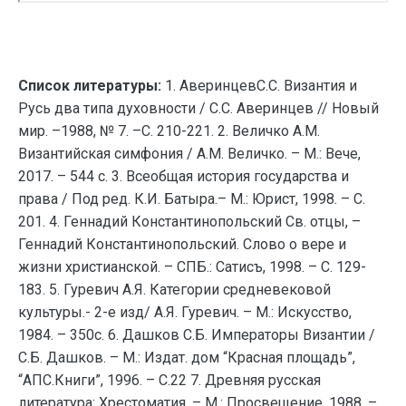
Список литературы:
1. АверинцевС.С. Византия и
Русь два типа духовности / С.С. Аверинцев // Новый
мир. –1988, № 7. –С. 210-221. 2. Величко А.М.
Византийская симфония / А.М. Величко. – М.: Вече,
2017. – 544 с. 3. Всеобщая история государства и
права / Под ред. К.И. Батыра.– М.: Юрист, 1998. – С.
201. 4. Геннадий Константинопольский Св. отцы, –
Геннадий Константинопольский. Слово о вере и
жизни христианской. – СПБ.: Сатисъ, 1998. – С. 129-
183. 5. Гуревич А.Я. Категории средневековой
культуры.- 2-е изд/ А.Я. Гуревич. – М.: Искусство,
1984. – 350с. 6. Дашков С.Б. Императоры Византии /
С.Б. Дашков. – М.: Издат. дом “Красная площадь”,
“АПС.Книги”, 1996. – С.22 7. Древняя русская
литература: Хрестоматия. – М.: Просвещение, 1988. –