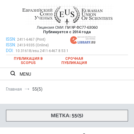
Перейти
к
содержимому
Лицензия СМИ:
ПИ № ФС77-63060
Евразийский Союз Ученых —
Публикуется с 2014 года
публикация научных статей в
ISSN:
Евразийский Союз Ученых — публикация научных статей в
2411-6467 (Print)
ISSN:
2413-9335 (Online)
ежемесячном научном журнале
ежемесячном научном журнале
DOI:
10.31618/esu.2411-6467.8.53.1
ПУБЛИКАЦИЯ В
СРОЧНАЯ
SCOPUS
ПУБЛИКАЦИЯ
MENU
Главная
55(5)
МЕТКА:
55(5)