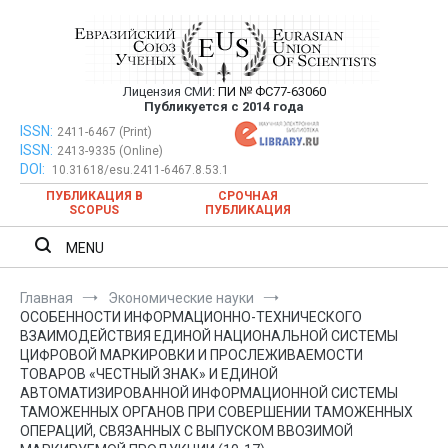
Перейти
к
содержимому
Лицензия СМИ:
ПИ № ФС77-63060
Евразийский Союз Ученых —
Публикуется с 2014 года
публикация научных статей в
ISSN:
Евразийский Союз Ученых — публикация научных статей в
2411-6467 (Print)
ISSN:
2413-9335 (Online)
ежемесячном научном журнале
ежемесячном научном журнале
DOI:
10.31618/esu.2411-6467.8.53.1
ПУБЛИКАЦИЯ В
СРОЧНАЯ
SCOPUS
ПУБЛИКАЦИЯ
MENU
Главная
Экономические науки
ОСОБЕННОСТИ ИНФОРМАЦИОННО-ТЕХНИЧЕСКОГО
ВЗАИМОДЕЙСТВИЯ ЕДИНОЙ НАЦИОНАЛЬНОЙ СИСТЕМЫ
ЦИФРОВОЙ МАРКИРОВКИ И ПРОСЛЕЖИВАЕМОСТИ
ТОВАРОВ «ЧЕСТНЫЙ ЗНАК» И ЕДИНОЙ
АВТОМАТИЗИРОВАННОЙ ИНФОРМАЦИОННОЙ СИСТЕМЫ
ТАМОЖЕННЫХ ОРГАНОВ ПРИ СОВЕРШЕНИИ ТАМОЖЕННЫХ
ОПЕРАЦИЙ, СВЯЗАННЫХ С ВЫПУСКОМ ВВОЗИМОЙ