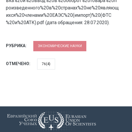
вка%20и%20ввод%20в%20оборот%20товара%20п
роизведенного%20в%20странах%20не%20являющ
ихся%20членами%20ЕАЭС%20(импорт)%20(ФТС
%20и%20АТК).pdf (дата обращения: 28.07.2020).
РУБРИКА:
ЭКОНОМИЧЕСКИЕ НАУКИ
ОТМЕЧЕНО:
76(4)