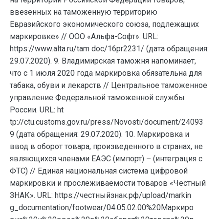
ввезенных на таможенную территорию
Евразийского экономического союза, подлежащих
маркировке» // ООО «Альфа-Софт». URL:
https://www.alta.ru/tam doc/16pr2231/ (дата обращения:
29.07.2020). 9. Владимирская таможня напоминает,
что с 1 июля 2020 года маркировка обязательна для
табака, обуви и лекарств // Центральное таможенное
управление Федеральной таможенной службы
России. URL: ht
tp://ctu.customs.gov.ru/press/Novosti/document/24093
9 (дата обращения: 29.07.2020). 10. Маркировка и
ввод в оборот товара, произведенного в странах, не
являющихся членами ЕАЭС (импорт) – (интеграция с
ФТС) // Единая национальная система цифровой
маркировки и прослеживаемости товаров «Честный
ЗНАК». URL: https://честныйзнак.рф/upload/markin
g_documentation/footwear/04.05.02.00%20Маркиро