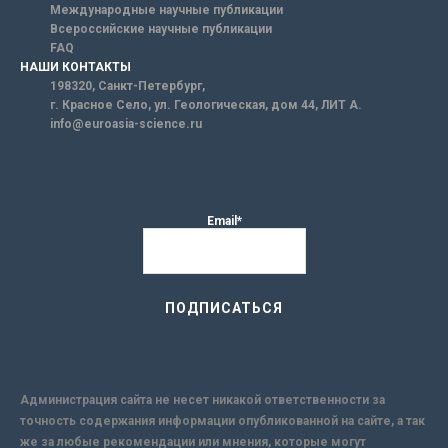
Международные научные публикации
Всероссийские научные публикации
FAQ
НАШИ КОНТАКТЫ
198320, Санкт-Петербург,
г. Красное Село, ул. Геологическая, дом 44, ЛИТ А.
info@euroasia-science.ru
Email*
Администрация сайта не несет никакой ответственности за
точность содержания информации опубликованной на сайте, а так
же за любые рекомендации или мнения, которые могут