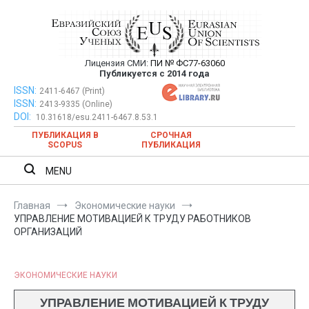
Перейти
к
содержимому
Лицензия СМИ:
ПИ № ФС77-63060
Евразийский Союз Ученых —
Публикуется с 2014 года
публикация научных статей в
ISSN:
Евразийский Союз Ученых — публикация научных статей в
2411-6467 (Print)
ISSN:
2413-9335 (Online)
ежемесячном научном журнале
ежемесячном научном журнале
DOI:
10.31618/esu.2411-6467.8.53.1
ПУБЛИКАЦИЯ В
СРОЧНАЯ
SCOPUS
ПУБЛИКАЦИЯ
MENU
Главная
Экономические науки
УПРАВЛЕНИЕ МОТИВАЦИЕЙ К ТРУДУ РАБОТНИКОВ
ОРГАНИЗАЦИЙ
ЭКОНОМИЧЕСКИЕ НАУКИ
УПРАВЛЕНИЕ МОТИВАЦИЕЙ К ТРУДУ