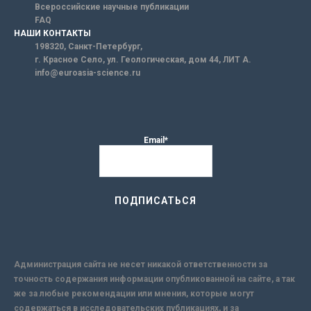
Всероссийские научные публикации
FAQ
НАШИ КОНТАКТЫ
198320, Санкт-Петербург,
г. Красное Село, ул. Геологическая, дом 44, ЛИТ А.
info@euroasia-science.ru
Email*
Администрация сайта не несет никакой ответственности за
точность содержания информации опубликованной на сайте, а так
же за любые рекомендации или мнения, которые могут
содержаться в исследовательских публикациях, и за