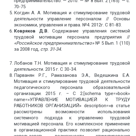
предпринимательство. — 2010. — № 8 Вып. 2 (165). — c.
70-75
Когдин А. А. Мотивация и стимулирование трудовой
деятельности управление персоналом // Основы
экономики, управления и права. №4. 2012г. С 81-83.
Ковряков Д.В.
Содержание управления системой
трудовой мотивации персонала предприятия //
«Российское предпринимательство»
№ 5 Вып. 1 (110)
за 2008 год
, cтр. 31-34.
Лобанов Т.Н. Мотивация и стимулирование трудовой
деятельности. 2015 г. С 30-34.
Парванян Р.Г., Рамазанова Э.А., Ведешкина Е.А.
Мотивация и стимулирование трудовой деятельности
педагогического персонала образовательной
организации. 2015 г. – С 2.[schema type=»book»
name=»УПРАВЛЕНИЕ МОТИВАЦИЕЙ К ТРУДУ
РАБОТНИКОВ ОРГАНИЗАЦИЙ» description=»в статье
рассмотрены возможности использования
системного подхода к управлению трудовой
мотивацией персонала. Его комплексное применение
в организационной практике позволит рационально
использовать возможности стимулирования