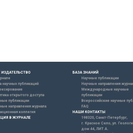
 ИЗДАТЕЛЬСТВО
БАЗА ЗНАНИЙ
рнале
Научные публикации
а научных публикаций
Научные направления журна
ексирование
Международные научные
тика открытого доступа
публикации
ные публикации
Всероссийские научные пуб
ные направления журнала
FAQ
кционная коллегия
НАШИ КОНТАКТЫ
ЦИЯ В ЖУРНАЛЕ
198320, Санкт-Петербург,
г. Красное Село, ул. Геолог
дом 44, ЛИТ А.