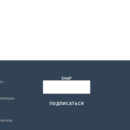
Email*
ла
ликации
ическая,