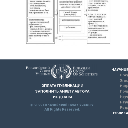
НАУЧНОЕ
О жу
Этик
ОПЛАТА ПУБЛИКАЦИИ
Инд
ЗАПОЛНИТЬ АНКЕТУ АВТОРА
Поли
Науч
ИНДЕКСЫ
Науч
© 2022 Евразийский Союз Ученых.
Реда
All Rights Reserved.
ПУБЛИКА