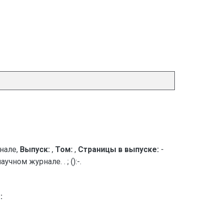
нале,
Выпуск:
,
Том:
,
Страницы в выпуске:
-
ном журнале. . ; ():-.
: