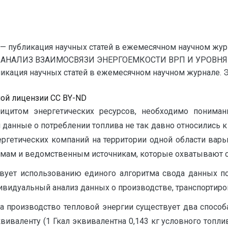
— публикация научных статей в ежемесячном научном жур
 АНАЛИЗ ВЗАИМОСВЯЗИ ЭНЕРГОЕМКОСТИ ВРП И УРОВН
ация научных статей в ежемесячном научном журнале. Экон
ной лицензии CC BY-ND
ицитом энергетических ресурсов, необходимо пониман
и данные о потреблении топлива не так давно относились
ргетических компаний на территории одной области варьи
мам и ведомственным источникам, которые охватывают су
твует использованию единого алгоритма свода данных по
видуальный анализ данных о производстве, транспортиров
а производство тепловой энергии существует два способ
виваленту (1 Гкал эквивалентна 0,143 кг условного топли