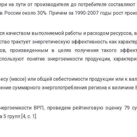
ери на пути от производителя до потребителя составляют
т в России около 30%. Причем за 1990-2007 годы рост про
.
ся качеством выполняемой работы и расходом ресурсов, в 
ьство трактует энергетическую эффективность как характ
сов, произведенным в целях получения такого эффект
спользуют понятие энергоемкости продукции, характер
 весу (массе) или общей себестоимости продукции или к 
ение суммарного энергопотребления региона к величине 
энергоемкости ВРП, проведем рейтинговую оценку 79 с
 групп [4, с. 1].