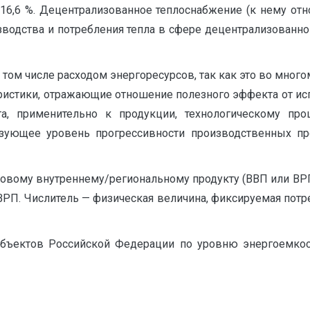
 16,6 %. Децентрализованное теплоснабжение (к нему отн
изводства и потребления тепла в сфере децентрализованн
том числе расходом энергоресурсов, так как это во мног
еристики, отражающие отношение полезного эффекта от ис
а, применительно к продукции, технологическому про
изующее уровень прогрессивности производственных п
валовому внутреннему/региональному продукту (ВВП или В
ВРП. Числитель — физическая величина, фиксируемая потр
убъектов Российской Федерации по уровню энергоемкос