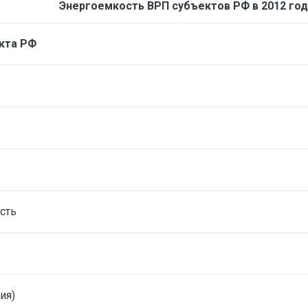
Энергоемкость ВРП субъектов РФ в 2012 году,
кта РФ
сть
ия)