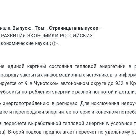
нале,
Выпуск:
,
Том:
,
Страницы в выпуске:
-
Я РАЗВИТИЯ ЭКОНОМИКИ РОССИЙСКИХ
омические науки. ; ():-.
ие единой картины состояния тепловой энергетики в 
 к разряду закрытых информационных источников, а инфор
руется от 9 в Чукотском автономном округе до 932 в Крас
бъекты потребления энергии с разной полнотой и детали
 энергопотреблению в регионах. Для исключения недоуч
ке и перепродажи энергии, ее потерях и конечном потреб
а пересчета выработанной тепловой энергии в условное 
ва). Второй подход предполагает пересчет по удельному р