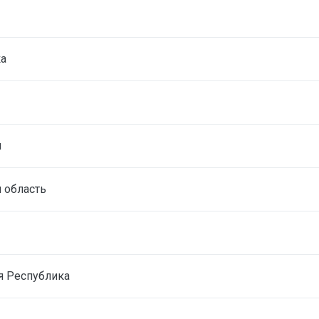
ка
я
 область
я Республика