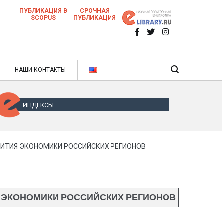
ПУБЛИКАЦИЯ В
СРОЧНАЯ
SCOPUS
ПУБЛИКАЦИЯ
 научных статей в ежемесячном научном
нале
ячном научном журнале
НАШИ КОНТАКТЫ
ИНДЕКСЫ
ВИТИЯ ЭКОНОМИКИ РОССИЙСКИХ РЕГИОНОВ
Я ЭКОНОМИКИ РОССИЙСКИХ РЕГИОНОВ