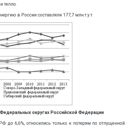
и тепло.
ргию в России составляли 177,7 млн.т.у.т.
в Федеральных округах Российской Федерации
Ф до 6,6%, относились только к потерям по отпущенной в