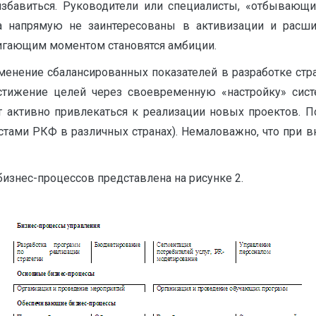
о избавиться. Руководители или специалисты, «отбываю
а напрямую не заинтересованы в активизации и расшир
игающим моментом становятся амбиции.
менение сбалансированных показателей в разработке стра
остижение целей через своевременную «настройку» сис
активно привлекаться к реализации новых проектов. 
тами РКФ в различных странах). Немаловажно, что при 
бизнес-процессов представлена на рисунке 2.