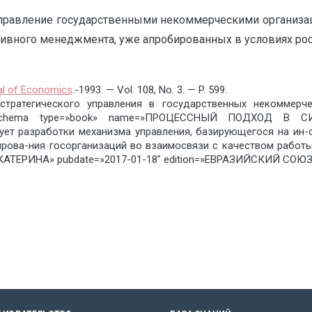
управление государственными некоммерческими организац
тивного менеджмента, уже апробированных в условиях рос
al of Economics
.-1993. — Vol. 108, No. 3. — P. 599.
тратегического управления в государственных некоммерче
.[schema type=»book» name=»ПРОЦЕССНЫЙ ПОДХОД В
бует разработки механизма управления, базирующегося на ин
ова-ния госорганизаций во взаимосвязи с качеством работы 
КАТЕРИНА» pubdate=»2017-01-18″ edition=»ЕВРАЗИЙСКИЙ СОЮЗ У