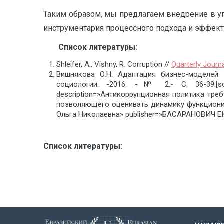
Таким образом, мы предлагаем внедрение в 
инструментария процессного подхода и эффек
Список
литературы
:
S
hleifer, A., Vishny, R. Corruption //
Quarterly Journ
Вишнякова О.Н. Адаптация бизнес-моделей с
социологии. -2016. -№ 2.- С. 36-39
description=»Антикоррупционная политика тре
позволяющего оценивать динамику функционир
Ольга Николаевна» publisher=»БАСАРАНОВИЧ Е
Список литературы: