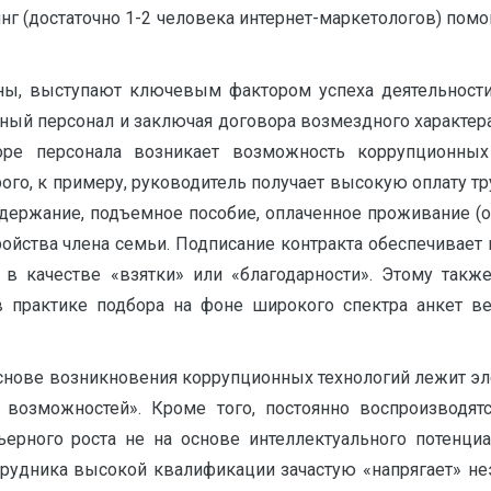
нг (достаточно 1-2 человека интернет-маркетологов) пом
оны, выступают ключевым фактором успеха деятельност
ный персонал и заключая договора возмездного характер
оре персонала возникает возможность коррупционных
рого, к примеру, руководитель получает высокую оплату т
одержание, подъемное пособие, оплаченное проживание (
ройства члена семьи. Подписание контракта обеспечивае
в качестве «взятки» или «благодарности». Этому также
в практике подбора на фоне широкого спектра анкет в
 основе возникновения коррупционных технологий лежит э
возможностей». Кроме того, постоянно воспроизводят
ерного роста не на основе интеллектуального потенциа
сотрудника высокой квалификации зачастую «напрягает» н