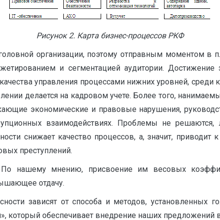
Рисунок 2. Карта бизнес-процессов РКФ
 головной организации, поэтому отправным моментом в п
юджетированием и сегментацией аудитории. Достижение 
 качества управления процессами нижних уровней, среди 
влении делается на кадровом учете. Более того, нанимае
кающие экономические и правовые нарушения, руководст
рупционных взаимодействиях. Проблемы не решаются, 
пности снижает качество процессов, а, значит, привод
овых преступлений.
 По нашему мнению, присвоение им весовых коэффиц
вышающее отдачу.
сности зависят от способа и методов, установленных г
й», который обеспечивает внедрение наших предложений в