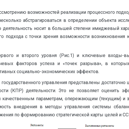
ассмотрению возможностей реализации процессного подход
есколько абстрагироваться в определении объекта иссле
о деятельность носит в большей степени имиджевый хар
о подхода с точки зрения возможности возникновения 
первого и второго уровня (Рис.1) и ключевые входы-
евых факторов успеха и «точек разрыва», в которых
ативных социально-экономических эффектов.
государственного управления представлены достаточно ш
сти (КПР) деятельности. Это не позволяет оценить эф
и качественным параметрам, опережающим (текущим) и з
ость внедрения в методы управления системы сбаланс
жения по формированию стратегической карты целей и ССП