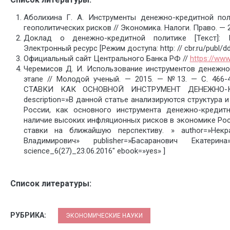
Аболихина Г. А. Инструменты денежно-кредитной пол
геополитических рисков // Экономика. Налоги. Право. — 2
Доклад о денежно-кредитной политике [Текст]: 
Электронный ресурс [Режим доступа: http: // cbr.ru/publ/
Официальный сайт Центрального Банка РФ //
https://www.
Черемисов Д. И. Использование инструментов денежн
этапе // Молодой ученый. — 2015. — №13. — С. 466
СТАВКИ КАК ОСНОВНОЙ ИНСТРУМЕНТ ДЕНЕЖНО-
description=»В данной статье анализируются структура
России, как основного инструмента денежно-кредит
наличие высоких инфляционных рисков в экономике Ро
ставки на ближайшую перспективу. » author=»Нек
Владимирович» publisher=»Басаранович Екатерина»
science_6(27)_23.06.2016″ ebook=»yes» ]
Список литературы:
РУБРИКА:
ЭКОНОМИЧЕСКИЕ НАУКИ