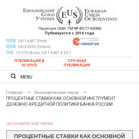
Перейти
к
содержимому
Лицензия СМИ:
ПИ № ФС77-63060
Евразийский Союз Ученых —
Публикуется с 2014 года
публикация научных статей в
ISSN:
Евразийский Союз Ученых — публикация научных статей в
2411-6467 (Print)
ISSN:
2413-9335 (Online)
ежемесячном научном журнале
ежемесячном научном журнале
DOI:
10.31618/esu.2411-6467.8.53.1
ПУБЛИКАЦИЯ В
СРОЧНАЯ
SCOPUS
ПУБЛИКАЦИЯ
MENU
Главная
Экономические науки
ПРОЦЕНТНЫЕ СТАВКИ КАК ОСНОВНОЙ ИНСТРУМЕНТ
ДЕНЕЖНО-КРЕДИТНОЙ ПОЛИТИКИ БАНКА РОССИИ
ЭКОНОМИЧЕСКИЕ НАУКИ
ПРОЦЕНТНЫЕ СТАВКИ КАК ОСНОВНОЙ