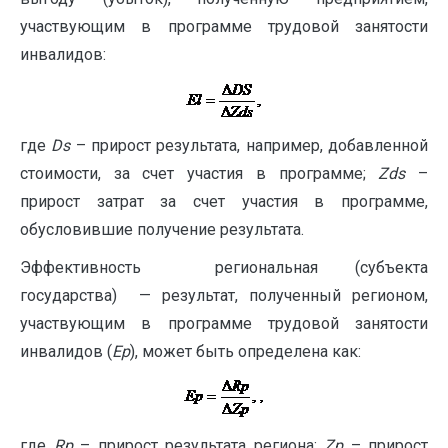
участвующим в программе трудовой занятости
инвалидов:
где
Ds
– прирост результата, например, добавленной
стоимости, за счет участия в программе;
Zds
–
прирост затрат за счет участия в программе,
обусловившие получение результата.
Эффективность региональная (субъекта
государства) — результат, полученный регионом,
участвующим в программе трудовой занятости
инвалидов (
Ep
), может быть определена как:
где
R
р
– прирост результата региона;
Z
р
– прирост