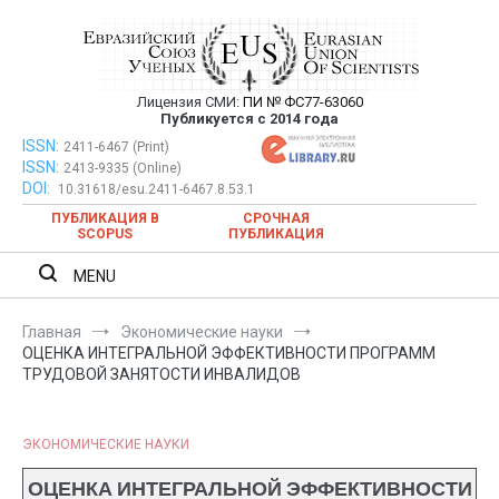
Перейти
к
содержимому
Лицензия СМИ:
ПИ № ФС77-63060
Евразийский Союз Ученых —
Публикуется с 2014 года
публикация научных статей в
ISSN:
Евразийский Союз Ученых — публикация научных статей в
2411-6467 (Print)
ISSN:
2413-9335 (Online)
ежемесячном научном журнале
ежемесячном научном журнале
DOI:
10.31618/esu.2411-6467.8.53.1
ПУБЛИКАЦИЯ В
СРОЧНАЯ
SCOPUS
ПУБЛИКАЦИЯ
MENU
Главная
Экономические науки
ОЦЕНКА ИНТЕГРАЛЬНОЙ ЭФФЕКТИВНОСТИ ПРОГРАММ
ТРУДОВОЙ ЗАНЯТОСТИ ИНВАЛИДОВ
ЭКОНОМИЧЕСКИЕ НАУКИ
ОЦЕНКА ИНТЕГРАЛЬНОЙ ЭФФЕКТИВНОСТИ