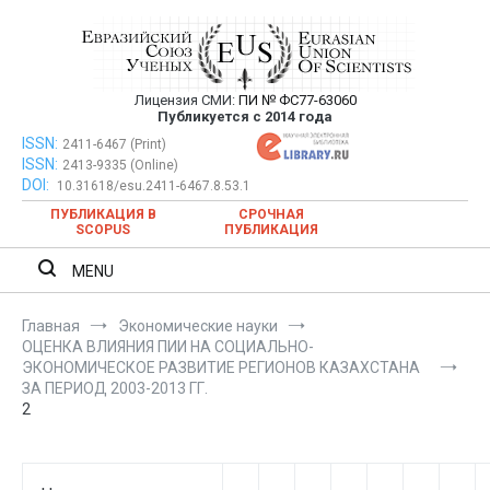
Перейти
к
содержимому
Лицензия СМИ:
ПИ № ФС77-63060
Евразийский Союз Ученых —
Публикуется с 2014 года
публикация научных статей в
ISSN:
Евразийский Союз Ученых — публикация научных статей в
2411-6467 (Print)
ISSN:
2413-9335 (Online)
ежемесячном научном журнале
ежемесячном научном журнале
DOI:
10.31618/esu.2411-6467.8.53.1
ПУБЛИКАЦИЯ В
СРОЧНАЯ
SCOPUS
ПУБЛИКАЦИЯ
MENU
Главная
Экономические науки
ОЦЕНКА ВЛИЯНИЯ ПИИ НА СОЦИАЛЬНО-
ЭКОНОМИЧЕСКОЕ РАЗВИТИЕ РЕГИОНОВ КАЗАХСТАНА
ЗА ПЕРИОД 2003-2013 ГГ.
2