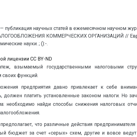
— публикация научных статей в ежемесячном научном жур
ЛОГООБЛОЖЕНИЯ КОММЕРЧЕСКИХ ОРГАНИЗАЦИЙ // Еврази
еские науки. ; ():-.
ной лицензии CC BY-ND
латеж, взымаемый государственными налоговыми стру
 своих функций.
ложения предприятия давно привлекает к себе вниман
 должен платить установленные законом налоги. Но зача
а: необходимо найди способы снижения налоговых отчи
налогообложения.
 предполагает, что различные действия предпринимател
ный бюджет за счет «серых» схем, другие и вовсе веду