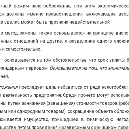
ный режим налогообложения, при этом экономическая
ться должны именно правоотношения, включающие весь 
ае сделка может быть признана недействительной.
к и метод замены, также основывается на принципе дисп
венных отношений на другие, а разделение одного сложн
 и самостоятельно.
– основывается на том обстоятельстве, что срок уплаты 
алендарным периодом.
Основывается на том, что минимал
ней.
ложения
преследует цель избавиться от ряда налогооблаг
ю деятельность предприятия. Среди прочего могут исполь
ы путем занижения (завышения) стоимости товаров (работ,
чным или однородным товарам); сокращение объекта облож
писывается имущество, пришедшее в физическую негод
ущества путем проведения независимым оценщиком перео