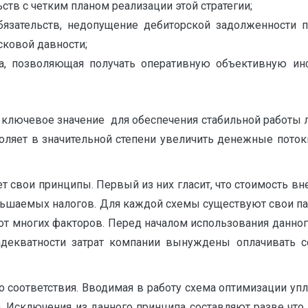
ств с четким планом реализации этой стратегии;
бязательств, недопущение дебиторской задолженности
ковой давности;
та, позволяющая получать оперативную объективную и
 ключевое значение для обеспечения стабильной работы 
ляет в значительной степени увеличить денежные потоки
ет свои принципы. Первый из них гласит, что стоимость в
ньшаемых налогов. Для каждой схемы существуют свои па
 от многих факторов. Перед началом использования данно
адекватности затрат компании вынуждены оплачивать с
оответствия. Вводимая в работу схема оптимизации упл
а. Исключения из данного принципа составляют разве чт