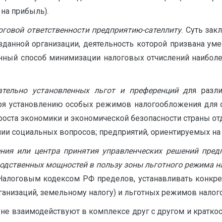
на прибыль).
оговой ответственности предприятию-сателлиту
. Суть зак
зданной организации, деятельность которой призвана ум
ый способ минимизации налоговых отчислений наиболее 
ательно установленных льгот и преференций д
ля разл
ря установлению особых режимов налогообложения для 
роста экономики и экономической безопасности страны о
ии социальных вопросов; предприятий, ориентируемых на 
ия или центра принятия управленческих решений пред
водственных мощностей в пользу зоны льготного режима 
 Налоговым кодексом РФ пределов, устанавливать конкре
организаций, земельному налогу) и льготных режимов нал
е взаимодействуют в комплексе друг с другом и кратко