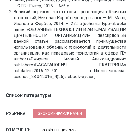
Менеджмент, Ричард Дафт, 10-е изд. / перевод с англ.
– СПБ.: Питер, 2015. – 656 с.
Великий переход: что готовит революция облачных
технологий, Николас Карр/ перевод с англ. — М.: Манн,
Иванов и Фербер, 2014. – 272 с.[schema type=»book»
name=»ОБЛАЧНЫЕ ТЕХНОЛОГИИ В АВТОМАТИЗАЦИИ
ДЕЯТЕЛЬНОСТИ ОРГАНИЗАЦИИ» description=»В
данной статье рассматривается преимущества
использования облачных технологий в деятельности
организации, как передовых технологий в сфере IT.»
author=»Смирнов Николай Александрович»
publisher=»БАСАРАНОВИЧ ЕКАТЕРИНА»
pubdate=»2016-12-20″ edition=»euroasia-
science_28.04.2016_4(25)» ebook=»yes» ]
Список литературы:
РУБРИКА:
ЭКОНОМИЧЕСКИЕ НАУКИ
ОТМЕЧЕНО:
КОНФЕРЕНЦИЯ №25