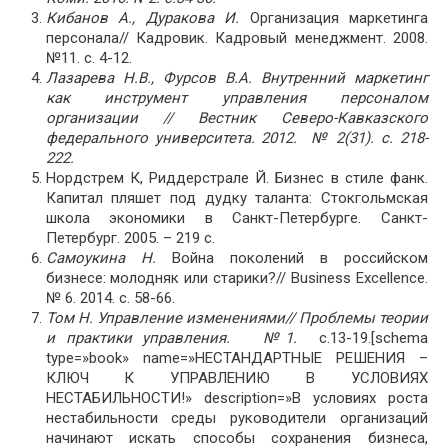
Кибанов А., Дуракова И.
Организация маркетинга
персонала// Кадровик. Кадровый менеджмент. 2008.
№11. с. 4-12.
Лазарева Н.В., Фурсов В.А. Внутренний маркетинг
как инструмент управления персоналом
организации // Вестник Северо-Кавказского
федерального университета. 2012.
№ 2(31)
. с. 218-
222.
Нордстрем К, Риддерстрале Й. Бизнес в стиле фанк.
Капитал пляшет под дудку таланта: Стокгольмская
школа экономики в Санкт-Петербурге. Санкт-
Петербург. 2005. – 219 с.
Самоукина Н.
Война поколений в российском
бизнесе: молодняк или старики?// Business Excellence.
№ 6. 2014. с. 58-66.
Том Н. Управление изменениями// Проблемы теории
и практики управления. №1.
с.13-19.[schema
type=»book» name=»НЕСТАНДАРТНЫЕ РЕШЕНИЯ –
КЛЮЧ К УПРАВЛЕНИЮ В УСЛОВИЯХ
НЕСТАБИЛЬНОСТИ!» description=»В условиях роста
нестабильности среды руководители организаций
начинают искать способы сохранения бизнеса,