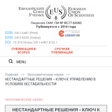
Перейти
к
содержимому
Лицензия СМИ:
ПИ № ФС77-63060
Евразийский Союз Ученых —
Публикуется с 2014 года
публикация научных статей в
ISSN:
Евразийский Союз Ученых — публикация научных статей в
2411-6467 (Print)
ISSN:
2413-9335 (Online)
ежемесячном научном журнале
ежемесячном научном журнале
DOI:
10.31618/esu.2411-6467.8.53.1
ПУБЛИКАЦИЯ В
СРОЧНАЯ
SCOPUS
ПУБЛИКАЦИЯ
MENU
Главная
Экономические науки
НЕСТАНДАРТНЫЕ РЕШЕНИЯ – КЛЮЧ К УПРАВЛЕНИЮ В
УСЛОВИЯХ НЕСТАБИЛЬНОСТИ!
ЭКОНОМИЧЕСКИЕ НАУКИ
НЕСТАНДАРТНЫЕ РЕШЕНИЯ – КЛЮЧ К