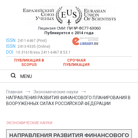
Перейти
к
содержимому
Лицензия СМИ:
ПИ № ФС77-63060
Евразийский Союз Ученых —
Публикуется с 2014 года
публикация научных статей в
ISSN:
Евразийский Союз Ученых — публикация научных статей в
2411-6467 (Print)
ISSN:
2413-9335 (Online)
ежемесячном научном журнале
ежемесячном научном журнале
DOI:
10.31618/esu.2411-6467.8.53.1
ПУБЛИКАЦИЯ В
СРОЧНАЯ
SCOPUS
ПУБЛИКАЦИЯ
MENU
Главная
Экономические науки
НАПРАВЛЕНИЯ РАЗВИТИЯ ФИНАНСОВОГО ПЛАНИРОВАНИЯ В
ВООРУЖЕННЫХ СИЛАХ РОССИЙСКОЙ ФЕДЕРАЦИИ
ЭКОНОМИЧЕСКИЕ НАУКИ
НАПРАВЛЕНИЯ РАЗВИТИЯ ФИНАНСОВОГО