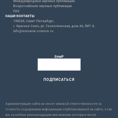
Международные научные публикации
Всероссийские научные публикации
FAQ
НАШИ КОНТАКТЫ
198320, Санкт-Петербург,
г. Красное Село, ул. Геологическая, дом 44, ЛИТ А.
info@euroasia-science.ru
Email*
Администрация сайта не несет никакой ответственности за
точность содержания информации опубликованной на сайте, а так
же за любые рекомендации или мнения, которые могут