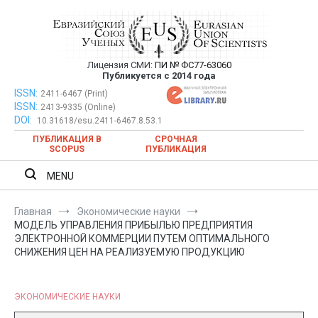
Перейти
к
содержимому
Лицензия СМИ:
ПИ № ФС77-63060
Евразийский Союз Ученых —
Публикуется с 2014 года
публикация научных статей в
ISSN:
Евразийский Союз Ученых — публикация научных статей в
2411-6467 (Print)
ISSN:
2413-9335 (Online)
ежемесячном научном журнале
ежемесячном научном журнале
DOI:
10.31618/esu.2411-6467.8.53.1
ПУБЛИКАЦИЯ В
СРОЧНАЯ
SCOPUS
ПУБЛИКАЦИЯ
MENU
Главная
Экономические науки
МОДЕЛЬ УПРАВЛЕНИЯ ПРИБЫЛЬЮ ПРЕДПРИЯТИЯ
ЭЛЕКТРОННОЙ КОММЕРЦИИ ПУТЕМ ОПТИМАЛЬНОГО
СНИЖЕНИЯ ЦЕН НА РЕАЛИЗУЕМУЮ ПРОДУКЦИЮ
ЭКОНОМИЧЕСКИЕ НАУКИ