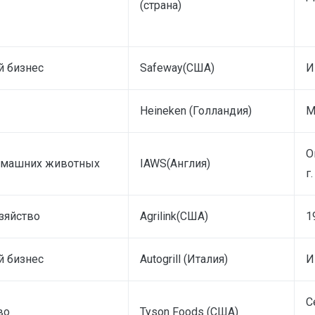
(страна)
й бизнес
Safeway(США)
И
Heineken (Голландия)
М
О
омашних животных
IAWS(Англия)
г.
зяйство
Agrilink(США)
1
й бизнес
Autogrill (Италия)
И
С
во
Tyson Foods (США)