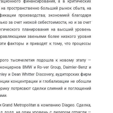
гационного финансирования, а в критических
 на пространственно больший рынок сбыта, на
икации производства; экономией благодаря
о за счет низкой себестоимости, но и за счет
егического планирования на высший уровень
управляющими звеньями более низкого уровня
эти факторы и приводят к тому, что процессы
рого тысячелетия подошла к новому этапу —
концернов BMW и Ro-ver Group, Daimler-Benz и
nley и Dean Whitter Discovery, аудиторских фирм
денции концентрации и глобализации не обошли
рику потрясают сделки слияний и поглощений
ами.
rand Metropolitan в компанию Diageo. Сделка,
 долл. на один уровень с лидером отрасли —