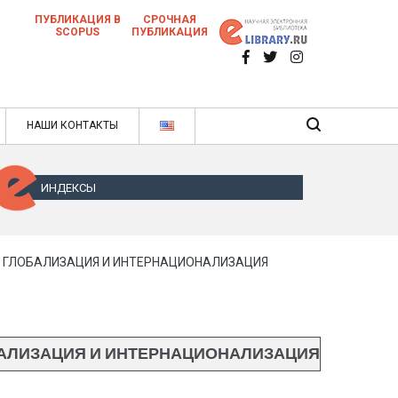
ПУБЛИКАЦИЯ В
СРОЧНАЯ
SCOPUS
ПУБЛИКАЦИЯ
 научных статей в ежемесячном научном
нале
ячном научном журнале
НАШИ КОНТАКТЫ
ИНДЕКСЫ
 ГЛОБАЛИЗАЦИЯ И ИНТЕРНАЦИОНАЛИЗАЦИЯ
АЛИЗАЦИЯ И ИНТЕРНАЦИОНАЛИЗАЦИЯ