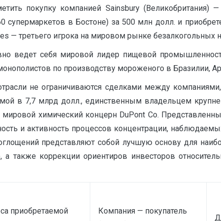
етить покупку компанией Sainsbury (Великобритания)
0 супермаркетов в Бостоне) за 500 млн долл. и приобрете
es — третьего игрока на мировом рынке безалкогольных на
но ведет себя мировой лидер пищевой промышленности —
монополистов по производству мороженого в Бразилии, Ар
трасли не ограничиваются сделками между компаниями,
емой в 7,7 млрд долл., единственным владельцем крупн
танет мировой химический концерн DuPont Co. Представлен
ость и активность процессов концентрации, наблюдаемых
поглощений представляют собой лучшую основу для наиб
, а также коррекции ориентиров инвесторов относитель
са приобретаемой
Компания — покупатель
Д