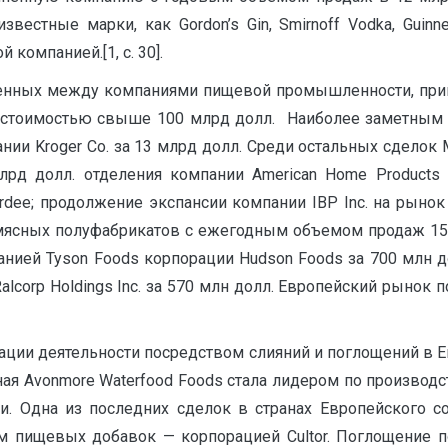
естные марки, как Gordon’s Gin, Smirnoff Vodka, Guinnes
компанией.[1, с. 30].
енных между компаниями пищевой промышленности, при
 стоимостью свыше 100 млрд долл. Наиболее заметным 
нии Kroger Co. за 13 млрд долл. Среди остальных сдело
2 млрд долл. отделения компании American Home Produc
ardee; продолжение экспансии компании IBP Inc. на рын
мясных полуфабрикатов с ежегодным объемом продаж 150
ией Tyson Foods корпорации Hudson Foods за 700 млн до
х Ralcorp Holdings Inc. за 570 млн долл. Европейский рынок
ации деятельности посредством слияний и поглощений в 
ая Avonmore Waterfood Foods стала лидером по производс
. Одна из последних сделок в странах Европейского сою
м пищевых добавок — корпорацией Cultor. Поглощение по