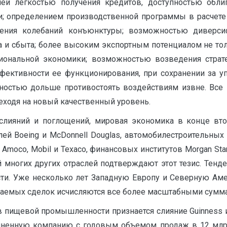
ей легкостью получения кредитов, доступностью обли
и; определением производственной программы в расчете
нения колебаний конъюнктуры; возможностью диверсиф
и сбыта; более высоким экспортным потенциалом не тольк
иональной экономики; возможностью возведения страт
ективности ее функционирования, при сохранении за 
бностью дольше противостоять воздействиям извне. Все 
еходя на новый качественный уровень.
слияний и поглощений, мировая экономика в конце вто
ей Boeing и McDonnell Douglas, автомобилестроительных 
и Amoco, Mobil и Texaco, финансовых институтов Morgan Sta
ий многих других отраслей подтверждают этот тезис. Тен
и. Уже несколько лет Западную Европу и Северную Аме
ршаемых сделок исчисляются все более масштабными сумм
пищевой промышленности признается слияние Guinness и G
диненную компанию с годовым объемом продаж в 12 млрд