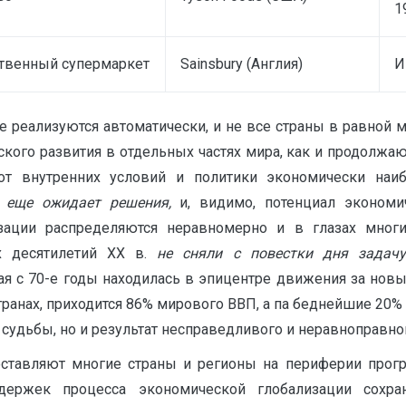
1
твенный супермаркет
Sainsbury (Англия)
И
 реализуются автоматически, и не все страны в равной 
кого развития в отдельных частях мира, как и продолжающ
 от внутренних условий и политики экономически наи
е еще ожидает решения,
и, видимо, потенциал экономи
изации распределяются неравномерно и в глазах мно
х десятилетий XX в.
не сняли с повестки дня задач
рая с 70-е годы находилась в эпицентре движения за но
транах, приходится 86% мирового ВВП, а па беднейшие 20%
судьбы, но и результат несправедливого и неравноправно
ставляют многие страны и регионы на периферии прог
держек процесса экономической глобализации сохран