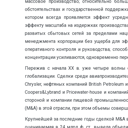
массовое производство; относительно больш
обстоятельствах и государственной поддержк
котором всегда проявляется эффект усред
эффекту масштаба на издержках производства 
развитых сбытовых сетей за пределами нац
менеджмента корпорации без ущерба для эфф
оперативного контроля и руководства; спосо
концентрации усиливаются, одновременно пер
Пережив с начала ХХ в. уже четыре волны 
глобализации. Сделки среди авиапроизводител
Chrysler, нефтяных компаний British Petroleum 
Coopers&Lybrand и Pricewater-house и компан
стороной и компании пищевой промышленност
(M&A) в этой отрасли, при этом объемы сове
Крупнейшей за последние годы сделкой M&A в 
оцениваемая в 24 млрд ф. ст., вывела объе