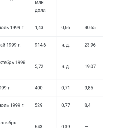
млн
долл.
юль 1999 г.
1,43
0,66
40,65
ай 1999 г.
914,6
н. д.
23,96
ктябрь 1998
5,72
н. д.
19,07
999 г.
400
0,71
9,85
юль 1999 г.
529
0,77
8,4
ентябрь
643
0,39
—