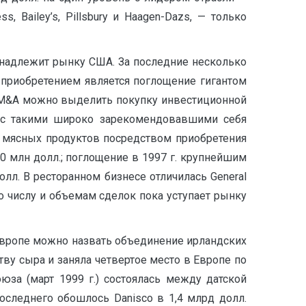
s, Bailey’s, Pillsbury и Haagen-Dazs, — только
надлежит рынку США. За последние несколько
приобретением является поглощение гигантом
к M&A можно выделить покупку инвестиционной
ts с такими широко зарекомендовавшими себя
ок мясных продуктов посредством приобретения
 млн долл.; поглощение в 1997 г. крупнейшим
лл. В ресторанном бизнесе отличилась General
 по числу и объемам сделок пока уступает рынку
Европе можно назвать объединение ирландских
тву сыра и заняла четвертое место в Европе по
за (март 1999 г.) состоялась между датской
следнего обошлось Danisco в 1,4 млрд долл.