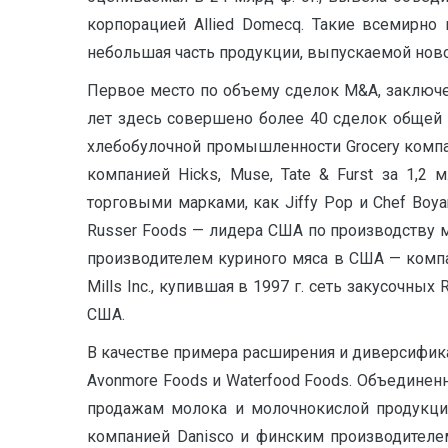
корпорацией Allied Domecq. Такие всемирно изв
небольшая часть продукции, выпускаемой новой 
Первое место по объему сделок M&A, заключ
лет здесь совершено более 40 сделок общей
хлебобулочной промышленности Grocery компа
компанией Hicks, Muse, Tate & Furst за 1,
торговыми марками, как Jiffy Pop и Chef Boy
Russer Foods — лидера США по производству 
производителем куриного мяса в США — компан
Mills Inc., купившая в 1997 г. сеть закусочны
США.
В качестве примера расширения и диверсифик
Avonmore Foods и Waterfood Foods. Объединенн
продажам молока и молочнокислой продукции
компанией Danisco и финским производителе