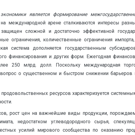
экономики является формирование межгосударственной
 на международной арене сталкиваются интересы разны
 защищен сложной и достаточно эффективной госуда
фные ограничения, количественные ограничения импорт
тская система дополняется государственным субсидир
ного финансирования и других форм. Ежегодная финансов
более 250 млрд. долл. Поскольку международная то
 вопрос о существенном и быстром снижении барьеров 
продовольственных ресурсов характеризуется системн
ости.
ов, рост цен на важнейшие виды продукции, порожда
мата, недостатком углеводородного сырья, спекуля
местных усилий мирового сообщества по оказанию про