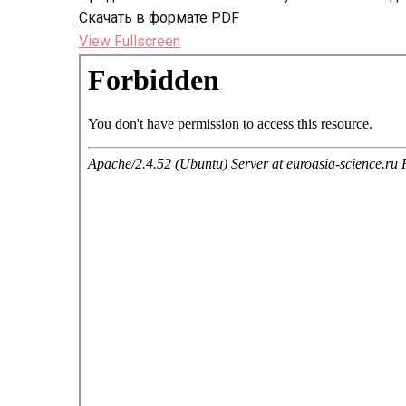
Скачать в формате PDF
View Fullscreen
Перейти
к
содержимому
PDF