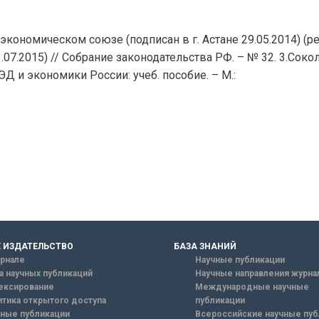
кономическом союзе (подписан в г. Астане 29.05.2014) (ред
3.07.2015) // Собрание законодательства РФ. – № 32. 3.Со
Д и экономики России: учеб. пособие. – М.:
 ИЗДАТЕЛЬСТВО
БАЗА ЗНАНИЙ
рнале
Научные публикации
а научных публикаций
Научные направления журна
ексирование
Международные научные
тика открытого доступа
публикации
ные публикации
Всероссийские научные пуб