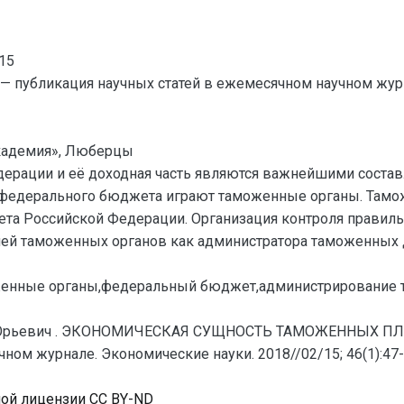
15
— публикация научных статей в ежемесячном научном жур
академия», Люберцы
ерации и её доходная часть являются важнейшими соста
федерального бюджета играют таможенные органы. Тамо
а Российской Федерации. Организация контроля правильн
ией таможенных органов как администратора таможенных
енные органы,федеральный бюджет,администрирование 
Юрьевич . ЭКОНОМИЧЕСКАЯ СУЩНОСТЬ ТАМОЖЕННЫХ ПЛАТЕ
ном журнале. Экономические науки. 2018//02/15; 46(1):47-
ной лицензии CC BY-ND