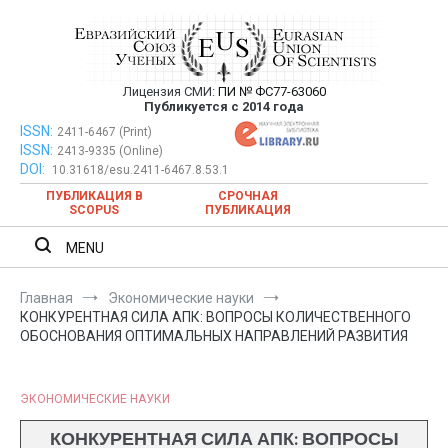
Перейти
к
содержимому
Лицензия СМИ:
ПИ № ФС77-63060
Евразийский Союз Ученых —
Публикуется с 2014 года
публикация научных статей в
ISSN:
Евразийский Союз Ученых — публикация научных статей в
2411-6467 (Print)
ISSN:
2413-9335 (Online)
ежемесячном научном журнале
ежемесячном научном журнале
DOI:
10.31618/esu.2411-6467.8.53.1
ПУБЛИКАЦИЯ В
СРОЧНАЯ
SCOPUS
ПУБЛИКАЦИЯ
MENU
Главная
Экономические науки
КОНКУРЕНТНАЯ СИЛА АПК: ВОПРОСЫ КОЛИЧЕСТВЕННОГО
ОБОСНОВАНИЯ ОПТИМАЛЬНЫХ НАПРАВЛЕНИЙ РАЗВИТИЯ
ЭКОНОМИЧЕСКИЕ НАУКИ
КОНКУРЕНТНАЯ СИЛА АПК: ВОПРОСЫ