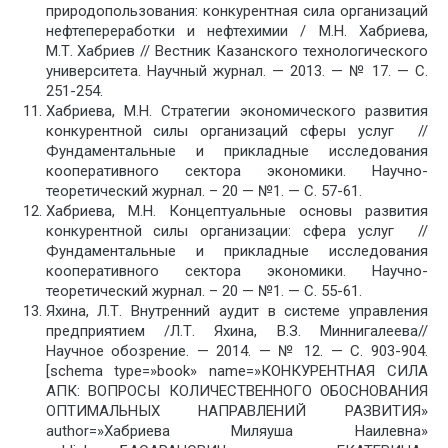
природопользования: конкурентная сила организаций
нефтепереработки и нефтехимии / М.Н. Хабриева,
М.Т. Хабриев // Вестник Казанского технологического
университета. Научный журнал. — 2013. — № 17. — С.
251-254.
Хабриева, М.Н. Стратегии экономического развития
конкурентной силы организаций сферы услуг //
Фундаментальные и прикладные исследования
кооперативного сектора экономики. Научно-
теоретический журнал. – 20 — №1. — С. 57-61.
Хабриева, М.Н. Концептуальные основы развития
конкурентной силы организации: сфера услуг //
Фундаментальные и прикладные исследования
кооперативного сектора экономики. Научно-
теоретический журнал. – 20 — №1. — С. 55-61.
Яхина, Л.Т. Внутренний аудит в системе управления
предприятием /Л.Т. Яхина, В.З. Миннигалеева//
Научное обозрение. — 2014. — № 12. — С. 903-904.
[schema type=»book» name=»КОНКУРЕНТНАЯ СИЛА
АПК: ВОПРОСЫ КОЛИЧЕСТВЕННОГО ОБОСНОВАНИЯ
ОПТИМАЛЬНЫХ НАПРАВЛЕНИЙ РАЗВИТИЯ»
author=»Хабриева Миляуша Наилевна»