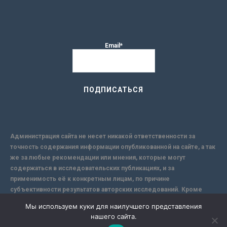
Email*
Администрация сайта не несет никакой ответственности за
точность содержания информации опубликованной на сайте, а так
же за любые рекомендации или мнения, которые могут
содержаться в исследовательских публикациях, и за
применимость её к конкретным лицам, по причине
субъективности результатов авторских исследований. Кроме
того, поскольку интернет не обеспечивает в полной мере
Мы используем куки для наилучшего представления
надежной защиты информации, Сайт не несет ответственности за
нашего сайта.
информацию, присылаемую через интернет.