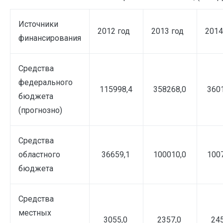
Источники
2012 год
2013 год
2014
финансирования
Средства
федерального
115998,4
358268,0
3601
бюджета
(прогнозно)
Средства
областного
36659,1
100010,0
1007
бюджета
Средства
местных
3055,0
2357,0
245