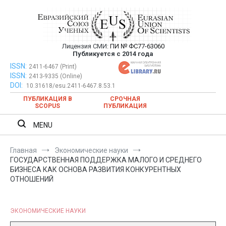
Перейти
к
содержимому
Лицензия СМИ:
ПИ № ФС77-63060
Евразийский Союз Ученых —
Публикуется с 2014 года
публикация научных статей в
ISSN:
Евразийский Союз Ученых — публикация научных статей в
2411-6467 (Print)
ISSN:
2413-9335 (Online)
ежемесячном научном журнале
ежемесячном научном журнале
DOI:
10.31618/esu.2411-6467.8.53.1
ПУБЛИКАЦИЯ В
СРОЧНАЯ
SCOPUS
ПУБЛИКАЦИЯ
MENU
Главная
Экономические науки
ГОСУДАРСТВЕННАЯ ПОДДЕРЖКА МАЛОГО И СРЕДНЕГО
БИЗНЕСА КАК ОСНОВА РАЗВИТИЯ КОНКУРЕНТНЫХ
ОТНОШЕНИЙ
ЭКОНОМИЧЕСКИЕ НАУКИ