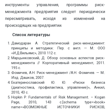
инструменты управления, программы риск-
менеджмента предприятия следует периодически
пересматривать, исходя из изменений на
происходящих на предприятии.
Список литературы
Дамодаран А. Стратегический риск-менеджмент:
принципы и методики.: Пер. с англ. — М.: ООО
«И.Д.Вильямс», 2010 112 с.
Марцынковский, Д. Обзор основных аспектов риск-
менеджмента // Корпоративный менеджмент, 2011.
195 с.
Фомичев, А.Н. Риск-менеджмент /А.Н. Фомичев. — М.:
Изд. Дашков, 2007.
Екатеринославский Ю. Ю. «Риски бизнеса
(диагностика, профилактика, управление)», Анкил,
2010, 43 с.
Hopkin P. Fundamentals of Risk Management. – Kogan
Page, 2010, 143 с.[schema type=»book»
name=»ВОЗМОЖНЫЕ ИСТОЧНИКИ РИСКОВ,