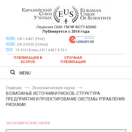
Перейти
к
содержимому
Лицензия СМИ:
ПИ № ФС77-63060
Евразийский Союз Ученых —
Публикуется с 2014 года
публикация научных статей в
ISSN:
Евразийский Союз Ученых — публикация научных статей в
2411-6467 (Print)
ISSN:
2413-9335 (Online)
ежемесячном научном журнале
ежемесячном научном журнале
DOI:
10.31618/esu.2411-6467.8.53.1
ПУБЛИКАЦИЯ В
СРОЧНАЯ
SCOPUS
ПУБЛИКАЦИЯ
MENU
Главная
Экономические науки
ВОЗМОЖНЫЕ ИСТОЧНИКИ РИСКОВ, СТРУКТУРА
ПРЕДПРИЯТИЯ И ПРОЕКТИРОВАНИЕ СИСТЕМЫ УПРАВЛЕНИЯ
РИСКАМИ
ЭКОНОМИЧЕСКИЕ НАУКИ